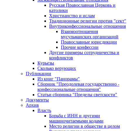
Русская Православная Церковь и
католики
Христианство и ислам
Традиционные религии против "сект"
Внутриконфессиональные отношения
Взаимоотношения
мусульманских организаций
Православные юрисдикции
Прочие конфессии
Другие примеры сотрудничества и
конфликтов
Курьезы
Сколько верующих
Публикации
Из книг "Панорамы"
Сборник "Преодолевая государственно -
конфессиональные отношения"
Статьи сборника "Пределы светскости"
Документы
Архив
Власть
Борьба с ИНН и другими
машиночитаемыми кодами
Место религии в обществе в целом