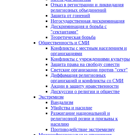
Отказ в регистрации и ликвидация
религиозных объединений
Защита от гонений
Негосударственная дискриминация
Дискриминация и борьба с
"сектантами"
Теоретическая борьба
Общественность и СМИ
Конфликты с местным населением и
организациями
Конфликты с учреждениями культуры
Защита права на свободу совести
Светские организации против "сект"
Диффамация религиозных
организаций и конфликты со СМИ
Акции в защиту нравственности
Дискуссии о религии и обществе
Экстремизм
Вандализм
Убийства и насилие
Разжигание национальной и
религиозной розни и призывы к
насилию
Противодействие экстремизму
Межконфессиональные отношения