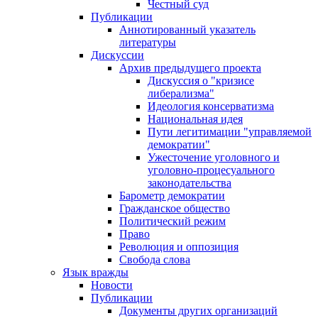
Честный суд
Публикации
Аннотированный указатель
литературы
Дискуссии
Архив предыдущего проекта
Дискуссия о "кризисе
либерализма"
Идеология консерватизма
Национальная идея
Пути легитимации "управляемой
демократии"
Ужесточение уголовного и
уголовно-процесуального
законодательства
Барометр демократии
Гражданское общество
Политический режим
Право
Революция и оппозиция
Свобода слова
Язык вражды
Новости
Публикации
Документы других организаций