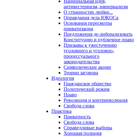
Национальная идея,
антивестернизм, империализм
О странностях любви...
Оправдания дела ЮКОСа
Основания пересмотра
приватизации
Предложения де-либерализовать
Конституцию и публичное право
Призывы к ужесточению
уголовного и уголовно-
процессуального
законодательства
Символические акции
Теории заговора
Идеология
Гражданское общество
Политический режим
Право
Революция и контрреволюция
Свобода слова
Практика
Приватность
Свобода слова
Справедливые выборы
Хорошая полиция