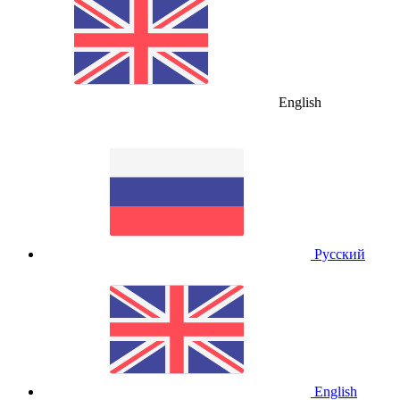
English
Русский
English