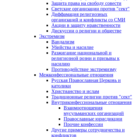
Защита права на свободу совести
Светские организации против "сект"
Диффамация религиозных
организаций и конфликты со СМИ
Акции в защиту нравственности
Дискуссии о религии и обществе
Экстремизм
Вандализм
Убийства и насилие
Разжигание национальной и
религиозной розни и призывы к
насилию
Противодействие экстремизму
Межконфессиональные отношения
Русская Православная Церковь и
католики
Христианство и ислам
Традиционные религии против "сект"
Внутриконфессиональные отношения
Взаимоотношения
мусульманских организаций
Православные юрисдикции
Прочие конфессии
Другие примеры сотрудничества и
конфликтов