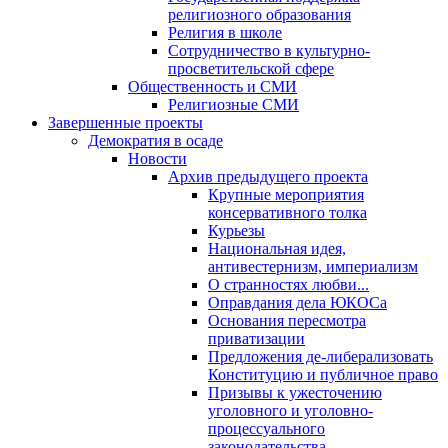
религиозного образования
Религия в школе
Сотрудничество в культурно-
просветительской сфере
Общественность и СМИ
Религиозные СМИ
Завершенные проекты
Демократия в осаде
Новости
Архив предыдущего проекта
Крупные мероприятия
консервативного толка
Курьезы
Национальная идея,
антивестернизм, империализм
О странностях любви...
Оправдания дела ЮКОСа
Основания пересмотра
приватизации
Предложения де-либерализовать
Конституцию и публичное право
Призывы к ужесточению
уголовного и уголовно-
процессуального
законодательства