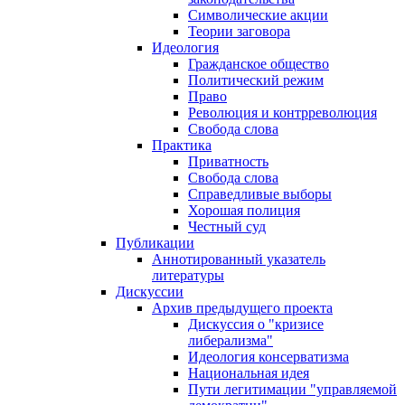
Символические акции
Теории заговора
Идеология
Гражданское общество
Политический режим
Право
Революция и контрреволюция
Свобода слова
Практика
Приватность
Свобода слова
Справедливые выборы
Хорошая полиция
Честный суд
Публикации
Аннотированный указатель
литературы
Дискуссии
Архив предыдущего проекта
Дискуссия о "кризисе
либерализма"
Идеология консерватизма
Национальная идея
Пути легитимации "управляемой