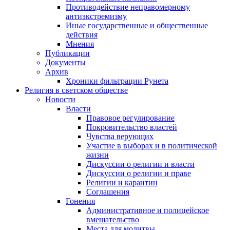
Противодействие неправомерному
антиэкстремизму
Иные государственные и общественные
действия
Мнения
Публикации
Документы
Архив
Хроники фильтрации Рунета
Религия в светском обществе
Новости
Власти
Правовое регулирование
Покровительство властей
Чувства верующих
Участие в выборах и в политической
жизни
Дискуссии о религии и власти
Дискуссии о религии и праве
Религии и карантин
Соглашения
Гонения
Административное и полицейское
вмешательство
Места для молитвы