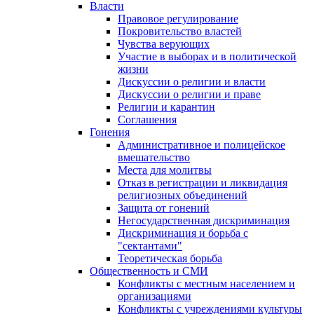
Власти
Правовое регулирование
Покровительство властей
Чувства верующих
Участие в выборах и в политической
жизни
Дискуссии о религии и власти
Дискуссии о религии и праве
Религии и карантин
Соглашения
Гонения
Административное и полицейское
вмешательство
Места для молитвы
Отказ в регистрации и ликвидация
религиозных объединений
Защита от гонений
Негосударственная дискриминация
Дискриминация и борьба с
"сектантами"
Теоретическая борьба
Общественность и СМИ
Конфликты с местным населением и
организациями
Конфликты с учреждениями культуры