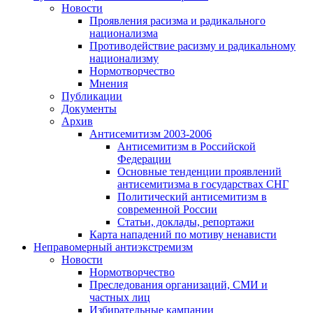
Новости
Проявления расизма и радикального
национализма
Противодействие расизму и радикальному
национализму
Нормотворчество
Мнения
Публикации
Документы
Архив
Антисемитизм 2003-2006
Антисемитизм в Российской
Федерации
Основные тенденции проявлений
антисемитизма в государствах СНГ
Политический антисемитизм в
современной России
Статьи, доклады, репортажи
Карта нападений по мотиву ненависти
Неправомерный антиэкстремизм
Новости
Нормотворчество
Преследования организаций, СМИ и
частных лиц
Избирательные кампании