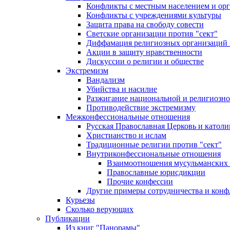
Конфликты с местным населением и ор
Конфликты с учреждениями культуры
Защита права на свободу совести
Светские организации против "сект"
Диффамация религиозных организаций
Акции в защиту нравственности
Дискуссии о религии и обществе
Экстремизм
Вандализм
Убийства и насилие
Разжигание национальной и религиозно
Противодействие экстремизму
Межконфессиональные отношения
Русская Православная Церковь и католи
Христианство и ислам
Традиционные религии против "сект"
Внутриконфессиональные отношения
Взаимоотношения мусульманских 
Православные юрисдикции
Прочие конфессии
Другие примеры сотрудничества и конф
Курьезы
Сколько верующих
Публикации
Из книг "Панорамы"