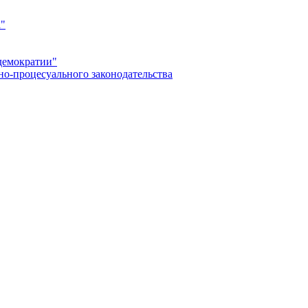
а"
демократии"
но-процесуального законодательства