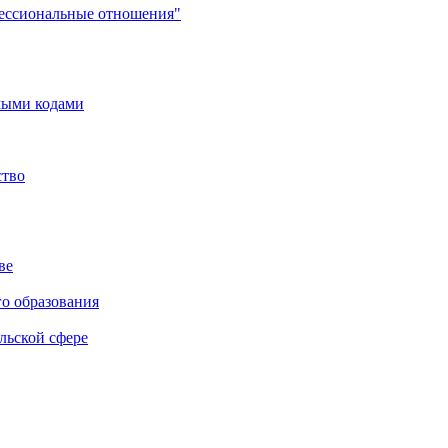
фессиональные отношения"
мыми кодами
ство
ве
го образования
льской сфере