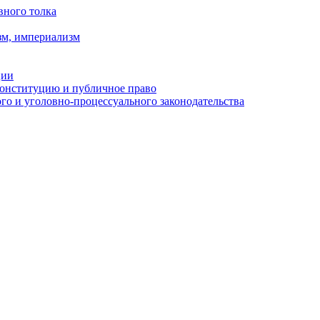
вного толка
зм, империализм
ции
Конституцию и публичное право
о и уголовно-процессуального законодательства