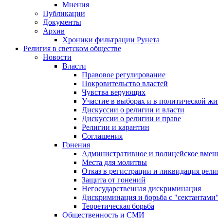
Мнения
Публикации
Документы
Архив
Хроники фильтрации Рунета
Религия в светском обществе
Новости
Власти
Правовое регулирование
Покровительство властей
Чувства верующих
Участие в выборах и в политической ж
Дискуссии о религии и власти
Дискуссии о религии и праве
Религии и карантин
Соглашения
Гонения
Административное и полицейское вмеш
Места для молитвы
Отказ в регистрации и ликвидация рел
Защита от гонений
Негосударственная дискриминация
Дискриминация и борьба с "сектантами
Теоретическая борьба
Общественность и СМИ