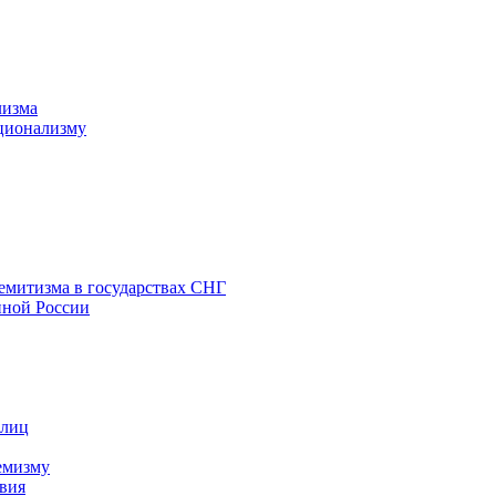
лизма
ционализму
емитизма в государствах СНГ
нной России
 лиц
емизму
вия