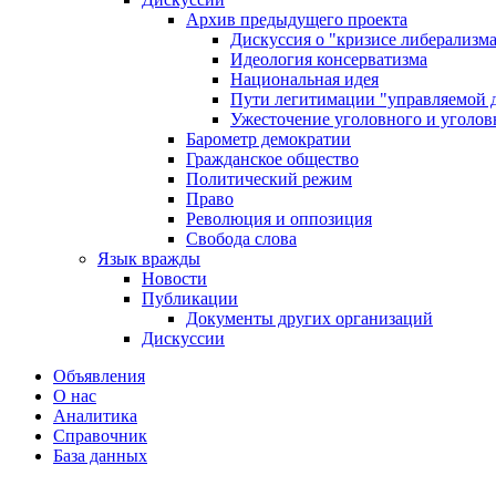
Архив предыдущего проекта
Дискуссия о "кризисе либерализм
Идеология консерватизма
Национальная идея
Пути легитимации "управляемой 
Ужесточение уголовного и уголов
Барометр демократии
Гражданское общество
Политический режим
Право
Революция и оппозиция
Свобода слова
Язык вражды
Новости
Публикации
Документы других организаций
Дискуссии
Объявления
О нас
Аналитика
Справочник
База данных