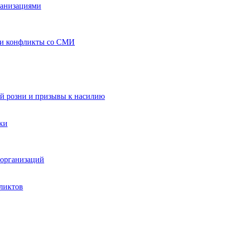
ганизациями
 и конфликты со СМИ
й розни и призывы к насилию
ки
организаций
ликтов