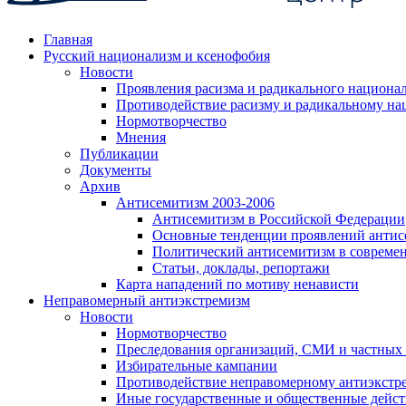
Главная
Русский национализм и ксенофобия
Новости
Проявления расизма и радикального национа
Противодействие расизму и радикальному на
Нормотворчество
Мнения
Публикации
Документы
Архив
Антисемитизм 2003-2006
Антисемитизм в Российской Федерации
Основные тенденции проявлений антис
Политический антисемитизм в совреме
Статьи, доклады, репортажи
Карта нападений по мотиву ненависти
Неправомерный антиэкстремизм
Новости
Нормотворчество
Преследования организаций, СМИ и частных
Избирательные кампании
Противодействие неправомерному антиэкстр
Иные государственные и общественные дейст