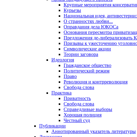
Крупные мероприятия консервати
Курьезы
Национальная идея, антивестерни
О странностях любви...
Оправдания дела ЮКОСа
Основания пересмотра приватиза
Предложения де-либерализовать 
Призывы к ужесточению уголовног
Символические акции
Теории заговора
Идеология
Гражданское общество
Политический режим
Право
Революция и контрреволюция
Свобода слова
Практика
Приватность
Свобода слова
Справедливые выборы
Хорошая полиция
Честный суд
Публикации
Аннотированный указатель литературы
Дискуссии