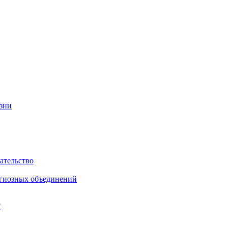
изни
ательство
игиозных объединений
"