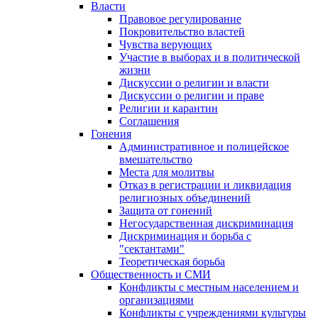
Власти
Правовое регулирование
Покровительство властей
Чувства верующих
Участие в выборах и в политической
жизни
Дискуссии о религии и власти
Дискуссии о религии и праве
Религии и карантин
Соглашения
Гонения
Административное и полицейское
вмешательство
Места для молитвы
Отказ в регистрации и ликвидация
религиозных объединений
Защита от гонений
Негосударственная дискриминация
Дискриминация и борьба с
"сектантами"
Теоретическая борьба
Общественность и СМИ
Конфликты с местным населением и
организациями
Конфликты с учреждениями культуры