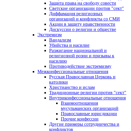
Защита права на свободу совести
Светские организации против "сект"
Диффамация религиозных
организаций и конфликты со СМИ
Акции в защиту нравственности
Дискуссии о религии и обществе
Экстремизм
Вандализм
Убийства и насилие
Разжигание национальной и
религиозной розни и призывы к
насилию
Противодействие экстремизму
Межконфессиональные отношения
Русская Православная Церковь и
католики
Христианство и ислам
Традиционные религии против "сект"
Внутриконфессиональные отношения
Взаимоотношения
мусульманских организаций
Православные юрисдикции
Прочие конфессии
Другие примеры сотрудничества и
конфликтов