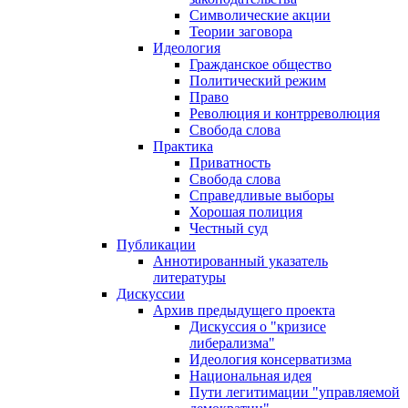
Символические акции
Теории заговора
Идеология
Гражданское общество
Политический режим
Право
Революция и контрреволюция
Свобода слова
Практика
Приватность
Свобода слова
Справедливые выборы
Хорошая полиция
Честный суд
Публикации
Аннотированный указатель
литературы
Дискуссии
Архив предыдущего проекта
Дискуссия о "кризисе
либерализма"
Идеология консерватизма
Национальная идея
Пути легитимации "управляемой