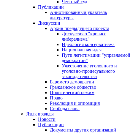
Честный суд
Публикации
Аннотированный указатель
литературы
Дискуссии
Архив предыдущего проекта
Дискуссия о "кризисе
либерализма"
Идеология консерватизма
Национальная идея
Пути легитимации "управляемой
демократии"
Ужесточение уголовного и
уголовно-процесуального
законодательства
Барометр демократии
Гражданское общество
Политический режим
Право
Революция и оппозиция
Свобода слова
Язык вражды
Новости
Публикации
Документы других организаций