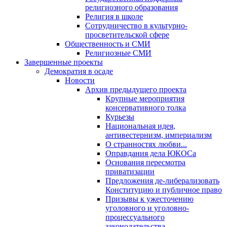
религиозного образования
Религия в школе
Сотрудничество в культурно-
просветительской сфере
Общественность и СМИ
Религиозные СМИ
Завершенные проекты
Демократия в осаде
Новости
Архив предыдущего проекта
Крупные мероприятия
консервативного толка
Курьезы
Национальная идея,
антивестернизм, империализм
О странностях любви...
Оправдания дела ЮКОСа
Основания пересмотра
приватизации
Предложения де-либерализовать
Конституцию и публичное право
Призывы к ужесточению
уголовного и уголовно-
процессуального
законодательства