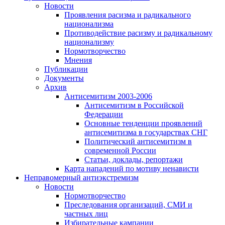
Новости
Проявления расизма и радикального
национализма
Противодействие расизму и радикальному
национализму
Нормотворчество
Мнения
Публикации
Документы
Архив
Антисемитизм 2003-2006
Антисемитизм в Российской
Федерации
Основные тенденции проявлений
антисемитизма в государствах СНГ
Политический антисемитизм в
современной России
Статьи, доклады, репортажи
Карта нападений по мотиву ненависти
Неправомерный антиэкстремизм
Новости
Нормотворчество
Преследования организаций, СМИ и
частных лиц
Избирательные кампании