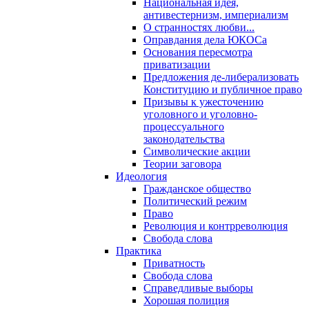
Национальная идея,
антивестернизм, империализм
О странностях любви...
Оправдания дела ЮКОСа
Основания пересмотра
приватизации
Предложения де-либерализовать
Конституцию и публичное право
Призывы к ужесточению
уголовного и уголовно-
процессуального
законодательства
Символические акции
Теории заговора
Идеология
Гражданское общество
Политический режим
Право
Революция и контрреволюция
Свобода слова
Практика
Приватность
Свобода слова
Справедливые выборы
Хорошая полиция