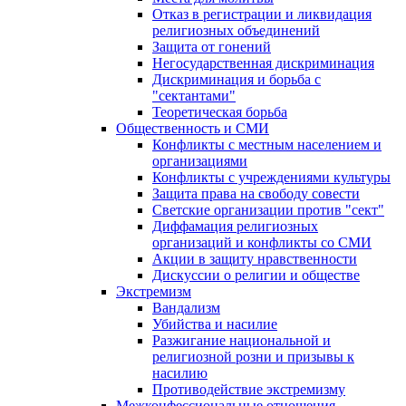
Отказ в регистрации и ликвидация
религиозных объединений
Защита от гонений
Негосударственная дискриминация
Дискриминация и борьба с
"сектантами"
Теоретическая борьба
Общественность и СМИ
Конфликты с местным населением и
организациями
Конфликты с учреждениями культуры
Защита права на свободу совести
Светские организации против "сект"
Диффамация религиозных
организаций и конфликты со СМИ
Акции в защиту нравственности
Дискуссии о религии и обществе
Экстремизм
Вандализм
Убийства и насилие
Разжигание национальной и
религиозной розни и призывы к
насилию
Противодействие экстремизму
Межконфессиональные отношения