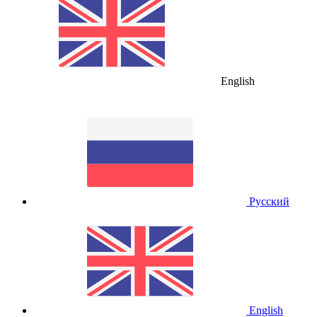
English
Русский
English