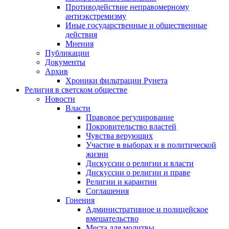
Противодействие неправомерному
антиэкстремизму
Иные государственные и общественные
действия
Мнения
Публикации
Документы
Архив
Хроники фильтрации Рунета
Религия в светском обществе
Новости
Власти
Правовое регулирование
Покровительство властей
Чувства верующих
Участие в выборах и в политической
жизни
Дискуссии о религии и власти
Дискуссии о религии и праве
Религии и карантин
Соглашения
Гонения
Административное и полицейское
вмешательство
Места для молитвы