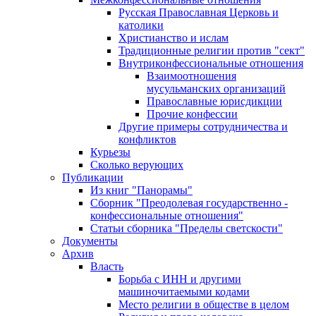
Русская Православная Церковь и
католики
Христианство и ислам
Традиционные религии против "сект"
Внутриконфессиональные отношения
Взаимоотношения
мусульманских организаций
Православные юрисдикции
Прочие конфессии
Другие примеры сотрудничества и
конфликтов
Курьезы
Сколько верующих
Публикации
Из книг "Панорамы"
Сборник "Преодолевая государственно -
конфессиональные отношения"
Статьи сборника "Пределы светскости"
Документы
Архив
Власть
Борьба с ИНН и другими
машиночитаемыми кодами
Место религии в обществе в целом