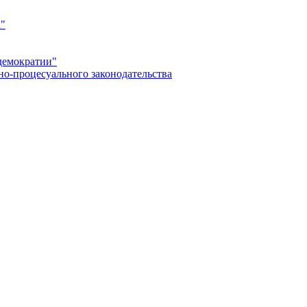
а"
демократии"
но-процесуального законодательства