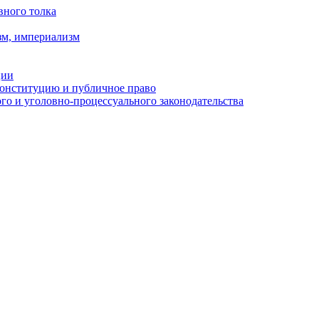
вного толка
зм, империализм
ции
Конституцию и публичное право
о и уголовно-процессуального законодательства