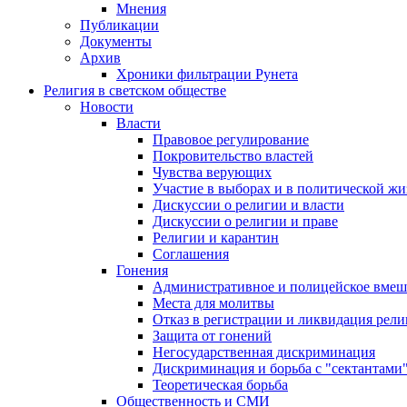
Мнения
Публикации
Документы
Архив
Хроники фильтрации Рунета
Религия в светском обществе
Новости
Власти
Правовое регулирование
Покровительство властей
Чувства верующих
Участие в выборах и в политической ж
Дискуссии о религии и власти
Дискуссии о религии и праве
Религии и карантин
Соглашения
Гонения
Административное и полицейское вмеш
Места для молитвы
Отказ в регистрации и ликвидация рел
Защита от гонений
Негосударственная дискриминация
Дискриминация и борьба с "сектантами
Теоретическая борьба
Общественность и СМИ