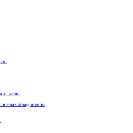
изни
ательство
игиозных объединений
"