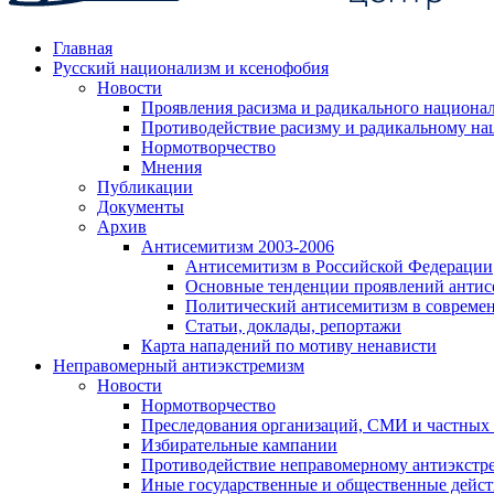
Главная
Русский национализм и ксенофобия
Новости
Проявления расизма и радикального национа
Противодействие расизму и радикальному на
Нормотворчество
Мнения
Публикации
Документы
Архив
Антисемитизм 2003-2006
Антисемитизм в Российской Федерации
Основные тенденции проявлений антис
Политический антисемитизм в совреме
Статьи, доклады, репортажи
Карта нападений по мотиву ненависти
Неправомерный антиэкстремизм
Новости
Нормотворчество
Преследования организаций, СМИ и частных
Избирательные кампании
Противодействие неправомерному антиэкстр
Иные государственные и общественные дейст