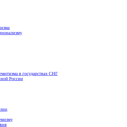
лизма
ционализму
емитизма в государствах СНГ
нной России
 лиц
емизму
вия