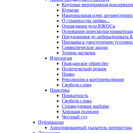
Крупные мероприятия консервати
Курьезы
Национальная идея, антивестерни
О странностях любви...
Оправдания дела ЮКОСа
Основания пересмотра приватиза
Предложения де-либерализовать 
Призывы к ужесточению уголовног
Символические акции
Теории заговора
Идеология
Гражданское общество
Политический режим
Право
Революция и контрреволюция
Свобода слова
Практика
Приватность
Свобода слова
Справедливые выборы
Хорошая полиция
Честный суд
Публикации
Аннотированный указатель литературы
Дискуссии