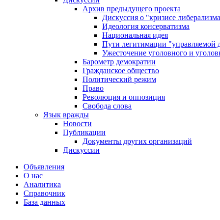
Архив предыдущего проекта
Дискуссия о "кризисе либерализм
Идеология консерватизма
Национальная идея
Пути легитимации "управляемой 
Ужесточение уголовного и уголов
Барометр демократии
Гражданское общество
Политический режим
Право
Революция и оппозиция
Свобода слова
Язык вражды
Новости
Публикации
Документы других организаций
Дискуссии
Объявления
О нас
Аналитика
Справочник
База данных