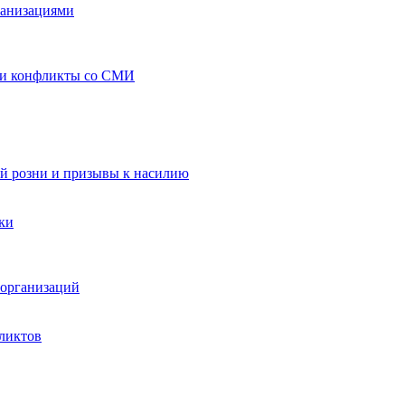
ганизациями
 и конфликты со СМИ
й розни и призывы к насилию
ки
организаций
ликтов