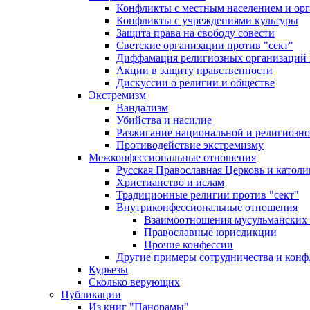
Конфликты с местным населением и ор
Конфликты с учреждениями культуры
Защита права на свободу совести
Светские организации против "сект"
Диффамация религиозных организаций
Акции в защиту нравственности
Дискуссии о религии и обществе
Экстремизм
Вандализм
Убийства и насилие
Разжигание национальной и религиозно
Противодействие экстремизму
Межконфессиональные отношения
Русская Православная Церковь и католи
Христианство и ислам
Традиционные религии против "сект"
Внутриконфессиональные отношения
Взаимоотношения мусульманских 
Православные юрисдикции
Прочие конфессии
Другие примеры сотрудничества и конф
Курьезы
Сколько верующих
Публикации
Из книг "Панорамы"