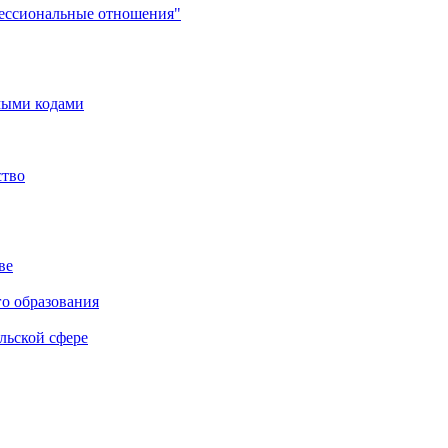
фессиональные отношения"
мыми кодами
ство
ве
го образования
льской сфере