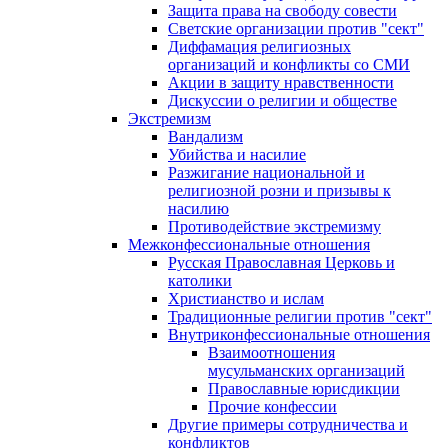
Защита права на свободу совести
Светские организации против "сект"
Диффамация религиозных
организаций и конфликты со СМИ
Акции в защиту нравственности
Дискуссии о религии и обществе
Экстремизм
Вандализм
Убийства и насилие
Разжигание национальной и
религиозной розни и призывы к
насилию
Противодействие экстремизму
Межконфессиональные отношения
Русская Православная Церковь и
католики
Христианство и ислам
Традиционные религии против "сект"
Внутриконфессиональные отношения
Взаимоотношения
мусульманских организаций
Православные юрисдикции
Прочие конфессии
Другие примеры сотрудничества и
конфликтов