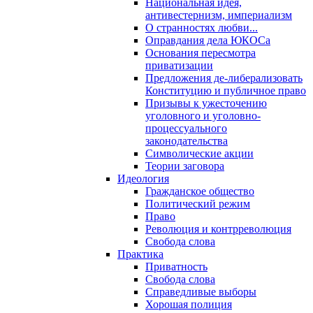
Национальная идея,
антивестернизм, империализм
О странностях любви...
Оправдания дела ЮКОСа
Основания пересмотра
приватизации
Предложения де-либерализовать
Конституцию и публичное право
Призывы к ужесточению
уголовного и уголовно-
процессуального
законодательства
Символические акции
Теории заговора
Идеология
Гражданское общество
Политический режим
Право
Революция и контрреволюция
Свобода слова
Практика
Приватность
Свобода слова
Справедливые выборы
Хорошая полиция