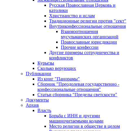
Русская Православная Церковь и
католики
Христианство и ислам
Традиционные религии против "сект"
Внутриконфессиональные отношения
Взаимоотношения
мусульманских организаций
Православные юрисдикции
Прочие конфессии
Другие примеры сотрудничества и
конфликтов
Курьезы
Сколько верующих
Публикации
Из книг "Панорамы"
Сборник "Преодолевая государственно -
конфессиональные отношения"
Статьи сборника "Пределы светскости"
Документы
Архив
Власть
Борьба с ИНН и другими
машиночитаемыми кодами
Место религии в обществе в целом