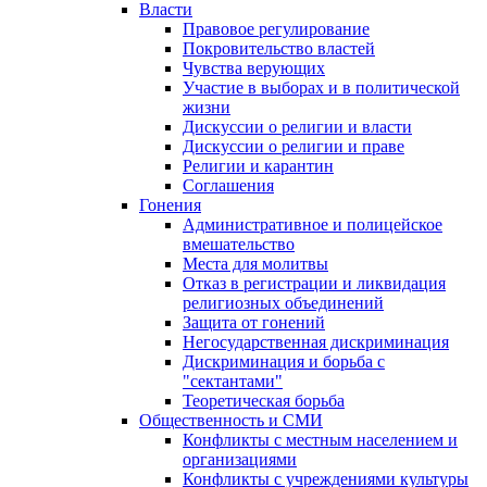
Власти
Правовое регулирование
Покровительство властей
Чувства верующих
Участие в выборах и в политической
жизни
Дискуссии о религии и власти
Дискуссии о религии и праве
Религии и карантин
Соглашения
Гонения
Административное и полицейское
вмешательство
Места для молитвы
Отказ в регистрации и ликвидация
религиозных объединений
Защита от гонений
Негосударственная дискриминация
Дискриминация и борьба с
"сектантами"
Теоретическая борьба
Общественность и СМИ
Конфликты с местным населением и
организациями
Конфликты с учреждениями культуры