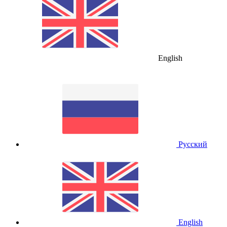
English
Русский
English