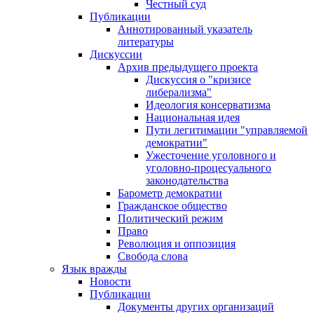
Честный суд
Публикации
Аннотированный указатель
литературы
Дискуссии
Архив предыдущего проекта
Дискуссия о "кризисе
либерализма"
Идеология консерватизма
Национальная идея
Пути легитимации "управляемой
демократии"
Ужесточение уголовного и
уголовно-процесуального
законодательства
Барометр демократии
Гражданское общество
Политический режим
Право
Революция и оппозиция
Свобода слова
Язык вражды
Новости
Публикации
Документы других организаций