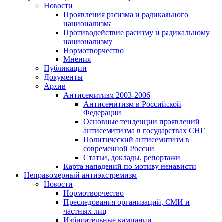
Новости
Проявления расизма и радикального
национализма
Противодействие расизму и радикальному
национализму
Нормотворчество
Мнения
Публикации
Документы
Архив
Антисемитизм 2003-2006
Антисемитизм в Российской
Федерации
Основные тенденции проявлений
антисемитизма в государствах СНГ
Политический антисемитизм в
современной России
Статьи, доклады, репортажи
Карта нападений по мотиву ненависти
Неправомерный антиэкстремизм
Новости
Нормотворчество
Преследования организаций, СМИ и
частных лиц
Избирательные кампании