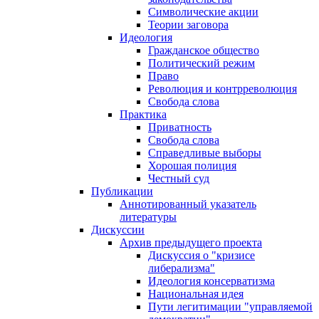
Символические акции
Теории заговора
Идеология
Гражданское общество
Политический режим
Право
Революция и контрреволюция
Свобода слова
Практика
Приватность
Свобода слова
Справедливые выборы
Хорошая полиция
Честный суд
Публикации
Аннотированный указатель
литературы
Дискуссии
Архив предыдущего проекта
Дискуссия о "кризисе
либерализма"
Идеология консерватизма
Национальная идея
Пути легитимации "управляемой