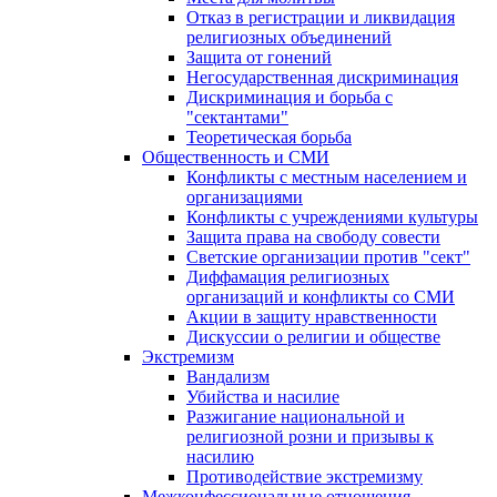
Отказ в регистрации и ликвидация
религиозных объединений
Защита от гонений
Негосударственная дискриминация
Дискриминация и борьба с
"сектантами"
Теоретическая борьба
Общественность и СМИ
Конфликты с местным населением и
организациями
Конфликты с учреждениями культуры
Защита права на свободу совести
Светские организации против "сект"
Диффамация религиозных
организаций и конфликты со СМИ
Акции в защиту нравственности
Дискуссии о религии и обществе
Экстремизм
Вандализм
Убийства и насилие
Разжигание национальной и
религиозной розни и призывы к
насилию
Противодействие экстремизму
Межконфессиональные отношения