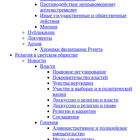
Противодействие неправомерному
антиэкстремизму
Иные государственные и общественные
действия
Мнения
Публикации
Документы
Архив
Хроники фильтрации Рунета
Религия в светском обществе
Новости
Власти
Правовое регулирование
Покровительство властей
Чувства верующих
Участие в выборах и в политической
жизни
Дискуссии о религии и власти
Дискуссии о религии и праве
Религии и карантин
Соглашения
Гонения
Административное и полицейское
вмешательство
Места для молитвы