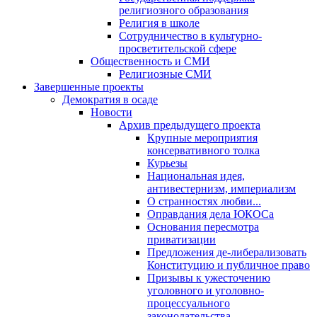
религиозного образования
Религия в школе
Сотрудничество в культурно-
просветительской сфере
Общественность и СМИ
Религиозные СМИ
Завершенные проекты
Демократия в осаде
Новости
Архив предыдущего проекта
Крупные мероприятия
консервативного толка
Курьезы
Национальная идея,
антивестернизм, империализм
О странностях любви...
Оправдания дела ЮКОСа
Основания пересмотра
приватизации
Предложения де-либерализовать
Конституцию и публичное право
Призывы к ужесточению
уголовного и уголовно-
процессуального
законодательства