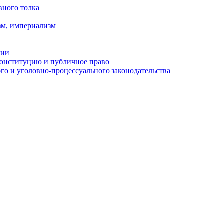
вного толка
зм, империализм
ции
Конституцию и публичное право
о и уголовно-процессуального законодательства