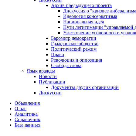
Архив предыдущего проекта
Дискуссия о "кризисе либерализм
Идеология консерватизма
Национальная идея
Пути легитимации "управляемой 
Ужесточение уголовного и уголов
Барометр демократии
Гражданское общество
Политический режим
Право
Революция и оппозиция
Свобода слова
Язык вражды
Новости
Публикации
Документы других организаций
Дискуссии
Объявления
О нас
Аналитика
Справочник
База данных