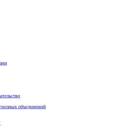
изни
ательство
игиозных объединений
"