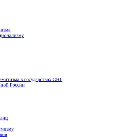
лизма
ционализму
емитизма в государствах СНГ
нной России
 лиц
емизму
вия