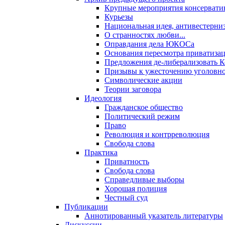
Крупные мероприятия консервати
Курьезы
Национальная идея, антивестерни
О странностях любви...
Оправдания дела ЮКОСа
Основания пересмотра приватиза
Предложения де-либерализовать 
Призывы к ужесточению уголовног
Символические акции
Теории заговора
Идеология
Гражданское общество
Политический режим
Право
Революция и контрреволюция
Свобода слова
Практика
Приватность
Свобода слова
Справедливые выборы
Хорошая полиция
Честный суд
Публикации
Аннотированный указатель литературы
Дискуссии