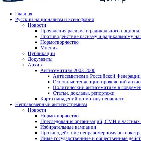
Главная
Русский национализм и ксенофобия
Новости
Проявления расизма и радикального национа
Противодействие расизму и радикальному на
Нормотворчество
Мнения
Публикации
Документы
Архив
Антисемитизм 2003-2006
Антисемитизм в Российской Федерации
Основные тенденции проявлений антис
Политический антисемитизм в совреме
Статьи, доклады, репортажи
Карта нападений по мотиву ненависти
Неправомерный антиэкстремизм
Новости
Нормотворчество
Преследования организаций, СМИ и частных
Избирательные кампании
Противодействие неправомерному антиэкстр
Иные государственные и общественные дейст