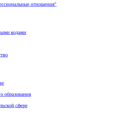
фессиональные отношения"
мыми кодами
ство
ве
го образования
льской сфере