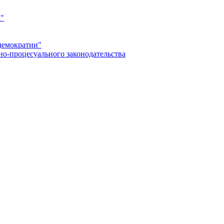
а"
демократии"
но-процесуального законодательства