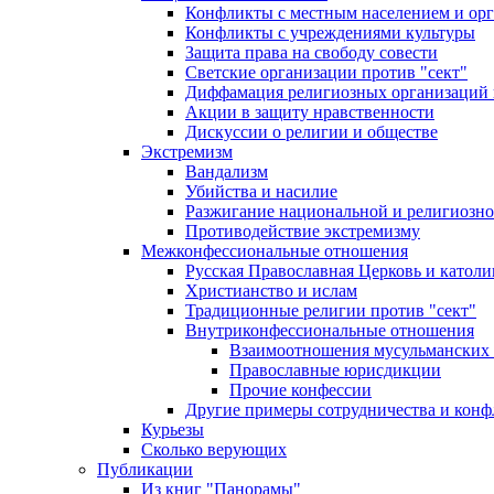
Конфликты с местным населением и ор
Конфликты с учреждениями культуры
Защита права на свободу совести
Светские организации против "сект"
Диффамация религиозных организаций
Акции в защиту нравственности
Дискуссии о религии и обществе
Экстремизм
Вандализм
Убийства и насилие
Разжигание национальной и религиозно
Противодействие экстремизму
Межконфессиональные отношения
Русская Православная Церковь и католи
Христианство и ислам
Традиционные религии против "сект"
Внутриконфессиональные отношения
Взаимоотношения мусульманских 
Православные юрисдикции
Прочие конфессии
Другие примеры сотрудничества и конф
Курьезы
Сколько верующих
Публикации
Из книг "Панорамы"