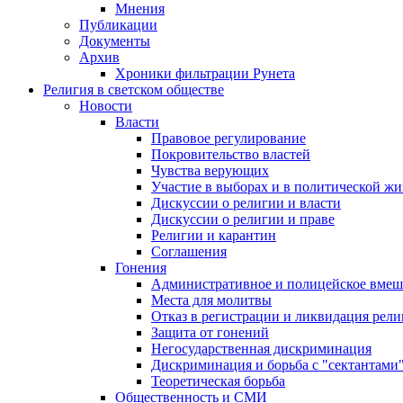
Мнения
Публикации
Документы
Архив
Хроники фильтрации Рунета
Религия в светском обществе
Новости
Власти
Правовое регулирование
Покровительство властей
Чувства верующих
Участие в выборах и в политической ж
Дискуссии о религии и власти
Дискуссии о религии и праве
Религии и карантин
Соглашения
Гонения
Административное и полицейское вмеш
Места для молитвы
Отказ в регистрации и ликвидация рел
Защита от гонений
Негосударственная дискриминация
Дискриминация и борьба с "сектантами
Теоретическая борьба
Общественность и СМИ