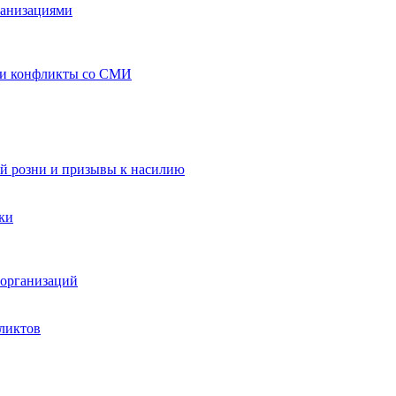
ганизациями
 и конфликты со СМИ
й розни и призывы к насилию
ки
организаций
ликтов