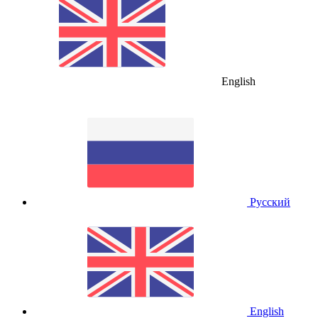
English
Русский
English