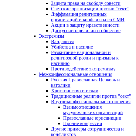
Защита права на свободу совести
Светские организации против "сект"
Диффамация религиозных
организаций и конфликты со СМИ
Акции в защиту нравственности
Дискуссии о религии и обществе
Экстремизм
Вандализм
Убийства и насилие
Разжигание национальной и
религиозной розни и призывы к
насилию
Противодействие экстремизму
Межконфессиональные отношения
Русская Православная Церковь и
католики
Христианство и ислам
Традиционные религии против "сект"
Внутриконфессиональные отношения
Взаимоотношения
мусульманских организаций
Православные юрисдикции
Прочие конфессии
Другие примеры сотрудничества и
конфликтов