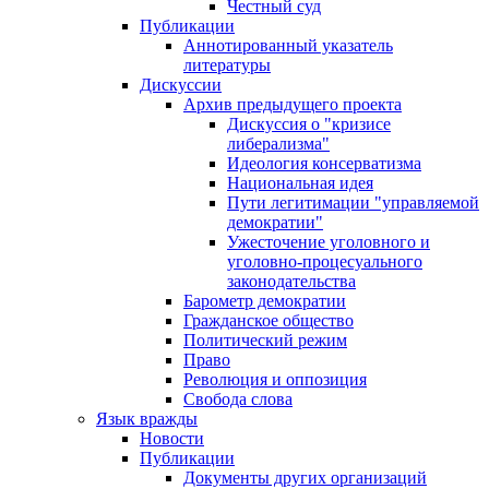
Честный суд
Публикации
Аннотированный указатель
литературы
Дискуссии
Архив предыдущего проекта
Дискуссия о "кризисе
либерализма"
Идеология консерватизма
Национальная идея
Пути легитимации "управляемой
демократии"
Ужесточение уголовного и
уголовно-процесуального
законодательства
Барометр демократии
Гражданское общество
Политический режим
Право
Революция и оппозиция
Свобода слова
Язык вражды
Новости
Публикации
Документы других организаций