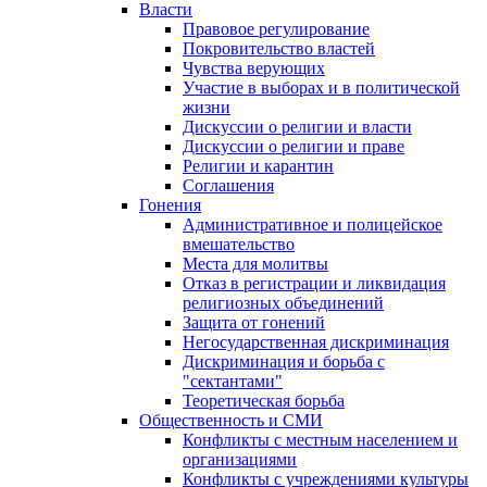
Власти
Правовое регулирование
Покровительство властей
Чувства верующих
Участие в выборах и в политической
жизни
Дискуссии о религии и власти
Дискуссии о религии и праве
Религии и карантин
Соглашения
Гонения
Административное и полицейское
вмешательство
Места для молитвы
Отказ в регистрации и ликвидация
религиозных объединений
Защита от гонений
Негосударственная дискриминация
Дискриминация и борьба с
"сектантами"
Теоретическая борьба
Общественность и СМИ
Конфликты с местным населением и
организациями
Конфликты с учреждениями культуры