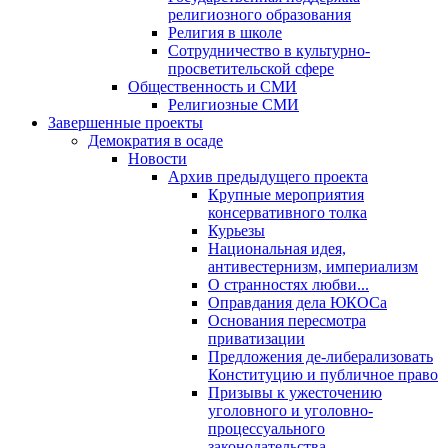
религиозного образования
Религия в школе
Сотрудничество в культурно-
просветительской сфере
Общественность и СМИ
Религиозные СМИ
Завершенные проекты
Демократия в осаде
Новости
Архив предыдущего проекта
Крупные мероприятия
консервативного толка
Курьезы
Национальная идея,
антивестернизм, империализм
О странностях любви...
Оправдания дела ЮКОСа
Основания пересмотра
приватизации
Предложения де-либерализовать
Конституцию и публичное право
Призывы к ужесточению
уголовного и уголовно-
процессуального
законодательства