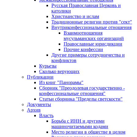
Русская Православная Церковь и
католики
Христианство и ислам
Традиционные религии против "сект"
Внутриконфессиональные отношения
Взаимоотношения
мусульманских организаций
Православные юрисдикции
Прочие конфессии
Другие примеры сотрудничества и
конфликтов
Курьезы
Сколько верующих
Публикации
Из книг "Панорамы"
Сборник "Преодолевая государственно -
конфессиональные отношения"
Статьи сборника "Пределы светскости"
Документы
Архив
Власть
Борьба с ИНН и другими
машиночитаемыми кодами
Место религии в обществе в целом