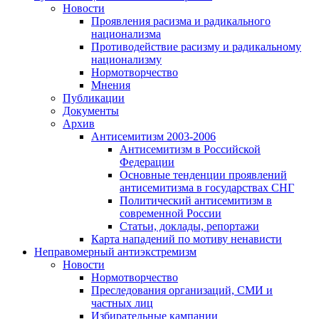
Новости
Проявления расизма и радикального
национализма
Противодействие расизму и радикальному
национализму
Нормотворчество
Мнения
Публикации
Документы
Архив
Антисемитизм 2003-2006
Антисемитизм в Российской
Федерации
Основные тенденции проявлений
антисемитизма в государствах СНГ
Политический антисемитизм в
современной России
Статьи, доклады, репортажи
Карта нападений по мотиву ненависти
Неправомерный антиэкстремизм
Новости
Нормотворчество
Преследования организаций, СМИ и
частных лиц
Избирательные кампании