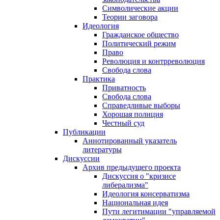
Символические акции
Теории заговора
Идеология
Гражданское общество
Политический режим
Право
Революция и контрреволюция
Свобода слова
Практика
Приватность
Свобода слова
Справедливые выборы
Хорошая полиция
Честный суд
Публикации
Аннотированный указатель
литературы
Дискуссии
Архив предыдущего проекта
Дискуссия о "кризисе
либерализма"
Идеология консерватизма
Национальная идея
Пути легитимации "управляемой