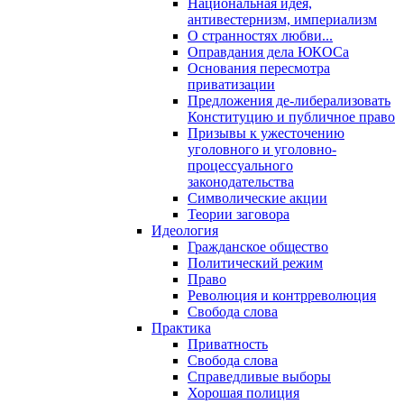
Национальная идея,
антивестернизм, империализм
О странностях любви...
Оправдания дела ЮКОСа
Основания пересмотра
приватизации
Предложения де-либерализовать
Конституцию и публичное право
Призывы к ужесточению
уголовного и уголовно-
процессуального
законодательства
Символические акции
Теории заговора
Идеология
Гражданское общество
Политический режим
Право
Революция и контрреволюция
Свобода слова
Практика
Приватность
Свобода слова
Справедливые выборы
Хорошая полиция