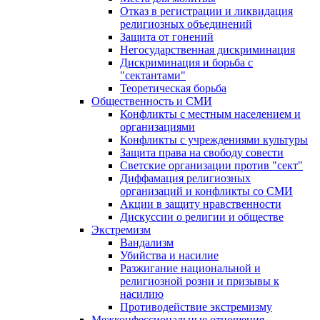
Отказ в регистрации и ликвидация
религиозных объединений
Защита от гонений
Негосударственная дискриминация
Дискриминация и борьба с
"сектантами"
Теоретическая борьба
Общественность и СМИ
Конфликты с местным населением и
организациями
Конфликты с учреждениями культуры
Защита права на свободу совести
Светские организации против "сект"
Диффамация религиозных
организаций и конфликты со СМИ
Акции в защиту нравственности
Дискуссии о религии и обществе
Экстремизм
Вандализм
Убийства и насилие
Разжигание национальной и
религиозной розни и призывы к
насилию
Противодействие экстремизму
Межконфессиональные отношения