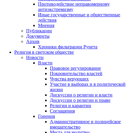
Противодействие неправомерному
антиэкстремизму
Иные государственные и общественные
действия
Мнения
Публикации
Документы
Архив
Хроники фильтрации Рунета
Религия в светском обществе
Новости
Власти
Правовое регулирование
Покровительство властей
Чувства верующих
Участие в выборах и в политической
жизни
Дискуссии о религии и власти
Дискуссии о религии и праве
Религии и карантин
Соглашения
Гонения
Административное и полицейское
вмешательство
Места для молитвы