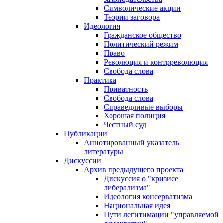
Символические акции
Теории заговора
Идеология
Гражданское общество
Политический режим
Право
Революция и контрреволюция
Свобода слова
Практика
Приватность
Свобода слова
Справедливые выборы
Хорошая полиция
Честный суд
Публикации
Аннотированный указатель
литературы
Дискуссии
Архив предыдущего проекта
Дискуссия о "кризисе
либерализма"
Идеология консерватизма
Национальная идея
Пути легитимации "управляемой