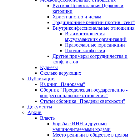
Русская Православная Церковь и
католики
Христианство и ислам
Традиционные религии против "сект"
Внутриконфессиональные отношения
Взаимоотношения
мусульманских организаций
Православные юрисдикции
Прочие конфессии
Другие примеры сотрудничества и
конфликтов
Курьезы
Сколько верующих
Публикации
Из книг "Панорамы"
Сборник "Преодолевая государственно -
конфессиональные отношения"
Статьи сборника "Пределы светскости"
Документы
Архив
Власть
Борьба с ИНН и другими
машиночитаемыми кодами
Место религии в обществе в целом