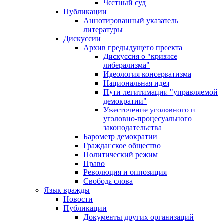
Честный суд
Публикации
Аннотированный указатель
литературы
Дискуссии
Архив предыдущего проекта
Дискуссия о "кризисе
либерализма"
Идеология консерватизма
Национальная идея
Пути легитимации "управляемой
демократии"
Ужесточение уголовного и
уголовно-процесуального
законодательства
Барометр демократии
Гражданское общество
Политический режим
Право
Революция и оппозиция
Свобода слова
Язык вражды
Новости
Публикации
Документы других организаций