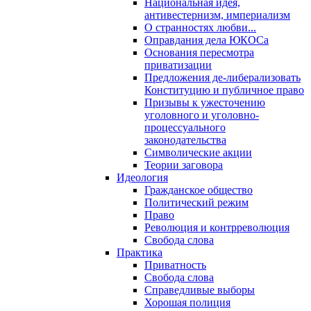
Национальная идея,
антивестернизм, империализм
О странностях любви...
Оправдания дела ЮКОСа
Основания пересмотра
приватизации
Предложения де-либерализовать
Конституцию и публичное право
Призывы к ужесточению
уголовного и уголовно-
процессуального
законодательства
Символические акции
Теории заговора
Идеология
Гражданское общество
Политический режим
Право
Революция и контрреволюция
Свобода слова
Практика
Приватность
Свобода слова
Справедливые выборы
Хорошая полиция