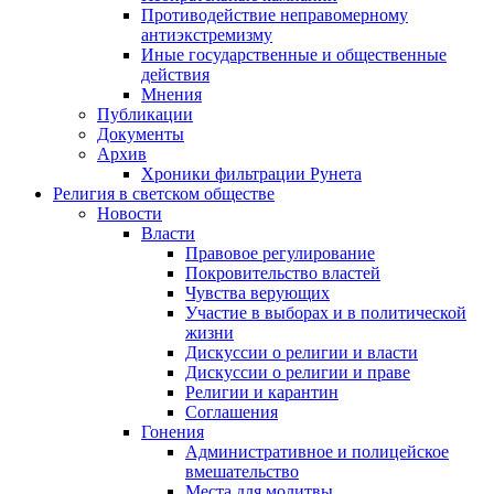
Противодействие неправомерному
антиэкстремизму
Иные государственные и общественные
действия
Мнения
Публикации
Документы
Архив
Хроники фильтрации Рунета
Религия в светском обществе
Новости
Власти
Правовое регулирование
Покровительство властей
Чувства верующих
Участие в выборах и в политической
жизни
Дискуссии о религии и власти
Дискуссии о религии и праве
Религии и карантин
Соглашения
Гонения
Административное и полицейское
вмешательство
Места для молитвы