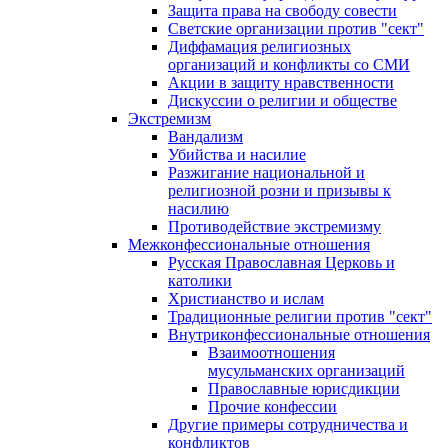
Защита права на свободу совести
Светские организации против "сект"
Диффамация религиозных
организаций и конфликты со СМИ
Акции в защиту нравственности
Дискуссии о религии и обществе
Экстремизм
Вандализм
Убийства и насилие
Разжигание национальной и
религиозной розни и призывы к
насилию
Противодействие экстремизму
Межконфессиональные отношения
Русская Православная Церковь и
католики
Христианство и ислам
Традиционные религии против "сект"
Внутриконфессиональные отношения
Взаимоотношения
мусульманских организаций
Православные юрисдикции
Прочие конфессии
Другие примеры сотрудничества и
конфликтов