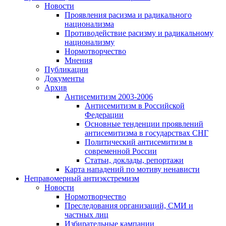
Новости
Проявления расизма и радикального
национализма
Противодействие расизму и радикальному
национализму
Нормотворчество
Мнения
Публикации
Документы
Архив
Антисемитизм 2003-2006
Антисемитизм в Российской
Федерации
Основные тенденции проявлений
антисемитизма в государствах СНГ
Политический антисемитизм в
современной России
Статьи, доклады, репортажи
Карта нападений по мотиву ненависти
Неправомерный антиэкстремизм
Новости
Нормотворчество
Преследования организаций, СМИ и
частных лиц
Избирательные кампании