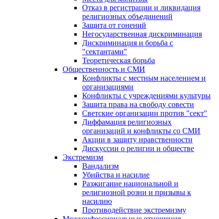
Отказ в регистрации и ликвидация
религиозных объединений
Защита от гонений
Негосударственная дискриминация
Дискриминация и борьба с
"сектантами"
Теоретическая борьба
Общественность и СМИ
Конфликты с местным населением и
организациями
Конфликты с учреждениями культуры
Защита права на свободу совести
Светские организации против "сект"
Диффамация религиозных
организаций и конфликты со СМИ
Акции в защиту нравственности
Дискуссии о религии и обществе
Экстремизм
Вандализм
Убийства и насилие
Разжигание национальной и
религиозной розни и призывы к
насилию
Противодействие экстремизму
Межконфессиональные отношения