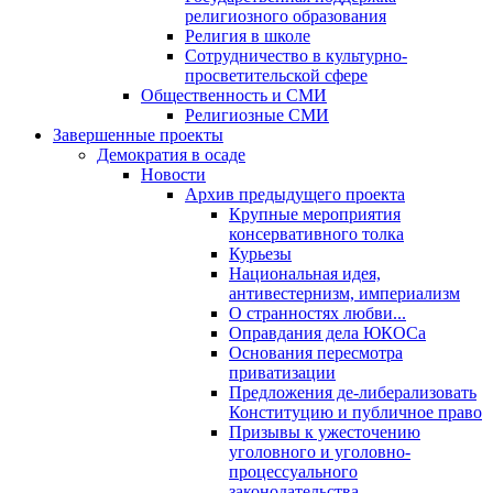
религиозного образования
Религия в школе
Сотрудничество в культурно-
просветительской сфере
Общественность и СМИ
Религиозные СМИ
Завершенные проекты
Демократия в осаде
Новости
Архив предыдущего проекта
Крупные мероприятия
консервативного толка
Курьезы
Национальная идея,
антивестернизм, империализм
О странностях любви...
Оправдания дела ЮКОСа
Основания пересмотра
приватизации
Предложения де-либерализовать
Конституцию и публичное право
Призывы к ужесточению
уголовного и уголовно-
процессуального
законодательства