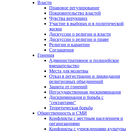
Власти
Правовое регулирование
Покровительство властей
Чувства верующих
Участие в выборах и в политической
жизни
Дискуссии о религии и власти
Дискуссии о религии и праве
Религии и карантин
Соглашения
Гонения
Административное и полицейское
вмешательство
Места для молитвы
Отказ в регистрации и ликвидация
религиозных объединений
Защита от гонений
Негосударственная дискриминация
Дискриминация и борьба с
"сектантами"
Теоретическая борьба
Общественность и СМИ
Конфликты с местным населением и
организациями
Конфликты с учреждениями культуры