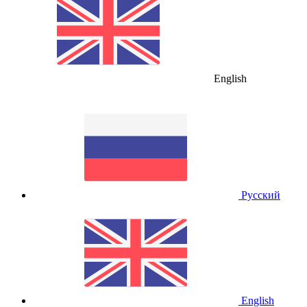
English
Русский
English