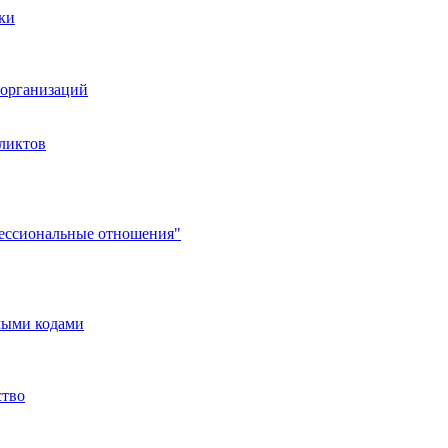
ки
организаций
ликтов
фессиональные отношения"
мыми кодами
ство