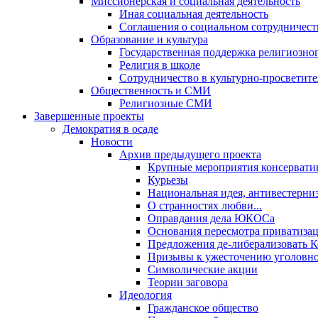
Миссионерская и социальная деятельность
Иная социальная деятельность
Соглашения о социальном сотрудничест
Образование и культура
Государственная поддержка религиозно
Религия в школе
Сотрудничество в культурно-просветите
Общественность и СМИ
Религиозные СМИ
Завершенные проекты
Демократия в осаде
Новости
Архив предыдущего проекта
Крупные мероприятия консервати
Курьезы
Национальная идея, антивестерни
О странностях любви...
Оправдания дела ЮКОСа
Основания пересмотра приватиза
Предложения де-либерализовать 
Призывы к ужесточению уголовног
Символические акции
Теории заговора
Идеология
Гражданское общество