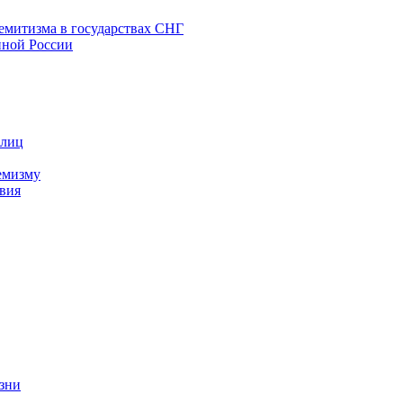
емитизма в государствах СНГ
нной России
 лиц
емизму
вия
изни