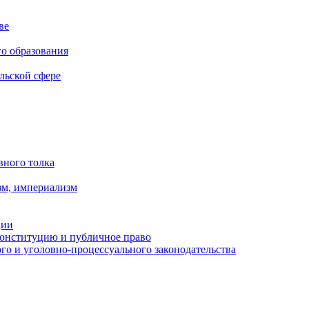
ве
го образования
льской сфере
вного толка
зм, империализм
ции
Конституцию и публичное право
о и уголовно-процессуального законодательства