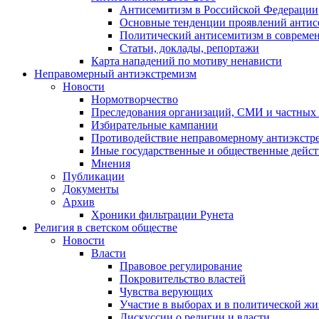
Антисемитизм в Российской Федерации
Основные тенденции проявлений антис
Политический антисемитизм в совреме
Статьи, доклады, репортажи
Карта нападений по мотиву ненависти
Неправомерный антиэкстремизм
Новости
Нормотворчество
Преследования организаций, СМИ и частных
Избирательные кампании
Противодействие неправомерному антиэкстр
Иные государственные и общественные дейст
Мнения
Публикации
Документы
Архив
Хроники фильтрации Рунета
Религия в светском обществе
Новости
Власти
Правовое регулирование
Покровительство властей
Чувства верующих
Участие в выборах и в политической ж
Дискуссии о религии и власти