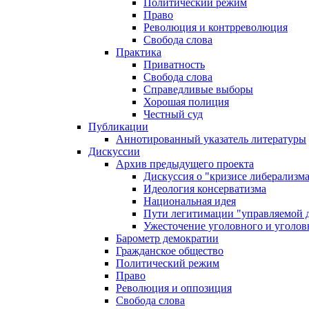
Политический режим
Право
Революция и контрреволюция
Свобода слова
Практика
Приватность
Свобода слова
Справедливые выборы
Хорошая полиция
Честный суд
Публикации
Аннотированный указатель литературы
Дискуссии
Архив предыдущего проекта
Дискуссия о "кризисе либерализм
Идеология консерватизма
Национальная идея
Пути легитимации "управляемой 
Ужесточение уголовного и уголов
Барометр демократии
Гражданское общество
Политический режим
Право
Революция и оппозиция
Свобода слова