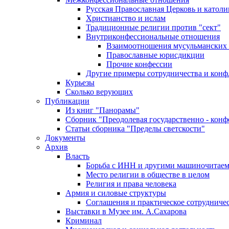
Русская Православная Церковь и католи
Христианство и ислам
Традиционные религии против "сект"
Внутриконфессиональные отношения
Взаимоотношения мусульманских 
Православные юрисдикции
Прочие конфессии
Другие примеры сотрудничества и конф
Курьезы
Сколько верующих
Публикации
Из книг "Панорамы"
Сборник "Преодолевая государственно - кон
Статьи сборника "Пределы светскости"
Документы
Архив
Власть
Борьба с ИНН и другими машиночитае
Место религии в обществе в целом
Религия и права человека
Армия и силовые структуры
Соглашения и практическое сотрудниче
Выставки в Музее им. А.Сахарова
Криминал