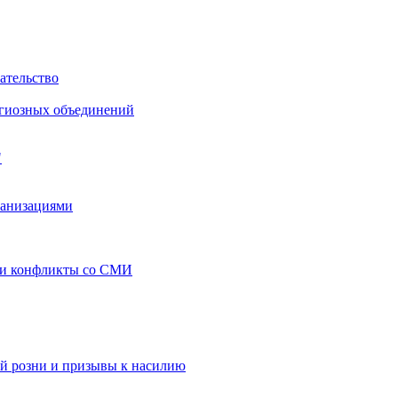
ательство
игиозных объединений
"
ганизациями
 и конфликты со СМИ
й розни и призывы к насилию