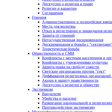
Дискуссии о религии и праве
Религии и карантин
Соглашения
Гонения
Административное и полицейское вмеш
Места для молитвы
Отказ в регистрации и ликвидация рел
Защита от гонений
Негосударственная дискриминация
Дискриминация и борьба с "сектантами
Теоретическая борьба
Общественность и СМИ
Конфликты с местным населением и ор
Конфликты с учреждениями культуры
Защита права на свободу совести
Светские организации против "сект"
Диффамация религиозных организаций
Акции в защиту нравственности
Дискуссии о религии и обществе
Экстремизм
Вандализм
Убийства и насилие
Разжигание национальной и религиозно
Противодействие экстремизму
Межконфессиональные отношения