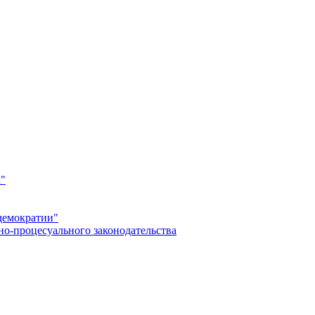
а"
демократии"
но-процесуального законодательства