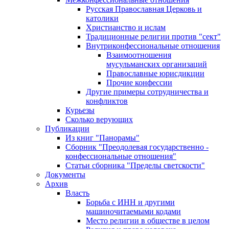
Русская Православная Церковь и
католики
Христианство и ислам
Традиционные религии против "сект"
Внутриконфессиональные отношения
Взаимоотношения
мусульманских организаций
Православные юрисдикции
Прочие конфессии
Другие примеры сотрудничества и
конфликтов
Курьезы
Сколько верующих
Публикации
Из книг "Панорамы"
Сборник "Преодолевая государственно -
конфессиональные отношения"
Статьи сборника "Пределы светскости"
Документы
Архив
Власть
Борьба с ИНН и другими
машиночитаемыми кодами
Место религии в обществе в целом