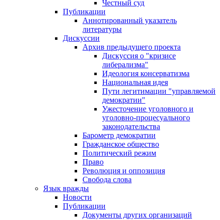
Честный суд
Публикации
Аннотированный указатель
литературы
Дискуссии
Архив предыдущего проекта
Дискуссия о "кризисе
либерализма"
Идеология консерватизма
Национальная идея
Пути легитимации "управляемой
демократии"
Ужесточение уголовного и
уголовно-процесуального
законодательства
Барометр демократии
Гражданское общество
Политический режим
Право
Революция и оппозиция
Свобода слова
Язык вражды
Новости
Публикации
Документы других организаций