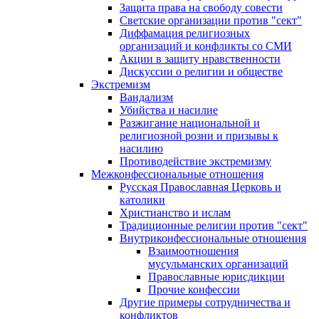
Защита права на свободу совести
Светские организации против "сект"
Диффамация религиозных
организаций и конфликты со СМИ
Акции в защиту нравственности
Дискуссии о религии и обществе
Экстремизм
Вандализм
Убийства и насилие
Разжигание национальной и
религиозной розни и призывы к
насилию
Противодействие экстремизму
Межконфессиональные отношения
Русская Православная Церковь и
католики
Христианство и ислам
Традиционные религии против "сект"
Внутриконфессиональные отношения
Взаимоотношения
мусульманских организаций
Православные юрисдикции
Прочие конфессии
Другие примеры сотрудничества и
конфликтов