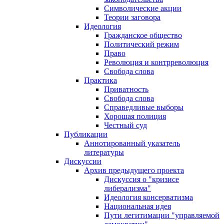
Символические акции
Теории заговора
Идеология
Гражданское общество
Политический режим
Право
Революция и контрреволюция
Свобода слова
Практика
Приватность
Свобода слова
Справедливые выборы
Хорошая полиция
Честный суд
Публикации
Аннотированный указатель
литературы
Дискуссии
Архив предыдущего проекта
Дискуссия о "кризисе
либерализма"
Идеология консерватизма
Национальная идея
Пути легитимации "управляемой