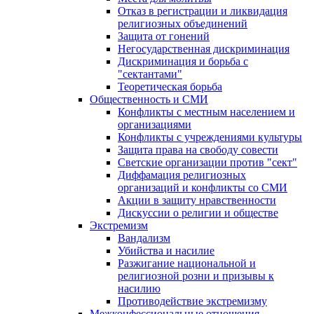
Отказ в регистрации и ликвидация
религиозных объединений
Защита от гонений
Негосударственная дискриминация
Дискриминация и борьба с
"сектантами"
Теоретическая борьба
Общественность и СМИ
Конфликты с местным населением и
организациями
Конфликты с учреждениями культуры
Защита права на свободу совести
Светские организации против "сект"
Диффамация религиозных
организаций и конфликты со СМИ
Акции в защиту нравственности
Дискуссии о религии и обществе
Экстремизм
Вандализм
Убийства и насилие
Разжигание национальной и
религиозной розни и призывы к
насилию
Противодействие экстремизму
Межконфессиональные отношения