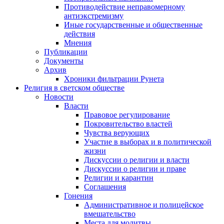
Противодействие неправомерному
антиэкстремизму
Иные государственные и общественные
действия
Мнения
Публикации
Документы
Архив
Хроники фильтрации Рунета
Религия в светском обществе
Новости
Власти
Правовое регулирование
Покровительство властей
Чувства верующих
Участие в выборах и в политической
жизни
Дискуссии о религии и власти
Дискуссии о религии и праве
Религии и карантин
Соглашения
Гонения
Административное и полицейское
вмешательство
Места для молитвы