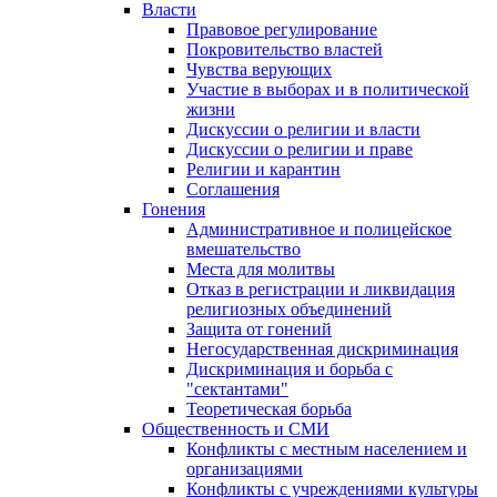
Власти
Правовое регулирование
Покровительство властей
Чувства верующих
Участие в выборах и в политической
жизни
Дискуссии о религии и власти
Дискуссии о религии и праве
Религии и карантин
Соглашения
Гонения
Административное и полицейское
вмешательство
Места для молитвы
Отказ в регистрации и ликвидация
религиозных объединений
Защита от гонений
Негосударственная дискриминация
Дискриминация и борьба с
"сектантами"
Теоретическая борьба
Общественность и СМИ
Конфликты с местным населением и
организациями
Конфликты с учреждениями культуры