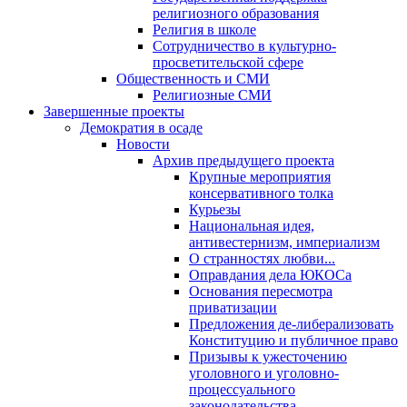
религиозного образования
Религия в школе
Сотрудничество в культурно-
просветительской сфере
Общественность и СМИ
Религиозные СМИ
Завершенные проекты
Демократия в осаде
Новости
Архив предыдущего проекта
Крупные мероприятия
консервативного толка
Курьезы
Национальная идея,
антивестернизм, империализм
О странностях любви...
Оправдания дела ЮКОСа
Основания пересмотра
приватизации
Предложения де-либерализовать
Конституцию и публичное право
Призывы к ужесточению
уголовного и уголовно-
процессуального
законодательства