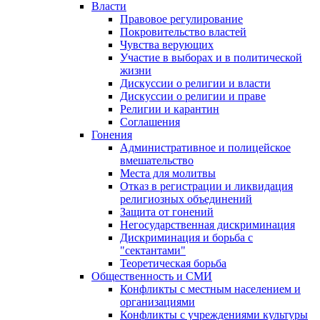
Власти
Правовое регулирование
Покровительство властей
Чувства верующих
Участие в выборах и в политической
жизни
Дискуссии о религии и власти
Дискуссии о религии и праве
Религии и карантин
Соглашения
Гонения
Административное и полицейское
вмешательство
Места для молитвы
Отказ в регистрации и ликвидация
религиозных объединений
Защита от гонений
Негосударственная дискриминация
Дискриминация и борьба с
"сектантами"
Теоретическая борьба
Общественность и СМИ
Конфликты с местным населением и
организациями
Конфликты с учреждениями культуры