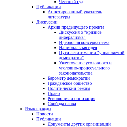
Честный суд
Публикации
Аннотированный указатель
литературы
Дискуссии
Архив предыдущего проекта
Дискуссия о "кризисе
либерализма"
Идеология консерватизма
Национальная идея
Пути легитимации "управляемой
демократии"
Ужесточение уголовного и
уголовно-процесуального
законодательства
Барометр демократии
Гражданское общество
Политический режим
Право
Революция и оппозиция
Свобода слова
Язык вражды
Новости
Публикации
Документы других организаций