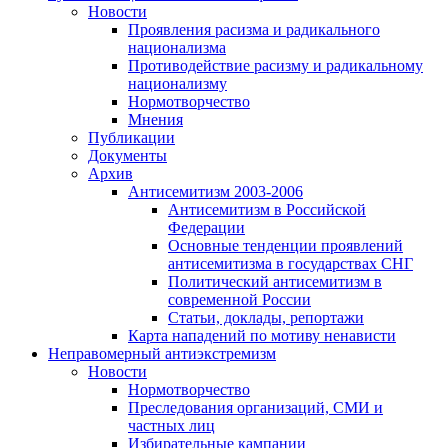
Новости
Проявления расизма и радикального
национализма
Противодействие расизму и радикальному
национализму
Нормотворчество
Мнения
Публикации
Документы
Архив
Антисемитизм 2003-2006
Антисемитизм в Российской
Федерации
Основные тенденции проявлений
антисемитизма в государствах СНГ
Политический антисемитизм в
современной России
Статьи, доклады, репортажи
Карта нападений по мотиву ненависти
Неправомерный антиэкстремизм
Новости
Нормотворчество
Преследования организаций, СМИ и
частных лиц
Избирательные кампании