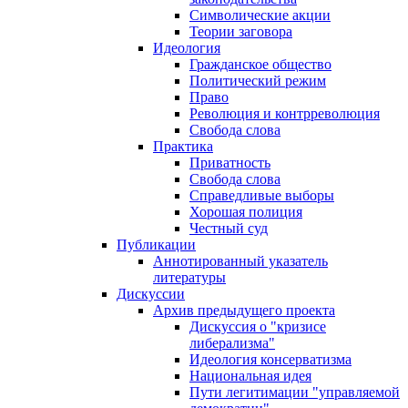
Символические акции
Теории заговора
Идеология
Гражданское общество
Политический режим
Право
Революция и контрреволюция
Свобода слова
Практика
Приватность
Свобода слова
Справедливые выборы
Хорошая полиция
Честный суд
Публикации
Аннотированный указатель
литературы
Дискуссии
Архив предыдущего проекта
Дискуссия о "кризисе
либерализма"
Идеология консерватизма
Национальная идея
Пути легитимации "управляемой