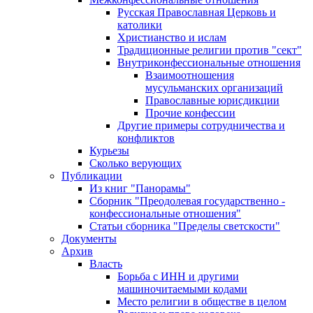
Русская Православная Церковь и
католики
Христианство и ислам
Традиционные религии против "сект"
Внутриконфессиональные отношения
Взаимоотношения
мусульманских организаций
Православные юрисдикции
Прочие конфессии
Другие примеры сотрудничества и
конфликтов
Курьезы
Сколько верующих
Публикации
Из книг "Панорамы"
Сборник "Преодолевая государственно -
конфессиональные отношения"
Статьи сборника "Пределы светскости"
Документы
Архив
Власть
Борьба с ИНН и другими
машиночитаемыми кодами
Место религии в обществе в целом