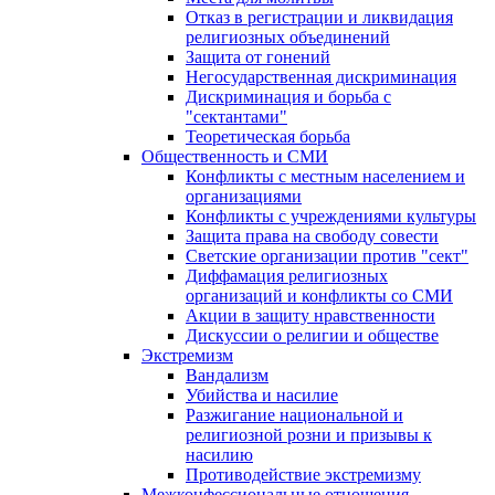
Отказ в регистрации и ликвидация
религиозных объединений
Защита от гонений
Негосударственная дискриминация
Дискриминация и борьба с
"сектантами"
Теоретическая борьба
Общественность и СМИ
Конфликты с местным населением и
организациями
Конфликты с учреждениями культуры
Защита права на свободу совести
Светские организации против "сект"
Диффамация религиозных
организаций и конфликты со СМИ
Акции в защиту нравственности
Дискуссии о религии и обществе
Экстремизм
Вандализм
Убийства и насилие
Разжигание национальной и
религиозной розни и призывы к
насилию
Противодействие экстремизму
Межконфессиональные отношения