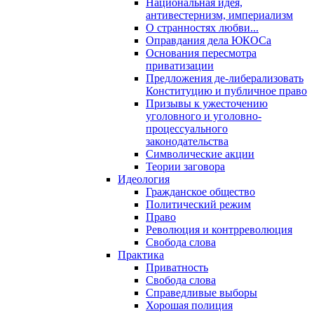
Национальная идея,
антивестернизм, империализм
О странностях любви...
Оправдания дела ЮКОСа
Основания пересмотра
приватизации
Предложения де-либерализовать
Конституцию и публичное право
Призывы к ужесточению
уголовного и уголовно-
процессуального
законодательства
Символические акции
Теории заговора
Идеология
Гражданское общество
Политический режим
Право
Революция и контрреволюция
Свобода слова
Практика
Приватность
Свобода слова
Справедливые выборы
Хорошая полиция