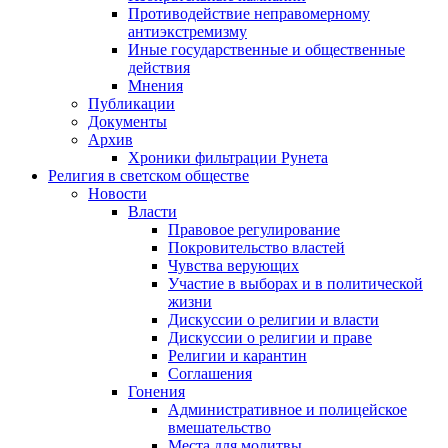
Противодействие неправомерному
антиэкстремизму
Иные государственные и общественные
действия
Мнения
Публикации
Документы
Архив
Хроники фильтрации Рунета
Религия в светском обществе
Новости
Власти
Правовое регулирование
Покровительство властей
Чувства верующих
Участие в выборах и в политической
жизни
Дискуссии о религии и власти
Дискуссии о религии и праве
Религии и карантин
Соглашения
Гонения
Административное и полицейское
вмешательство
Места для молитвы