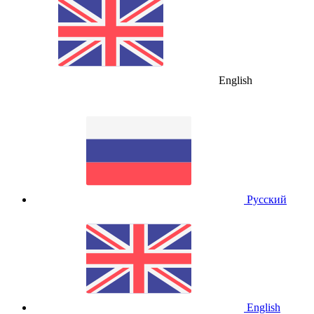
English
Русский
English