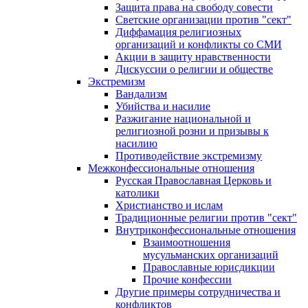
Защита права на свободу совести
Светские организации против "сект"
Диффамация религиозных
организаций и конфликты со СМИ
Акции в защиту нравственности
Дискуссии о религии и обществе
Экстремизм
Вандализм
Убийства и насилие
Разжигание национальной и
религиозной розни и призывы к
насилию
Противодействие экстремизму
Межконфессиональные отношения
Русская Православная Церковь и
католики
Христианство и ислам
Традиционные религии против "сект"
Внутриконфессиональные отношения
Взаимоотношения
мусульманских организаций
Православные юрисдикции
Прочие конфессии
Другие примеры сотрудничества и
конфликтов