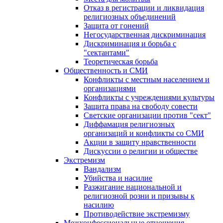
Отказ в регистрации и ликвидация
религиозных объединений
Защита от гонений
Негосударственная дискриминация
Дискриминация и борьба с
"сектантами"
Теоретическая борьба
Общественность и СМИ
Конфликты с местным населением и
организациями
Конфликты с учреждениями культуры
Защита права на свободу совести
Светские организации против "сект"
Диффамация религиозных
организаций и конфликты со СМИ
Акции в защиту нравственности
Дискуссии о религии и обществе
Экстремизм
Вандализм
Убийства и насилие
Разжигание национальной и
религиозной розни и призывы к
насилию
Противодействие экстремизму
Межконфессиональные отношения