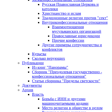
Русская Православная Церковь и
католики
Христианство и ислам
Традиционные религии против "сект"
Внутриконфессиональные отношения
Взаимоотношения
мусульманских организаций
Православные юрисдикции
Прочие конфессии
Другие примеры сотрудничества и
конфликтов
Курьезы
Сколько верующих
Публикации
Из книг "Панорамы"
Сборник "Преодолевая государственно -
конфессиональные отношения"
Статьи сборника "Пределы светскости"
Документы
Архив
Власть
Борьба с ИНН и другими
машиночитаемыми кодами
Место религии в обществе в целом