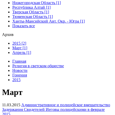
Нижегородская Область [1]
Республика Алтай [1]
Тверская Область [1]
Тюменская Область [1]
Ханты-Мансийский Авт. Окр. - Югра [1]
Показать все
Архив
2015 [2]
Март [1]
Апрель [1]
Главная
Религия в светском обществе
Новости
Гонения
2015
Март
11.03.2015
Административное и полицейское вмешательство
Задержания Свидетелей Иеговы полицейскими в феврале
2015