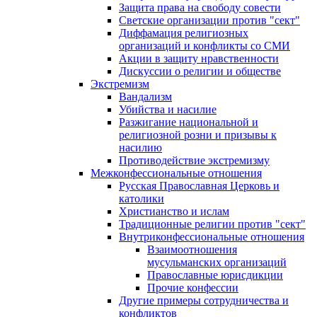
Защита права на свободу совести
Светские организации против "сект"
Диффамация религиозных
организаций и конфликты со СМИ
Акции в защиту нравственности
Дискуссии о религии и обществе
Экстремизм
Вандализм
Убийства и насилие
Разжигание национальной и
религиозной розни и призывы к
насилию
Противодействие экстремизму
Межконфессиональные отношения
Русская Православная Церковь и
католики
Христианство и ислам
Традиционные религии против "сект"
Внутриконфессиональные отношения
Взаимоотношения
мусульманских организаций
Православные юрисдикции
Прочие конфессии
Другие примеры сотрудничества и
конфликтов