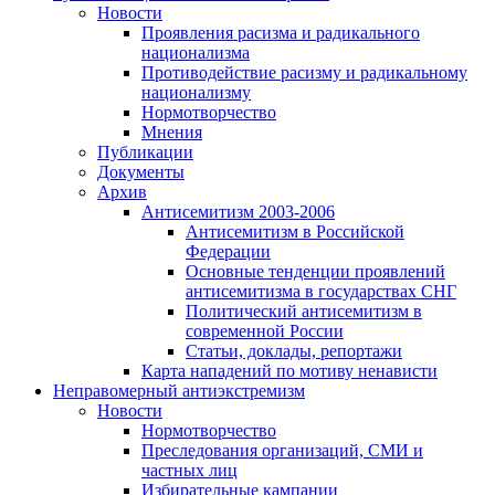
Новости
Проявления расизма и радикального
национализма
Противодействие расизму и радикальному
национализму
Нормотворчество
Мнения
Публикации
Документы
Архив
Антисемитизм 2003-2006
Антисемитизм в Российской
Федерации
Основные тенденции проявлений
антисемитизма в государствах СНГ
Политический антисемитизм в
современной России
Статьи, доклады, репортажи
Карта нападений по мотиву ненависти
Неправомерный антиэкстремизм
Новости
Нормотворчество
Преследования организаций, СМИ и
частных лиц
Избирательные кампании