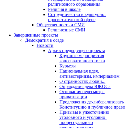
религиозного образования
Религия в школе
Сотрудничество в культурно-
просветительской сфере
Общественность и СМИ
Религиозные СМИ
Завершенные проекты
Демократия в осаде
Новости
Архив предыдущего проекта
Крупные мероприятия
консервативного толка
Курьезы
Национальная идея,
антивестернизм, империализм
О странностях любви...
Оправдания дела ЮКОСа
Основания пересмотра
приватизации
Предложения де-либерализовать
Конституцию и публичное право
Призывы к ужесточению
уголовного и уголовно-
процессуального
законодательства