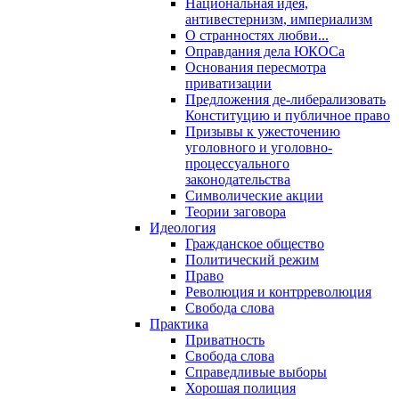
Национальная идея,
антивестернизм, империализм
О странностях любви...
Оправдания дела ЮКОСа
Основания пересмотра
приватизации
Предложения де-либерализовать
Конституцию и публичное право
Призывы к ужесточению
уголовного и уголовно-
процессуального
законодательства
Символические акции
Теории заговора
Идеология
Гражданское общество
Политический режим
Право
Революция и контрреволюция
Свобода слова
Практика
Приватность
Свобода слова
Справедливые выборы
Хорошая полиция