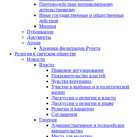
Противодействие неправомерному
антиэкстремизму
Иные государственные и общественные
действия
Мнения
Публикации
Документы
Архив
Хроники фильтрации Рунета
Религия в светском обществе
Новости
Власти
Правовое регулирование
Покровительство властей
Чувства верующих
Участие в выборах и в политической
жизни
Дискуссии о религии и власти
Дискуссии о религии и праве
Религии и карантин
Соглашения
Гонения
Административное и полицейское
вмешательство
Места для молитвы