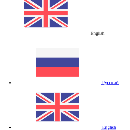
English
Русский
English