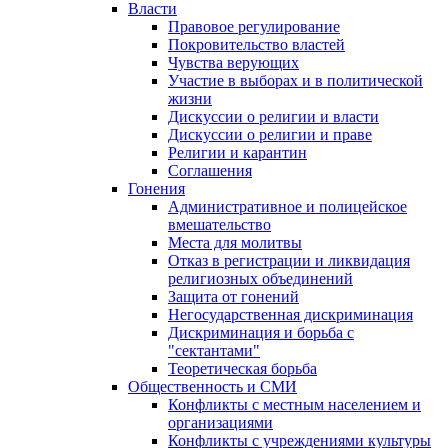
Власти
Правовое регулирование
Покровительство властей
Чувства верующих
Участие в выборах и в политической
жизни
Дискуссии о религии и власти
Дискуссии о религии и праве
Религии и карантин
Соглашения
Гонения
Административное и полицейское
вмешательство
Места для молитвы
Отказ в регистрации и ликвидация
религиозных объединений
Защита от гонений
Негосударственная дискриминация
Дискриминация и борьба с
"сектантами"
Теоретическая борьба
Общественность и СМИ
Конфликты с местным населением и
организациями
Конфликты с учреждениями культуры