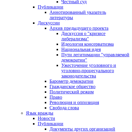
Честный суд
Публикации
Аннотированный указатель
литературы
Дискуссии
Архив предыдущего проекта
Дискуссия о "кризисе
либерализма"
Идеология консерватизма
Национальная идея
Пути легитимации "управляемой
демократии"
Ужесточение уголовного и
уголовно-процесуального
законодательства
Барометр демократии
Гражданское общество
Политический режим
Право
Революция и оппозиция
Свобода слова
Язык вражды
Новости
Публикации
Документы других организаций