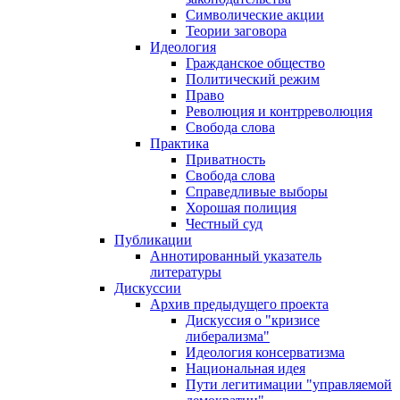
Символические акции
Теории заговора
Идеология
Гражданское общество
Политический режим
Право
Революция и контрреволюция
Свобода слова
Практика
Приватность
Свобода слова
Справедливые выборы
Хорошая полиция
Честный суд
Публикации
Аннотированный указатель
литературы
Дискуссии
Архив предыдущего проекта
Дискуссия о "кризисе
либерализма"
Идеология консерватизма
Национальная идея
Пути легитимации "управляемой