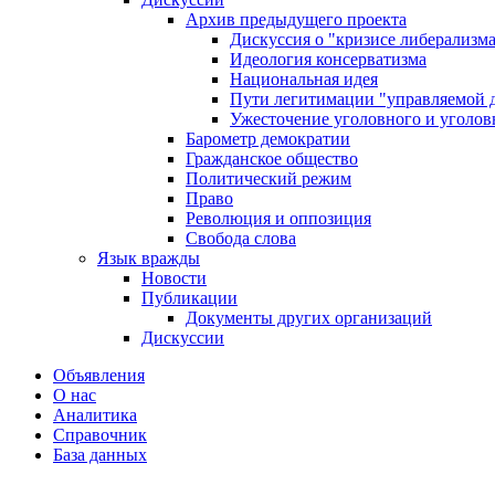
Архив предыдущего проекта
Дискуссия о "кризисе либерализм
Идеология консерватизма
Национальная идея
Пути легитимации "управляемой 
Ужесточение уголовного и уголов
Барометр демократии
Гражданское общество
Политический режим
Право
Революция и оппозиция
Свобода слова
Язык вражды
Новости
Публикации
Документы других организаций
Дискуссии
Объявления
О нас
Аналитика
Справочник
База данных