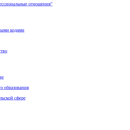
фессиональные отношения"
мыми кодами
ство
ве
го образования
льской сфере