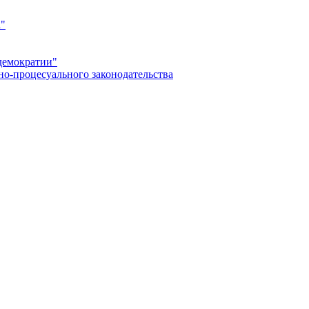
а"
демократии"
но-процесуального законодательства