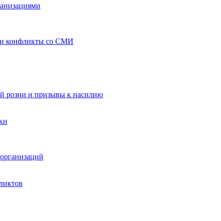
ганизациями
 и конфликты со СМИ
й розни и призывы к насилию
ки
организаций
ликтов