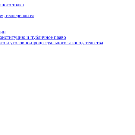
вного толка
зм, империализм
ции
Конституцию и публичное право
о и уголовно-процессуального законодательства