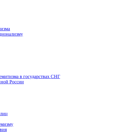
лизма
ционализму
емитизма в государствах СНГ
нной России
 лиц
емизму
вия