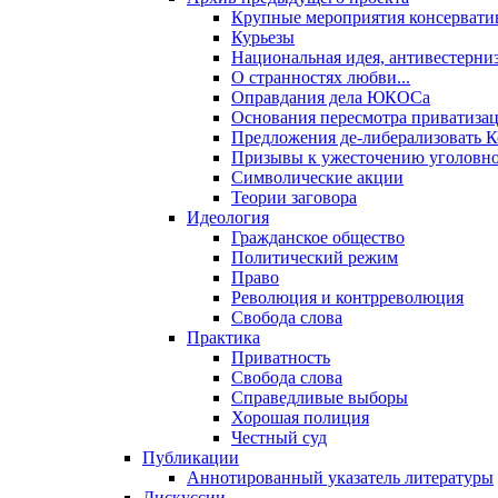
Крупные мероприятия консервати
Курьезы
Национальная идея, антивестерни
О странностях любви...
Оправдания дела ЮКОСа
Основания пересмотра приватиза
Предложения де-либерализовать 
Призывы к ужесточению уголовног
Символические акции
Теории заговора
Идеология
Гражданское общество
Политический режим
Право
Революция и контрреволюция
Свобода слова
Практика
Приватность
Свобода слова
Справедливые выборы
Хорошая полиция
Честный суд
Публикации
Аннотированный указатель литературы
Дискуссии