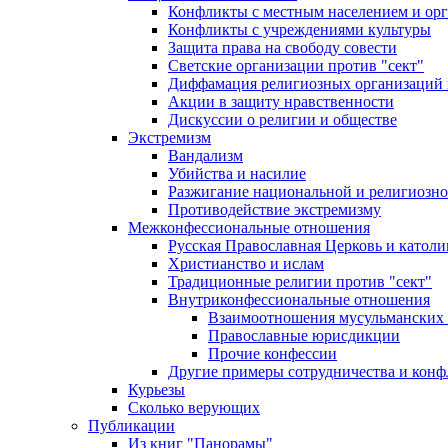
Конфликты с местным населением и ор
Конфликты с учреждениями культуры
Защита права на свободу совести
Светские организации против "сект"
Диффамация религиозных организаций
Акции в защиту нравственности
Дискуссии о религии и обществе
Экстремизм
Вандализм
Убийства и насилие
Разжигание национальной и религиозно
Противодействие экстремизму
Межконфессиональные отношения
Русская Православная Церковь и католи
Христианство и ислам
Традиционные религии против "сект"
Внутриконфессиональные отношения
Взаимоотношения мусульманских 
Православные юрисдикции
Прочие конфессии
Другие примеры сотрудничества и конф
Курьезы
Сколько верующих
Публикации
Из книг "Панорамы"