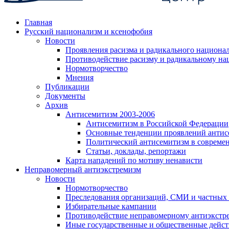
Главная
Русский национализм и ксенофобия
Новости
Проявления расизма и радикального национа
Противодействие расизму и радикальному на
Нормотворчество
Мнения
Публикации
Документы
Архив
Антисемитизм 2003-2006
Антисемитизм в Российской Федерации
Основные тенденции проявлений антис
Политический антисемитизм в совреме
Статьи, доклады, репортажи
Карта нападений по мотиву ненависти
Неправомерный антиэкстремизм
Новости
Нормотворчество
Преследования организаций, СМИ и частных
Избирательные кампании
Противодействие неправомерному антиэкстр
Иные государственные и общественные дейст