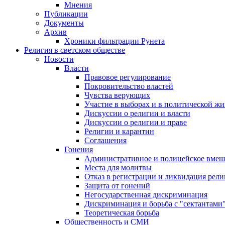
Мнения
Публикации
Документы
Архив
Хроники фильтрации Рунета
Религия в светском обществе
Новости
Власти
Правовое регулирование
Покровительство властей
Чувства верующих
Участие в выборах и в политической ж
Дискуссии о религии и власти
Дискуссии о религии и праве
Религии и карантин
Соглашения
Гонения
Административное и полицейское вмеш
Места для молитвы
Отказ в регистрации и ликвидация рел
Защита от гонений
Негосударственная дискриминация
Дискриминация и борьба с "сектантами
Теоретическая борьба
Общественность и СМИ