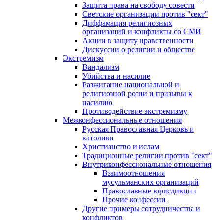
Защита права на свободу совести
Светские организации против "сект"
Диффамация религиозных
организаций и конфликты со СМИ
Акции в защиту нравственности
Дискуссии о религии и обществе
Экстремизм
Вандализм
Убийства и насилие
Разжигание национальной и
религиозной розни и призывы к
насилию
Противодействие экстремизму
Межконфессиональные отношения
Русская Православная Церковь и
католики
Христианство и ислам
Традиционные религии против "сект"
Внутриконфессиональные отношения
Взаимоотношения
мусульманских организаций
Православные юрисдикции
Прочие конфессии
Другие примеры сотрудничества и
конфликтов