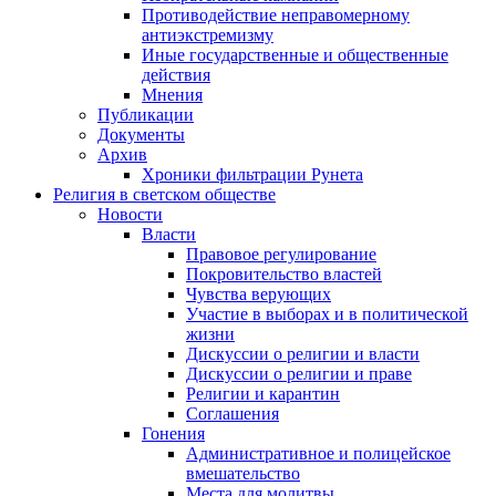
Противодействие неправомерному
антиэкстремизму
Иные государственные и общественные
действия
Мнения
Публикации
Документы
Архив
Хроники фильтрации Рунета
Религия в светском обществе
Новости
Власти
Правовое регулирование
Покровительство властей
Чувства верующих
Участие в выборах и в политической
жизни
Дискуссии о религии и власти
Дискуссии о религии и праве
Религии и карантин
Соглашения
Гонения
Административное и полицейское
вмешательство
Места для молитвы