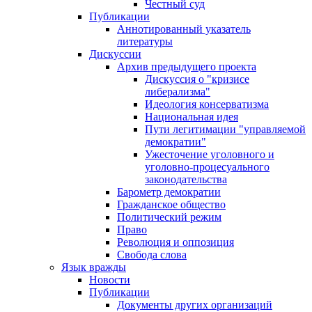
Честный суд
Публикации
Аннотированный указатель
литературы
Дискуссии
Архив предыдущего проекта
Дискуссия о "кризисе
либерализма"
Идеология консерватизма
Национальная идея
Пути легитимации "управляемой
демократии"
Ужесточение уголовного и
уголовно-процесуального
законодательства
Барометр демократии
Гражданское общество
Политический режим
Право
Революция и оппозиция
Свобода слова
Язык вражды
Новости
Публикации
Документы других организаций