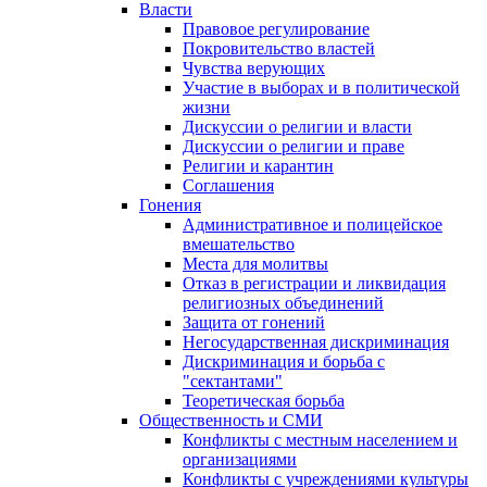
Власти
Правовое регулирование
Покровительство властей
Чувства верующих
Участие в выборах и в политической
жизни
Дискуссии о религии и власти
Дискуссии о религии и праве
Религии и карантин
Соглашения
Гонения
Административное и полицейское
вмешательство
Места для молитвы
Отказ в регистрации и ликвидация
религиозных объединений
Защита от гонений
Негосударственная дискриминация
Дискриминация и борьба с
"сектантами"
Теоретическая борьба
Общественность и СМИ
Конфликты с местным населением и
организациями
Конфликты с учреждениями культуры