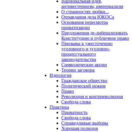
Национальная идея,
антивестернизм, империализм
О странностях любви...
Оправдания дела ЮКОСа
Основания пересмотра
приватизации
Предложения де-либерализовать
Конституцию и публичное право
Призывы к ужесточению
уголовного и уголовно-
процессуального
законодательства
Символические акции
Теории заговора
Идеология
Гражданское общество
Политический режим
Право
Революция и контрреволюция
Свобода слова
Практика
Приватность
Свобода слова
Справедливые выборы
Хорошая полиция