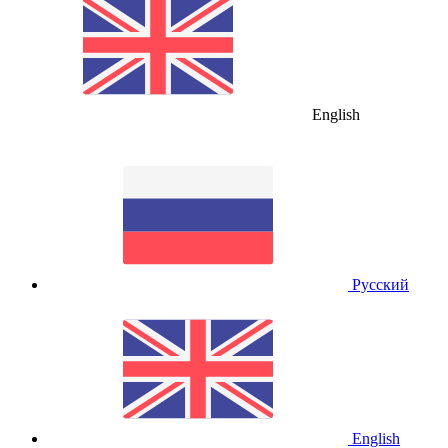
English
Русский
English