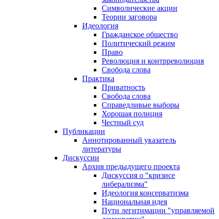
Символические акции
Теории заговора
Идеология
Гражданское общество
Политический режим
Право
Революция и контрреволюция
Свобода слова
Практика
Приватность
Свобода слова
Справедливые выборы
Хорошая полиция
Честный суд
Публикации
Аннотированный указатель
литературы
Дискуссии
Архив предыдущего проекта
Дискуссия о "кризисе
либерализма"
Идеология консерватизма
Национальная идея
Пути легитимации "управляемой