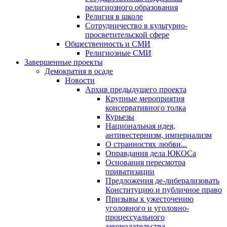
религиозного образования
Религия в школе
Сотрудничество в культурно-
просветительской сфере
Общественность и СМИ
Религиозные СМИ
Завершенные проекты
Демократия в осаде
Новости
Архив предыдущего проекта
Крупные мероприятия
консервативного толка
Курьезы
Национальная идея,
антивестернизм, империализм
О странностях любви...
Оправдания дела ЮКОСа
Основания пересмотра
приватизации
Предложения де-либерализовать
Конституцию и публичное право
Призывы к ужесточению
уголовного и уголовно-
процессуального
законодательства