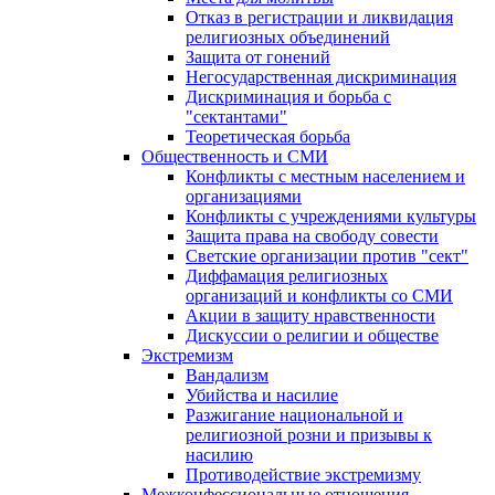
Отказ в регистрации и ликвидация
религиозных объединений
Защита от гонений
Негосударственная дискриминация
Дискриминация и борьба с
"сектантами"
Теоретическая борьба
Общественность и СМИ
Конфликты с местным населением и
организациями
Конфликты с учреждениями культуры
Защита права на свободу совести
Светские организации против "сект"
Диффамация религиозных
организаций и конфликты со СМИ
Акции в защиту нравственности
Дискуссии о религии и обществе
Экстремизм
Вандализм
Убийства и насилие
Разжигание национальной и
религиозной розни и призывы к
насилию
Противодействие экстремизму
Межконфессиональные отношения