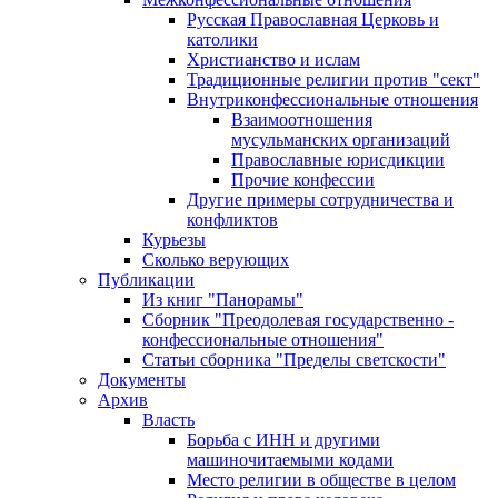
Русская Православная Церковь и
католики
Христианство и ислам
Традиционные религии против "сект"
Внутриконфессиональные отношения
Взаимоотношения
мусульманских организаций
Православные юрисдикции
Прочие конфессии
Другие примеры сотрудничества и
конфликтов
Курьезы
Сколько верующих
Публикации
Из книг "Панорамы"
Сборник "Преодолевая государственно -
конфессиональные отношения"
Статьи сборника "Пределы светскости"
Документы
Архив
Власть
Борьба с ИНН и другими
машиночитаемыми кодами
Место религии в обществе в целом