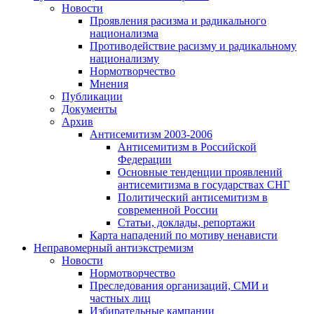
Новости
Проявления расизма и радикального
национализма
Противодействие расизму и радикальному
национализму
Нормотворчество
Мнения
Публикации
Документы
Архив
Антисемитизм 2003-2006
Антисемитизм в Российской
Федерации
Основные тенденции проявлений
антисемитизма в государствах СНГ
Политический антисемитизм в
современной России
Статьи, доклады, репортажи
Карта нападений по мотиву ненависти
Неправомерный антиэкстремизм
Новости
Нормотворчество
Преследования организаций, СМИ и
частных лиц
Избирательные кампании