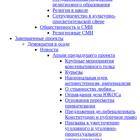
религиозного образования
Религия в школе
Сотрудничество в культурно-
просветительской сфере
Общественность и СМИ
Религиозные СМИ
Завершенные проекты
Демократия в осаде
Новости
Архив предыдущего проекта
Крупные мероприятия
консервативного толка
Курьезы
Национальная идея,
антивестернизм, империализм
О странностях любви...
Оправдания дела ЮКОСа
Основания пересмотра
приватизации
Предложения де-либерализовать
Конституцию и публичное право
Призывы к ужесточению
уголовного и уголовно-
процессуального
законодательства