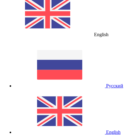
English
Русский
English