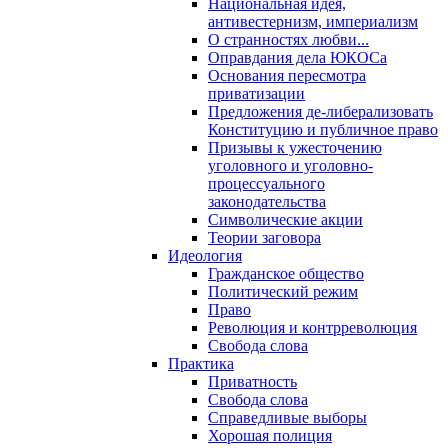
Национальная идея,
антивестернизм, империализм
О странностях любви...
Оправдания дела ЮКОСа
Основания пересмотра
приватизации
Предложения де-либерализовать
Конституцию и публичное право
Призывы к ужесточению
уголовного и уголовно-
процессуального
законодательства
Символические акции
Теории заговора
Идеология
Гражданское общество
Политический режим
Право
Революция и контрреволюция
Свобода слова
Практика
Приватность
Свобода слова
Справедливые выборы
Хорошая полиция