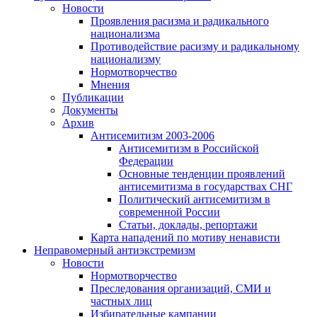
Новости
Проявления расизма и радикального
национализма
Противодействие расизму и радикальному
национализму
Нормотворчество
Мнения
Публикации
Документы
Архив
Антисемитизм 2003-2006
Антисемитизм в Российской
Федерации
Основные тенденции проявлений
антисемитизма в государствах СНГ
Политический антисемитизм в
современной России
Статьи, доклады, репортажи
Карта нападений по мотиву ненависти
Неправомерный антиэкстремизм
Новости
Нормотворчество
Преследования организаций, СМИ и
частных лиц
Избирательные кампании