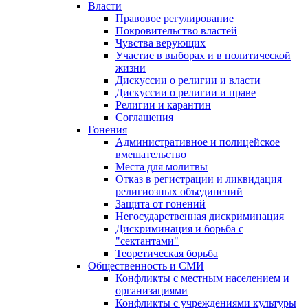
Власти
Правовое регулирование
Покровительство властей
Чувства верующих
Участие в выборах и в политической
жизни
Дискуссии о религии и власти
Дискуссии о религии и праве
Религии и карантин
Соглашения
Гонения
Административное и полицейское
вмешательство
Места для молитвы
Отказ в регистрации и ликвидация
религиозных объединений
Защита от гонений
Негосударственная дискриминация
Дискриминация и борьба с
"сектантами"
Теоретическая борьба
Общественность и СМИ
Конфликты с местным населением и
организациями
Конфликты с учреждениями культуры