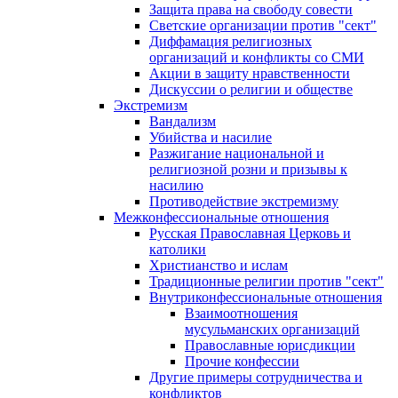
Защита права на свободу совести
Светские организации против "сект"
Диффамация религиозных
организаций и конфликты со СМИ
Акции в защиту нравственности
Дискуссии о религии и обществе
Экстремизм
Вандализм
Убийства и насилие
Разжигание национальной и
религиозной розни и призывы к
насилию
Противодействие экстремизму
Межконфессиональные отношения
Русская Православная Церковь и
католики
Христианство и ислам
Традиционные религии против "сект"
Внутриконфессиональные отношения
Взаимоотношения
мусульманских организаций
Православные юрисдикции
Прочие конфессии
Другие примеры сотрудничества и
конфликтов