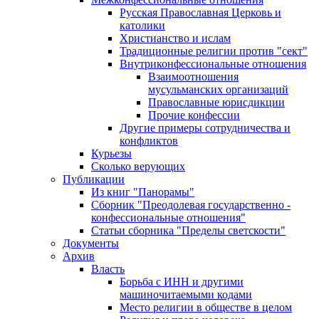
Русская Православная Церковь и
католики
Христианство и ислам
Традиционные религии против "сект"
Внутриконфессиональные отношения
Взаимоотношения
мусульманских организаций
Православные юрисдикции
Прочие конфессии
Другие примеры сотрудничества и
конфликтов
Курьезы
Сколько верующих
Публикации
Из книг "Панорамы"
Сборник "Преодолевая государственно -
конфессиональные отношения"
Статьи сборника "Пределы светскости"
Документы
Архив
Власть
Борьба с ИНН и другими
машиночитаемыми кодами
Место религии в обществе в целом