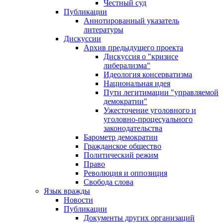
Честный суд
Публикации
Аннотированный указатель
литературы
Дискуссии
Архив предыдущего проекта
Дискуссия о "кризисе
либерализма"
Идеология консерватизма
Национальная идея
Пути легитимации "управляемой
демократии"
Ужесточение уголовного и
уголовно-процесуального
законодательства
Барометр демократии
Гражданское общество
Политический режим
Право
Революция и оппозиция
Свобода слова
Язык вражды
Новости
Публикации
Документы других организаций