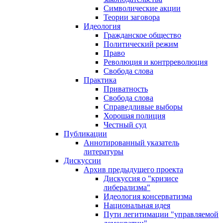
Символические акции
Теории заговора
Идеология
Гражданское общество
Политический режим
Право
Революция и контрреволюция
Свобода слова
Практика
Приватность
Свобода слова
Справедливые выборы
Хорошая полиция
Честный суд
Публикации
Аннотированный указатель
литературы
Дискуссии
Архив предыдущего проекта
Дискуссия о "кризисе
либерализма"
Идеология консерватизма
Национальная идея
Пути легитимации "управляемой