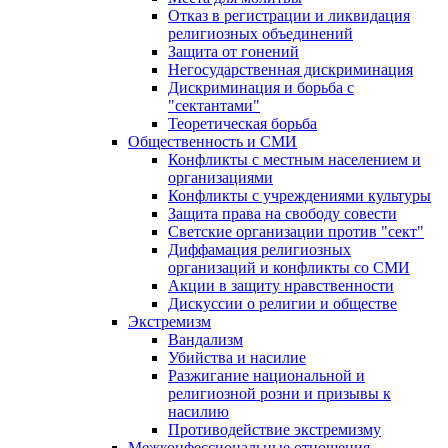
Отказ в регистрации и ликвидация
религиозных объединений
Защита от гонений
Негосударственная дискриминация
Дискриминация и борьба с
"сектантами"
Теоретическая борьба
Общественность и СМИ
Конфликты с местным населением и
организациями
Конфликты с учреждениями культуры
Защита права на свободу совести
Светские организации против "сект"
Диффамация религиозных
организаций и конфликты со СМИ
Акции в защиту нравственности
Дискуссии о религии и обществе
Экстремизм
Вандализм
Убийства и насилие
Разжигание национальной и
религиозной розни и призывы к
насилию
Противодействие экстремизму
Межконфессиональные отношения