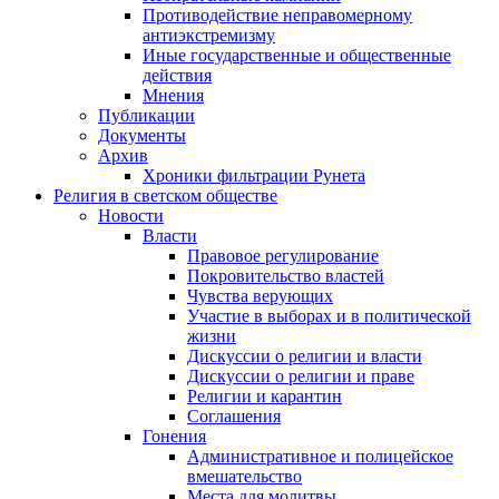
Противодействие неправомерному
антиэкстремизму
Иные государственные и общественные
действия
Мнения
Публикации
Документы
Архив
Хроники фильтрации Рунета
Религия в светском обществе
Новости
Власти
Правовое регулирование
Покровительство властей
Чувства верующих
Участие в выборах и в политической
жизни
Дискуссии о религии и власти
Дискуссии о религии и праве
Религии и карантин
Соглашения
Гонения
Административное и полицейское
вмешательство
Места для молитвы