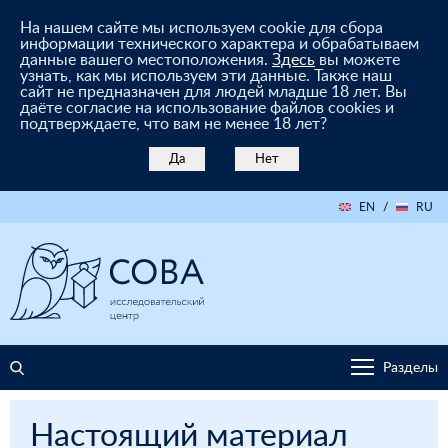
На нашем сайте мы используем cookie для сбора
информации технического характера и обрабатываем
данные вашего местоположения.
Здесь
вы можете
узнать, как мы используем эти данные. Также наш
сайт не предназначен для людей младше 18 лет. Вы
даёте согласие на использование файлов cookies и
подтверждаете, что вам не менее 18 лет?
Да
Нет
EN
/
RU
Разделы
Настоящий материал