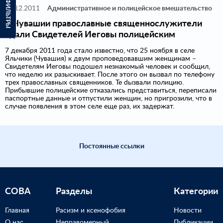
ФИЛЬТРЫ
07.12.2011
Административное и полицейское вмешательство
В Чувашии православные священнослужители
сдали Свидетелей Иеговы полицейским
7 декабря 2011 года стало известно, что 25 ноября в селе
Яльчики (Чувашия) к двум проповедовавшим женщинам –
Свидетелям Иеговы подошел незнакомый человек и сообщил,
что неделю их разыскивает. После этого он вызвал по телефону
трех православных священников. Те dызвали полицию.
Прибывшие полицейские отказались представиться, переписали
паспортные данные и отпустили женщин, но пригрозили, что в
случае появления в этом селе еще раз, их задержат.
Постоянные ссылки
СОВА
Разделы
Категории
Главная
Расизм и ксенофобия
Новости
О нас
Неправомерный
Публикации