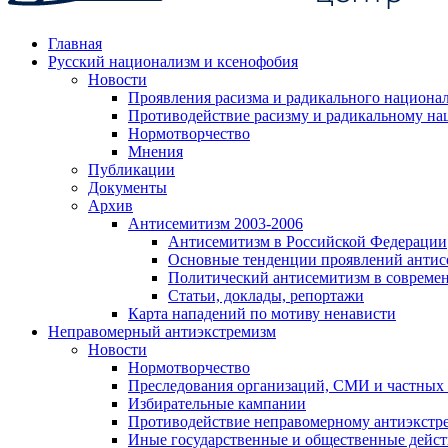
Главная
Русский национализм и ксенофобия
Новости
Проявления расизма и радикального национа
Противодействие расизму и радикальному на
Нормотворчество
Мнения
Публикации
Документы
Архив
Антисемитизм 2003-2006
Антисемитизм в Российской Федерации
Основные тенденции проявлений антис
Политический антисемитизм в совреме
Статьи, доклады, репортажи
Карта нападений по мотиву ненависти
Неправомерный антиэкстремизм
Новости
Нормотворчество
Преследования организаций, СМИ и частных
Избирательные кампании
Противодействие неправомерному антиэкстр
Иные государственные и общественные дейст