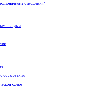
фессиональные отношения"
мыми кодами
ство
ве
го образования
льской сфере