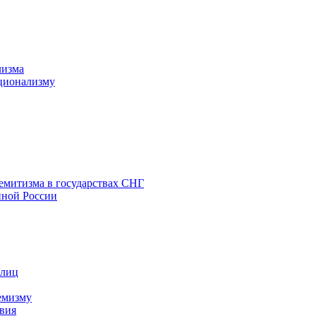
лизма
ционализму
емитизма в государствах СНГ
нной России
 лиц
емизму
вия