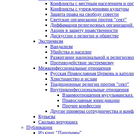
Конфликты с местным населением и ор
Конфликты с учреждениями культуры
Защита права на свободу совести
Светские организации против "сект"
Диффамация религиозных организаций
Акции в защиту нравственности
Дискуссии о религии и обществе
Экстремизм
Вандализм
Убийства и насилие
Разжигание национальной и религиозно
Противодействие экстремизму
Межконфессиональные отношения
Русская Православная Церковь и католи
Христианство и ислам
Традиционные религии против "сект"
Внутриконфессиональные отношения
Взаимоотношения мусульманских 
Православные юрисдикции
Прочие конфессии
Другие примеры сотрудничества и конф
Курьезы
Сколько верующих
Публикации
Из книг "Панорамы"