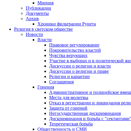
Мнения
Публикации
Документы
Архив
Хроники фильтрации Рунета
Религия в светском обществе
Новости
Власти
Правовое регулирование
Покровительство властей
Чувства верующих
Участие в выборах и в политической ж
Дискуссии о религии и власти
Дискуссии о религии и праве
Религии и карантин
Соглашения
Гонения
Административное и полицейское вмеш
Места для молитвы
Отказ в регистрации и ликвидация рел
Защита от гонений
Негосударственная дискриминация
Дискриминация и борьба с "сектантами
Теоретическая борьба
Общественность и СМИ