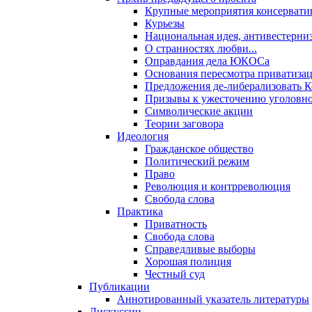
Крупные мероприятия консервати
Курьезы
Национальная идея, антивестерни
О странностях любви...
Оправдания дела ЮКОСа
Основания пересмотра приватиза
Предложения де-либерализовать 
Призывы к ужесточению уголовног
Символические акции
Теории заговора
Идеология
Гражданское общество
Политический режим
Право
Революция и контрреволюция
Свобода слова
Практика
Приватность
Свобода слова
Справедливые выборы
Хорошая полиция
Честный суд
Публикации
Аннотированный указатель литературы
Дискуссии