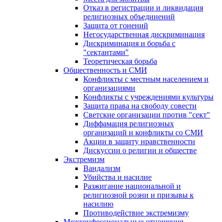
Отказ в регистрации и ликвидация
религиозных объединений
Защита от гонений
Негосударственная дискриминация
Дискриминация и борьба с
"сектантами"
Теоретическая борьба
Общественность и СМИ
Конфликты с местным населением и
организациями
Конфликты с учреждениями культуры
Защита права на свободу совести
Светские организации против "сект"
Диффамация религиозных
организаций и конфликты со СМИ
Акции в защиту нравственности
Дискуссии о религии и обществе
Экстремизм
Вандализм
Убийства и насилие
Разжигание национальной и
религиозной розни и призывы к
насилию
Противодействие экстремизму
Межконфессиональные отношения