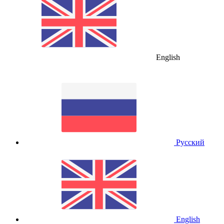
English
Русский
English