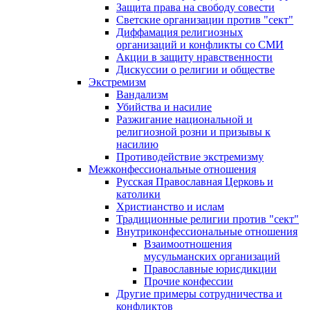
Защита права на свободу совести
Светские организации против "сект"
Диффамация религиозных
организаций и конфликты со СМИ
Акции в защиту нравственности
Дискуссии о религии и обществе
Экстремизм
Вандализм
Убийства и насилие
Разжигание национальной и
религиозной розни и призывы к
насилию
Противодействие экстремизму
Межконфессиональные отношения
Русская Православная Церковь и
католики
Христианство и ислам
Традиционные религии против "сект"
Внутриконфессиональные отношения
Взаимоотношения
мусульманских организаций
Православные юрисдикции
Прочие конфессии
Другие примеры сотрудничества и
конфликтов