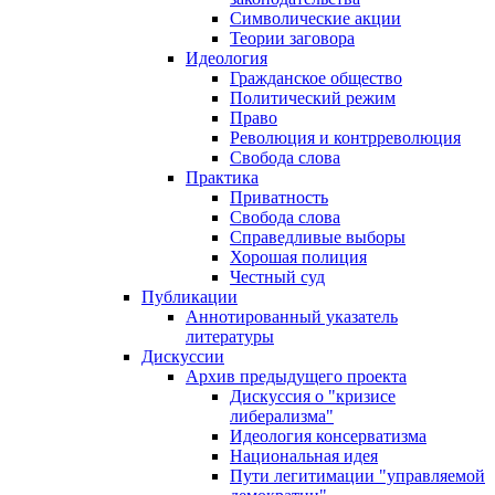
Символические акции
Теории заговора
Идеология
Гражданское общество
Политический режим
Право
Революция и контрреволюция
Свобода слова
Практика
Приватность
Свобода слова
Справедливые выборы
Хорошая полиция
Честный суд
Публикации
Аннотированный указатель
литературы
Дискуссии
Архив предыдущего проекта
Дискуссия о "кризисе
либерализма"
Идеология консерватизма
Национальная идея
Пути легитимации "управляемой