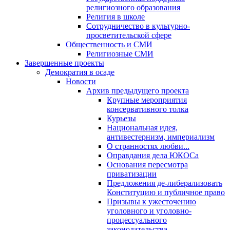
религиозного образования
Религия в школе
Сотрудничество в культурно-
просветительской сфере
Общественность и СМИ
Религиозные СМИ
Завершенные проекты
Демократия в осаде
Новости
Архив предыдущего проекта
Крупные мероприятия
консервативного толка
Курьезы
Национальная идея,
антивестернизм, империализм
О странностях любви...
Оправдания дела ЮКОСа
Основания пересмотра
приватизации
Предложения де-либерализовать
Конституцию и публичное право
Призывы к ужесточению
уголовного и уголовно-
процессуального
законодательства