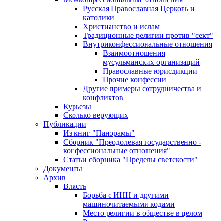
Русская Православная Церковь и
католики
Христианство и ислам
Традиционные религии против "сект"
Внутриконфессиональные отношения
Взаимоотношения
мусульманских организаций
Православные юрисдикции
Прочие конфессии
Другие примеры сотрудничества и
конфликтов
Курьезы
Сколько верующих
Публикации
Из книг "Панорамы"
Сборник "Преодолевая государственно -
конфессиональные отношения"
Статьи сборника "Пределы светскости"
Документы
Архив
Власть
Борьба с ИНН и другими
машиночитаемыми кодами
Место религии в обществе в целом