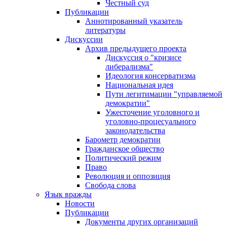
Честный суд
Публикации
Аннотированный указатель
литературы
Дискуссии
Архив предыдущего проекта
Дискуссия о "кризисе
либерализма"
Идеология консерватизма
Национальная идея
Пути легитимации "управляемой
демократии"
Ужесточение уголовного и
уголовно-процесуального
законодательства
Барометр демократии
Гражданское общество
Политический режим
Право
Революция и оппозиция
Свобода слова
Язык вражды
Новости
Публикации
Документы других организаций