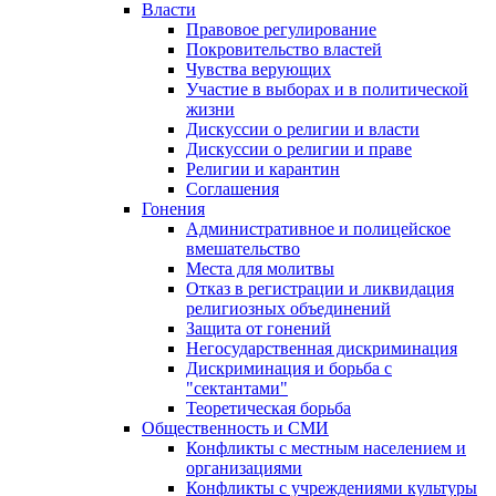
Власти
Правовое регулирование
Покровительство властей
Чувства верующих
Участие в выборах и в политической
жизни
Дискуссии о религии и власти
Дискуссии о религии и праве
Религии и карантин
Соглашения
Гонения
Административное и полицейское
вмешательство
Места для молитвы
Отказ в регистрации и ликвидация
религиозных объединений
Защита от гонений
Негосударственная дискриминация
Дискриминация и борьба с
"сектантами"
Теоретическая борьба
Общественность и СМИ
Конфликты с местным населением и
организациями
Конфликты с учреждениями культуры