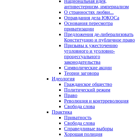
Национальная идея,
антивестернизм, империализм
О странностях любви...
Оправдания дела ЮКОСа
Основания пересмотра
приватизации
Предложения де-либерализовать
Конституцию и публичное право
Призывы к ужесточению
уголовного и уголовно-
процессуального
законодательства
Символические акции
Теории заговора
Идеология
Гражданское общество
Политический режим
Право
Революция и контрреволюция
Свобода слова
Практика
Приватность
Свобода слова
Справедливые выборы
Хорошая полиция