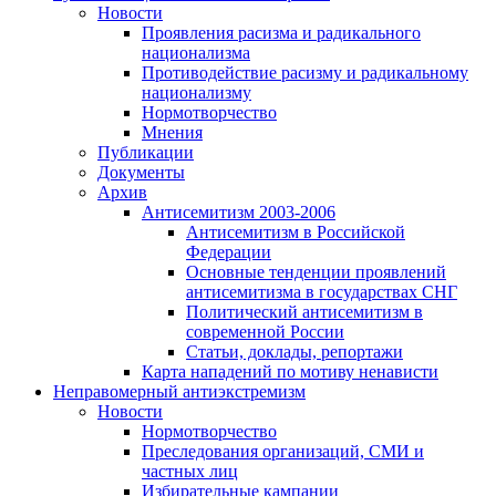
Новости
Проявления расизма и радикального
национализма
Противодействие расизму и радикальному
национализму
Нормотворчество
Мнения
Публикации
Документы
Архив
Антисемитизм 2003-2006
Антисемитизм в Российской
Федерации
Основные тенденции проявлений
антисемитизма в государствах СНГ
Политический антисемитизм в
современной России
Статьи, доклады, репортажи
Карта нападений по мотиву ненависти
Неправомерный антиэкстремизм
Новости
Нормотворчество
Преследования организаций, СМИ и
частных лиц
Избирательные кампании