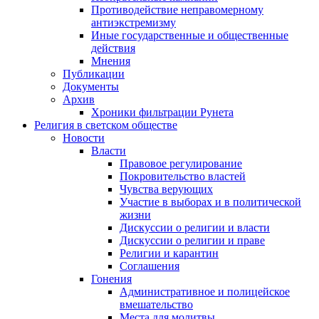
Противодействие неправомерному
антиэкстремизму
Иные государственные и общественные
действия
Мнения
Публикации
Документы
Архив
Хроники фильтрации Рунета
Религия в светском обществе
Новости
Власти
Правовое регулирование
Покровительство властей
Чувства верующих
Участие в выборах и в политической
жизни
Дискуссии о религии и власти
Дискуссии о религии и праве
Религии и карантин
Соглашения
Гонения
Административное и полицейское
вмешательство
Места для молитвы