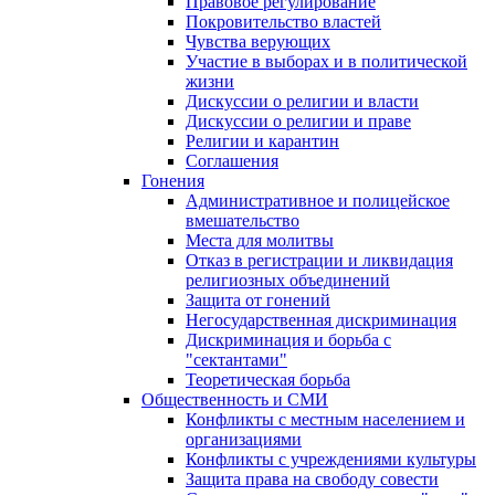
Правовое регулирование
Покровительство властей
Чувства верующих
Участие в выборах и в политической
жизни
Дискуссии о религии и власти
Дискуссии о религии и праве
Религии и карантин
Соглашения
Гонения
Административное и полицейское
вмешательство
Места для молитвы
Отказ в регистрации и ликвидация
религиозных объединений
Защита от гонений
Негосударственная дискриминация
Дискриминация и борьба с
"сектантами"
Теоретическая борьба
Общественность и СМИ
Конфликты с местным населением и
организациями
Конфликты с учреждениями культуры
Защита права на свободу совести