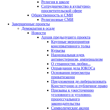
Религия в школе
Сотрудничество в культурно-
просветительской сфере
Общественность и СМИ
Религиозные СМИ
Завершенные проекты
Демократия в осаде
Новости
Архив предыдущего проекта
Крупные мероприятия
консервативного толка
Курьезы
Национальная идея,
антивестернизм, империализм
О странностях любви...
Оправдания дела ЮКОСа
Основания пересмотра
приватизации
Предложения де-либерализовать
Конституцию и публичное право
Призывы к ужесточению
уголовного и уголовно-
процессуального
законодательства
Символические акции