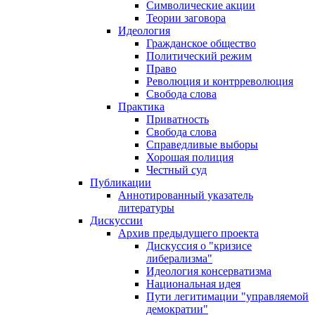
Символические акции
Теории заговора
Идеология
Гражданское общество
Политический режим
Право
Революция и контрреволюция
Свобода слова
Практика
Приватность
Свобода слова
Справедливые выборы
Хорошая полиция
Честный суд
Публикации
Аннотированный указатель
литературы
Дискуссии
Архив предыдущего проекта
Дискуссия о "кризисе
либерализма"
Идеология консерватизма
Национальная идея
Пути легитимации "управляемой
демократии"