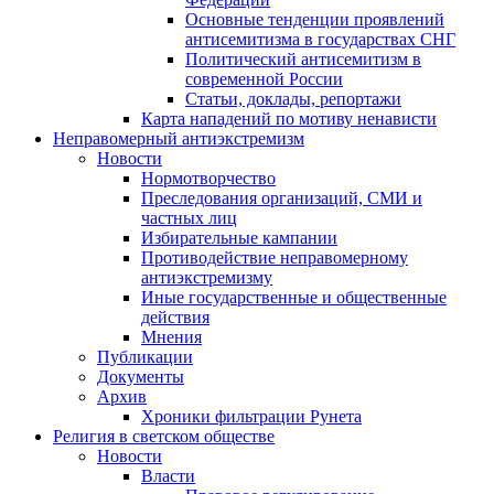
Основные тенденции проявлений
антисемитизма в государствах СНГ
Политический антисемитизм в
современной России
Статьи, доклады, репортажи
Карта нападений по мотиву ненависти
Неправомерный антиэкстремизм
Новости
Нормотворчество
Преследования организаций, СМИ и
частных лиц
Избирательные кампании
Противодействие неправомерному
антиэкстремизму
Иные государственные и общественные
действия
Мнения
Публикации
Документы
Архив
Хроники фильтрации Рунета
Религия в светском обществе
Новости
Власти