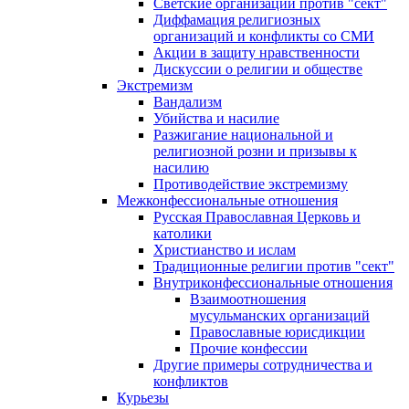
Светские организации против "сект"
Диффамация религиозных
организаций и конфликты со СМИ
Акции в защиту нравственности
Дискуссии о религии и обществе
Экстремизм
Вандализм
Убийства и насилие
Разжигание национальной и
религиозной розни и призывы к
насилию
Противодействие экстремизму
Межконфессиональные отношения
Русская Православная Церковь и
католики
Христианство и ислам
Традиционные религии против "сект"
Внутриконфессиональные отношения
Взаимоотношения
мусульманских организаций
Православные юрисдикции
Прочие конфессии
Другие примеры сотрудничества и
конфликтов
Курьезы