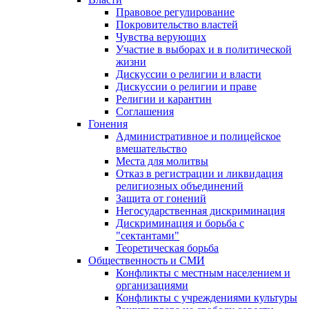
Правовое регулирование
Покровительство властей
Чувства верующих
Участие в выборах и в политической
жизни
Дискуссии о религии и власти
Дискуссии о религии и праве
Религии и карантин
Соглашения
Гонения
Административное и полицейское
вмешательство
Места для молитвы
Отказ в регистрации и ликвидация
религиозных объединений
Защита от гонений
Негосударственная дискриминация
Дискриминация и борьба с
"сектантами"
Теоретическая борьба
Общественность и СМИ
Конфликты с местным населением и
организациями
Конфликты с учреждениями культуры