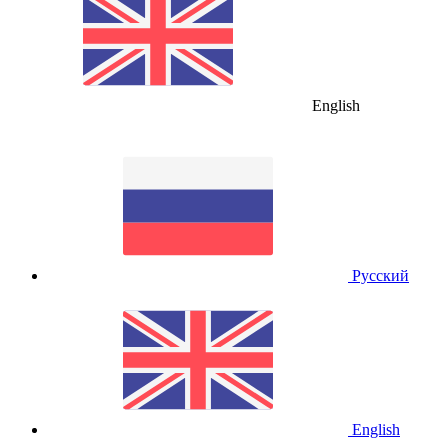
English
Русский
English