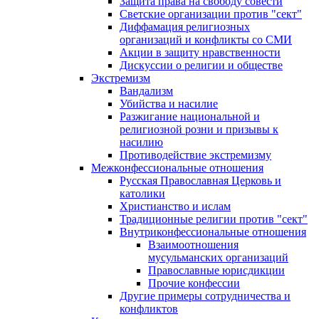
Защита права на свободу совести
Светские организации против "сект"
Диффамация религиозных
организаций и конфликты со СМИ
Акции в защиту нравственности
Дискуссии о религии и обществе
Экстремизм
Вандализм
Убийства и насилие
Разжигание национальной и
религиозной розни и призывы к
насилию
Противодействие экстремизму
Межконфессиональные отношения
Русская Православная Церковь и
католики
Христианство и ислам
Традиционные религии против "сект"
Внутриконфессиональные отношения
Взаимоотношения
мусульманских организаций
Православные юрисдикции
Прочие конфессии
Другие примеры сотрудничества и
конфликтов