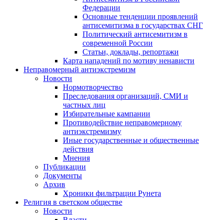
Федерации
Основные тенденции проявлений
антисемитизма в государствах СНГ
Политический антисемитизм в
современной России
Статьи, доклады, репортажи
Карта нападений по мотиву ненависти
Неправомерный антиэкстремизм
Новости
Нормотворчество
Преследования организаций, СМИ и
частных лиц
Избирательные кампании
Противодействие неправомерному
антиэкстремизму
Иные государственные и общественные
действия
Мнения
Публикации
Документы
Архив
Хроники фильтрации Рунета
Религия в светском обществе
Новости
Власти