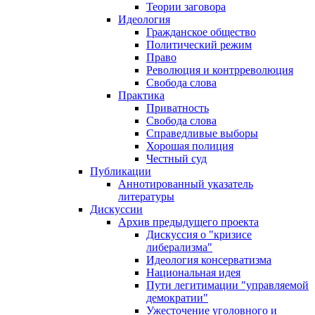
Теории заговора
Идеология
Гражданское общество
Политический режим
Право
Революция и контрреволюция
Свобода слова
Практика
Приватность
Свобода слова
Справедливые выборы
Хорошая полиция
Честный суд
Публикации
Аннотированный указатель
литературы
Дискуссии
Архив предыдущего проекта
Дискуссия о "кризисе
либерализма"
Идеология консерватизма
Национальная идея
Пути легитимации "управляемой
демократии"
Ужесточение уголовного и