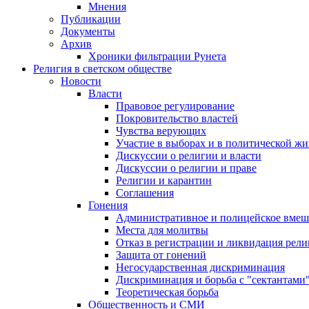
Мнения
Публикации
Документы
Архив
Хроники фильтрации Рунета
Религия в светском обществе
Новости
Власти
Правовое регулирование
Покровительство властей
Чувства верующих
Участие в выборах и в политической ж
Дискуссии о религии и власти
Дискуссии о религии и праве
Религии и карантин
Соглашения
Гонения
Административное и полицейское вмеш
Места для молитвы
Отказ в регистрации и ликвидация рел
Защита от гонений
Негосударственная дискриминация
Дискриминация и борьба с "сектантами
Теоретическая борьба
Общественность и СМИ