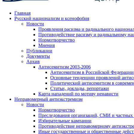
Главная
Русский национализм и ксенофобия
Новости
Проявления расизма и радикального национа
Противодействие расизму и радикальному на
Нормотворчество
Мнения
Публикации
Документы
Архив
Антисемитизм 2003-2006
Антисемитизм в Российской Федерации
Основные тенденции проявлений антис
Политический антисемитизм в совреме
Статьи, доклады, репортажи
Карта нападений по мотиву ненависти
Неправомерный антиэкстремизм
Новости
Нормотворчество
Преследования организаций, СМИ и частных
Избирательные кампании
Противодействие неправомерному антиэкстр
Иные государственные и общественные дейст