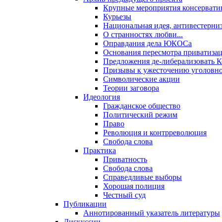
Крупные мероприятия консервати
Курьезы
Национальная идея, антивестерни
О странностях любви...
Оправдания дела ЮКОСа
Основания пересмотра приватиза
Предложения де-либерализовать 
Призывы к ужесточению уголовног
Символические акции
Теории заговора
Идеология
Гражданское общество
Политический режим
Право
Революция и контрреволюция
Свобода слова
Практика
Приватность
Свобода слова
Справедливые выборы
Хорошая полиция
Честный суд
Публикации
Аннотированный указатель литературы
Дискуссии