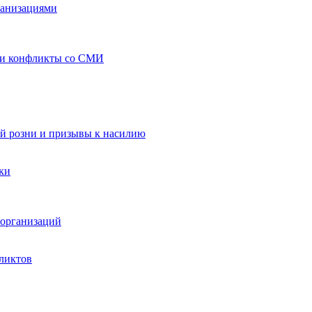
ганизациями
 и конфликты со СМИ
й розни и призывы к насилию
ки
организаций
ликтов