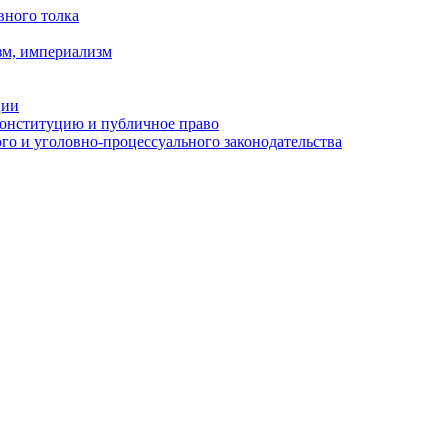
вного толка
зм, империализм
ции
Конституцию и публичное право
о и уголовно-процессуального законодательства