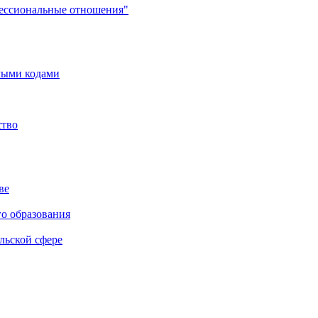
фессиональные отношения"
мыми кодами
ство
ве
го образования
льской сфере