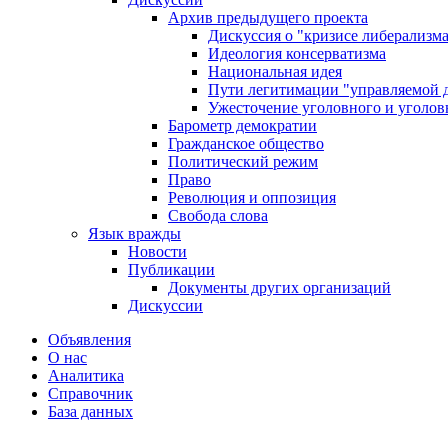
Архив предыдущего проекта
Дискуссия о "кризисе либерализм
Идеология консерватизма
Национальная идея
Пути легитимации "управляемой 
Ужесточение уголовного и уголов
Барометр демократии
Гражданское общество
Политический режим
Право
Революция и оппозиция
Свобода слова
Язык вражды
Новости
Публикации
Документы других организаций
Дискуссии
Объявления
О нас
Аналитика
Справочник
База данных