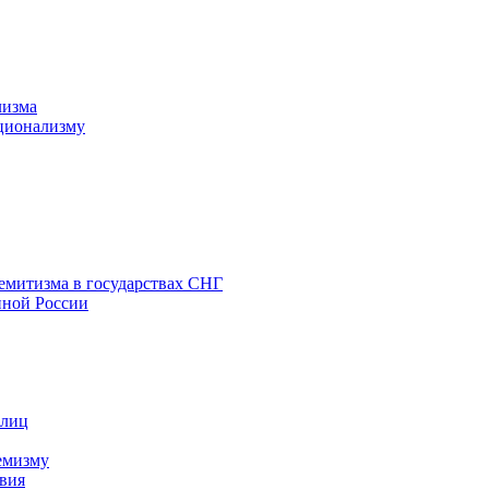
лизма
ционализму
емитизма в государствах СНГ
нной России
 лиц
емизму
вия