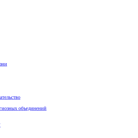
изни
ательство
игиозных объединений
"