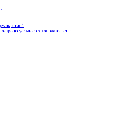
а"
демократии"
но-процесуального законодательства