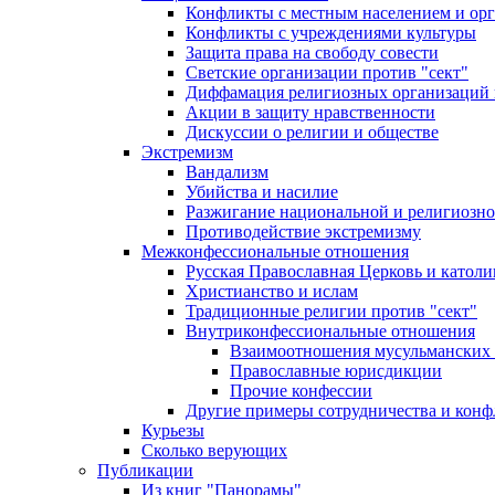
Конфликты с местным населением и ор
Конфликты с учреждениями культуры
Защита права на свободу совести
Светские организации против "сект"
Диффамация религиозных организаций
Акции в защиту нравственности
Дискуссии о религии и обществе
Экстремизм
Вандализм
Убийства и насилие
Разжигание национальной и религиозно
Противодействие экстремизму
Межконфессиональные отношения
Русская Православная Церковь и католи
Христианство и ислам
Традиционные религии против "сект"
Внутриконфессиональные отношения
Взаимоотношения мусульманских 
Православные юрисдикции
Прочие конфессии
Другие примеры сотрудничества и конф
Курьезы
Сколько верующих
Публикации
Из книг "Панорамы"