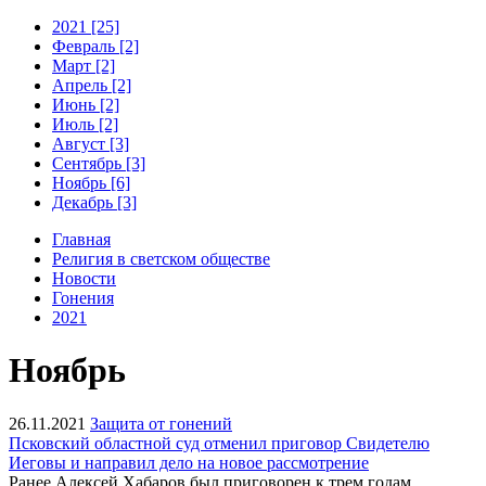
2021 [25]
Февраль [2]
Март [2]
Апрель [2]
Июнь [2]
Июль [2]
Август [3]
Сентябрь [3]
Ноябрь [6]
Декабрь [3]
Главная
Религия в светском обществе
Новости
Гонения
2021
Ноябрь
26.11.2021
Защита от гонений
Псковский областной суд отменил приговор Свидетелю
Иеговы и направил дело на новое рассмотрение
Ранее Алексей Хабаров был приговорен к трем годам