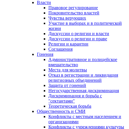
Власти
Правовое регулирование
Покровительство властей
Чувства верующих
Участие в выборах и в политической
жизни
Дискуссии о религии и власти
Дискуссии о религии и праве
Религии и карантин
Соглашения
Гонения
Административное и полицейское
вмешательство
Места для молитвы
Отказ в регистрации и ликвидация
религиозных объединений
Защита от гонений
Негосударственная дискриминация
Дискриминация и борьба с
"сектантами"
Теоретическая борьба
Общественность и СМИ
Конфликты с местным населением и
организациями
Конфликты с учреждениями культуры