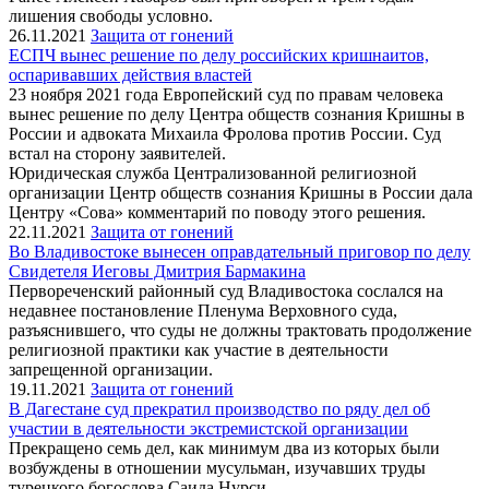
лишения свободы условно.
26.11.2021
Защита от гонений
ЕСПЧ вынес решение по делу российских кришнаитов,
оспаривавших действия властей
23 ноября 2021 года Европейский суд по правам человека
вынес решение по делу Центра обществ сознания Кришны в
России и адвоката Михаила Фролова против России. Суд
встал на сторону заявителей.
Юридическая служба Централизованной религиозной
организации Центр обществ сознания Кришны в России дала
Центру «Сова» комментарий по поводу этого решения.
22.11.2021
Защита от гонений
Во Владивостоке вынесен оправдательный приговор по делу
Свидетеля Иеговы Дмитрия Бармакина
Первореченский районный суд Владивостока сослался на
недавнее постановление Пленума Верховного суда,
разъяснившего, что суды не должны трактовать продолжение
религиозной практики как участие в деятельности
запрещенной организации.
19.11.2021
Защита от гонений
В Дагестане суд прекратил производство по ряду дел об
участии в деятельности экстремистской организации
Прекращено семь дел, как минимум два из которых были
возбуждены в отношении мусульман, изучавших труды
турецкого богослова Саида Нурси.