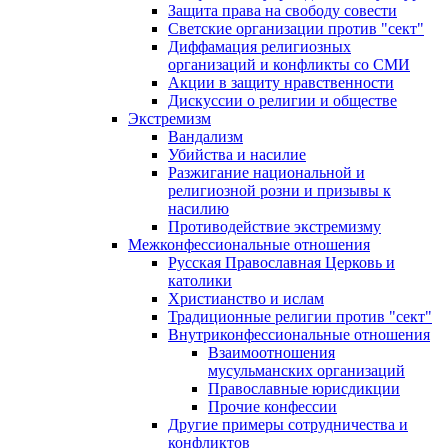
Защита права на свободу совести
Светские организации против "сект"
Диффамация религиозных
организаций и конфликты со СМИ
Акции в защиту нравственности
Дискуссии о религии и обществе
Экстремизм
Вандализм
Убийства и насилие
Разжигание национальной и
религиозной розни и призывы к
насилию
Противодействие экстремизму
Межконфессиональные отношения
Русская Православная Церковь и
католики
Христианство и ислам
Традиционные религии против "сект"
Внутриконфессиональные отношения
Взаимоотношения
мусульманских организаций
Православные юрисдикции
Прочие конфессии
Другие примеры сотрудничества и
конфликтов