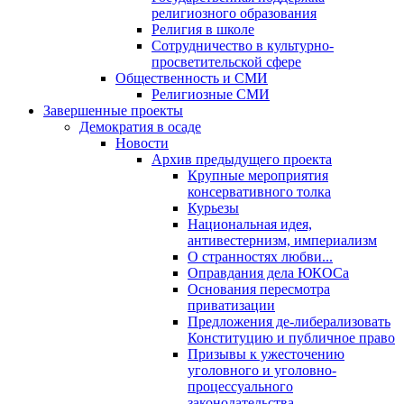
религиозного образования
Религия в школе
Сотрудничество в культурно-
просветительской сфере
Общественность и СМИ
Религиозные СМИ
Завершенные проекты
Демократия в осаде
Новости
Архив предыдущего проекта
Крупные мероприятия
консервативного толка
Курьезы
Национальная идея,
антивестернизм, империализм
О странностях любви...
Оправдания дела ЮКОСа
Основания пересмотра
приватизации
Предложения де-либерализовать
Конституцию и публичное право
Призывы к ужесточению
уголовного и уголовно-
процессуального
законодательства