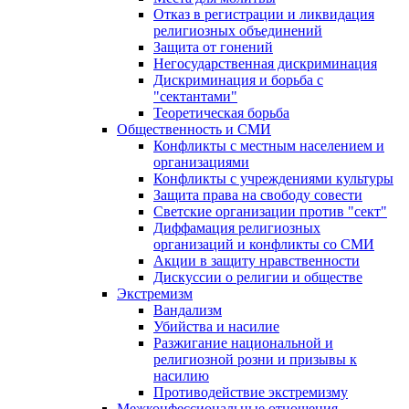
Отказ в регистрации и ликвидация
религиозных объединений
Защита от гонений
Негосударственная дискриминация
Дискриминация и борьба с
"сектантами"
Теоретическая борьба
Общественность и СМИ
Конфликты с местным населением и
организациями
Конфликты с учреждениями культуры
Защита права на свободу совести
Светские организации против "сект"
Диффамация религиозных
организаций и конфликты со СМИ
Акции в защиту нравственности
Дискуссии о религии и обществе
Экстремизм
Вандализм
Убийства и насилие
Разжигание национальной и
религиозной розни и призывы к
насилию
Противодействие экстремизму
Межконфессиональные отношения