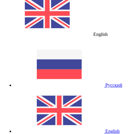
English
Русский
English