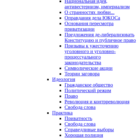
Национальная идея,
антивестернизм, империализм
О странностях любви...
Оправдания дела ЮКОСа
Основания пересмотра
приватизации
Предложения де-либерализовать
Конституцию и публичное право
Призывы к ужесточению
уголовного и уголовно-
процессуального
законодательства
Символические акции
Теории заговора
Идеология
Гражданское общество
Политический режим
Право
Революция и контрреволюция
Свобода слова
Практика
Приватность
Свобода слова
Справедливые выборы
Хорошая полиция