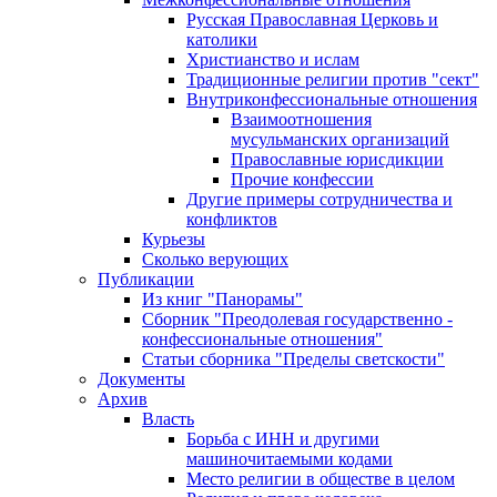
Русская Православная Церковь и
католики
Христианство и ислам
Традиционные религии против "сект"
Внутриконфессиональные отношения
Взаимоотношения
мусульманских организаций
Православные юрисдикции
Прочие конфессии
Другие примеры сотрудничества и
конфликтов
Курьезы
Сколько верующих
Публикации
Из книг "Панорамы"
Сборник "Преодолевая государственно -
конфессиональные отношения"
Статьи сборника "Пределы светскости"
Документы
Архив
Власть
Борьба с ИНН и другими
машиночитаемыми кодами
Место религии в обществе в целом