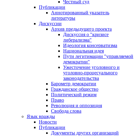
Честный суд
Публикации
Аннотированный указатель
литературы
Дискуссии
Архив предыдущего проекта
Дискуссия о "кризисе
либерализма"
Идеология консерватизма
Национальная идея
Пути легитимации "управляемой
демократии"
Ужесточение уголовного и
уголовно-процесуального
законодательства
Барометр демократии
Гражданское общество
Политический режим
Право
Революция и оппозиция
Свобода слова
Язык вражды
Новости
Публикации
Документы других организаций