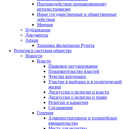
Противодействие неправомерному
антиэкстремизму
Иные государственные и общественные
действия
Мнения
Публикации
Документы
Архив
Хроники фильтрации Рунета
Религия в светском обществе
Новости
Власти
Правовое регулирование
Покровительство властей
Чувства верующих
Участие в выборах и в политической
жизни
Дискуссии о религии и власти
Дискуссии о религии и праве
Религии и карантин
Соглашения
Гонения
Административное и полицейское
вмешательство
Места для молитвы