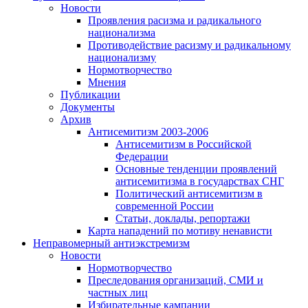
Новости
Проявления расизма и радикального
национализма
Противодействие расизму и радикальному
национализму
Нормотворчество
Мнения
Публикации
Документы
Архив
Антисемитизм 2003-2006
Антисемитизм в Российской
Федерации
Основные тенденции проявлений
антисемитизма в государствах СНГ
Политический антисемитизм в
современной России
Статьи, доклады, репортажи
Карта нападений по мотиву ненависти
Неправомерный антиэкстремизм
Новости
Нормотворчество
Преследования организаций, СМИ и
частных лиц
Избирательные кампании