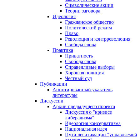
Символические акции
Теории заговора
Идеология
Гражданское общество
Политический режим
Право
Революция и контрреволюция
Свобода слова
Практика
Приватность
Свобода слова
Справедливые выборы
Хорошая полиция
Честный суд
Публикации
Аннотированный указатель
литературы
Дискуссии
Архив предыдущего проекта
Дискуссия о "кризисе
либерализма"
Идеология консерватизма
Национальная идея
Пути легитимации "управляемой