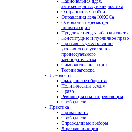
Национальная идея,
антивестернизм, империализм
О странностях любви...
Оправдания дела ЮКОСа
Основания пересмотра
приватизации
Предложения де-либерализовать
Конституцию и публичное право
Призывы к ужесточению
уголовного и уголовно-
процессуального
законодательства
Символические акции
Теории заговора
Идеология
Гражданское общество
Политический режим
Право
Революция и контрреволюция
Свобода слова
Практика
Приватность
Свобода слова
Справедливые выборы
Хорошая полиция