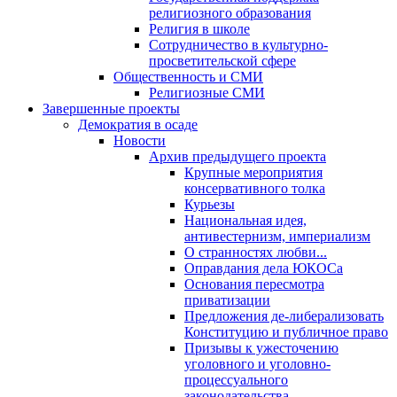
религиозного образования
Религия в школе
Сотрудничество в культурно-
просветительской сфере
Общественность и СМИ
Религиозные СМИ
Завершенные проекты
Демократия в осаде
Новости
Архив предыдущего проекта
Крупные мероприятия
консервативного толка
Курьезы
Национальная идея,
антивестернизм, империализм
О странностях любви...
Оправдания дела ЮКОСа
Основания пересмотра
приватизации
Предложения де-либерализовать
Конституцию и публичное право
Призывы к ужесточению
уголовного и уголовно-
процессуального
законодательства