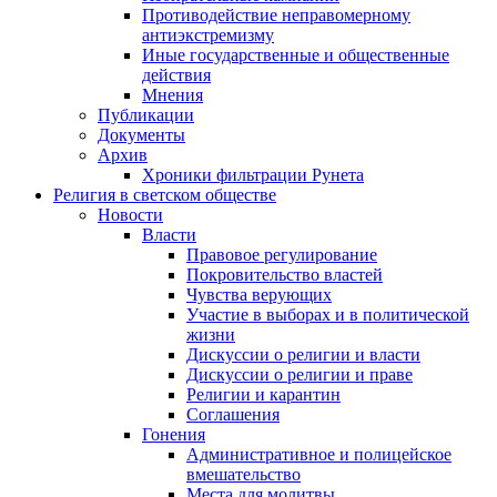
Противодействие неправомерному
антиэкстремизму
Иные государственные и общественные
действия
Мнения
Публикации
Документы
Архив
Хроники фильтрации Рунета
Религия в светском обществе
Новости
Власти
Правовое регулирование
Покровительство властей
Чувства верующих
Участие в выборах и в политической
жизни
Дискуссии о религии и власти
Дискуссии о религии и праве
Религии и карантин
Соглашения
Гонения
Административное и полицейское
вмешательство
Места для молитвы