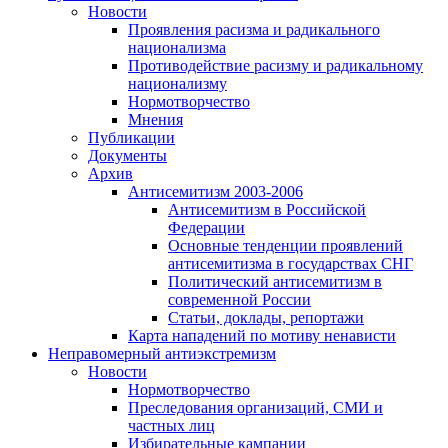
Новости
Проявления расизма и радикального
национализма
Противодействие расизму и радикальному
национализму
Нормотворчество
Мнения
Публикации
Документы
Архив
Антисемитизм 2003-2006
Антисемитизм в Российской
Федерации
Основные тенденции проявлений
антисемитизма в государствах СНГ
Политический антисемитизм в
современной России
Статьи, доклады, репортажи
Карта нападений по мотиву ненависти
Неправомерный антиэкстремизм
Новости
Нормотворчество
Преследования организаций, СМИ и
частных лиц
Избирательные кампании