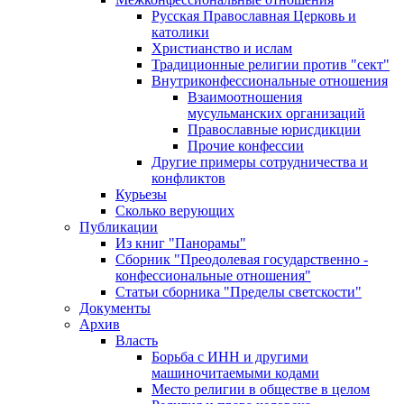
Русская Православная Церковь и
католики
Христианство и ислам
Традиционные религии против "сект"
Внутриконфессиональные отношения
Взаимоотношения
мусульманских организаций
Православные юрисдикции
Прочие конфессии
Другие примеры сотрудничества и
конфликтов
Курьезы
Сколько верующих
Публикации
Из книг "Панорамы"
Сборник "Преодолевая государственно -
конфессиональные отношения"
Статьи сборника "Пределы светскости"
Документы
Архив
Власть
Борьба с ИНН и другими
машиночитаемыми кодами
Место религии в обществе в целом