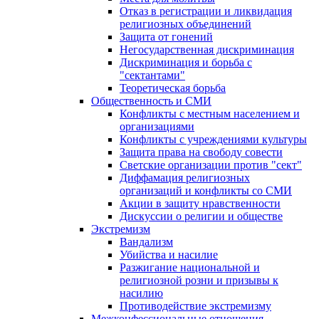
Отказ в регистрации и ликвидация
религиозных объединений
Защита от гонений
Негосударственная дискриминация
Дискриминация и борьба с
"сектантами"
Теоретическая борьба
Общественность и СМИ
Конфликты с местным населением и
организациями
Конфликты с учреждениями культуры
Защита права на свободу совести
Светские организации против "сект"
Диффамация религиозных
организаций и конфликты со СМИ
Акции в защиту нравственности
Дискуссии о религии и обществе
Экстремизм
Вандализм
Убийства и насилие
Разжигание национальной и
религиозной розни и призывы к
насилию
Противодействие экстремизму
Межконфессиональные отношения