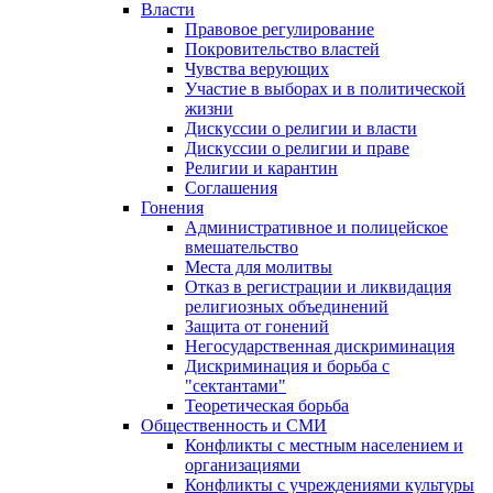
Власти
Правовое регулирование
Покровительство властей
Чувства верующих
Участие в выборах и в политической
жизни
Дискуссии о религии и власти
Дискуссии о религии и праве
Религии и карантин
Соглашения
Гонения
Административное и полицейское
вмешательство
Места для молитвы
Отказ в регистрации и ликвидация
религиозных объединений
Защита от гонений
Негосударственная дискриминация
Дискриминация и борьба с
"сектантами"
Теоретическая борьба
Общественность и СМИ
Конфликты с местным населением и
организациями
Конфликты с учреждениями культуры