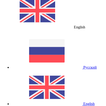
English
Русский
English