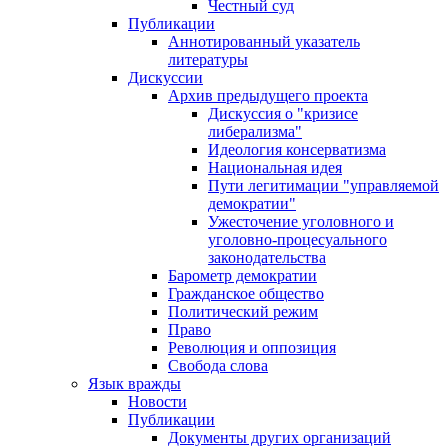
Честный суд
Публикации
Аннотированный указатель
литературы
Дискуссии
Архив предыдущего проекта
Дискуссия о "кризисе
либерализма"
Идеология консерватизма
Национальная идея
Пути легитимации "управляемой
демократии"
Ужесточение уголовного и
уголовно-процесуального
законодательства
Барометр демократии
Гражданское общество
Политический режим
Право
Революция и оппозиция
Свобода слова
Язык вражды
Новости
Публикации
Документы других организаций