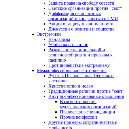
Защита права на свободу совести
Светские организации против "сект"
Диффамация религиозных
организаций и конфликты со СМИ
Акции в защиту нравственности
Дискуссии о религии и обществе
Экстремизм
Вандализм
Убийства и насилие
Разжигание национальной и
религиозной розни и призывы к
насилию
Противодействие экстремизму
Межконфессиональные отношения
Русская Православная Церковь и
католики
Христианство и ислам
Традиционные религии против "сект"
Внутриконфессиональные отношения
Взаимоотношения
мусульманских организаций
Православные юрисдикции
Прочие конфессии
Другие примеры сотрудничества и
конфликтов