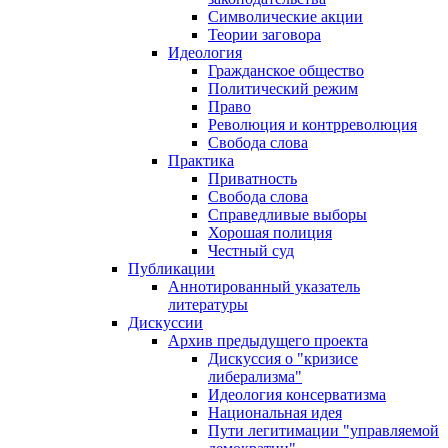
Символические акции
Теории заговора
Идеология
Гражданское общество
Политический режим
Право
Революция и контрреволюция
Свобода слова
Практика
Приватность
Свобода слова
Справедливые выборы
Хорошая полиция
Честный суд
Публикации
Аннотированный указатель
литературы
Дискуссии
Архив предыдущего проекта
Дискуссия о "кризисе
либерализма"
Идеология консерватизма
Национальная идея
Пути легитимации "управляемой