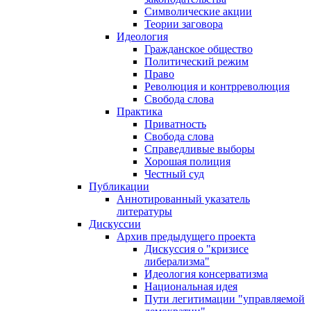
Символические акции
Теории заговора
Идеология
Гражданское общество
Политический режим
Право
Революция и контрреволюция
Свобода слова
Практика
Приватность
Свобода слова
Справедливые выборы
Хорошая полиция
Честный суд
Публикации
Аннотированный указатель
литературы
Дискуссии
Архив предыдущего проекта
Дискуссия о "кризисе
либерализма"
Идеология консерватизма
Национальная идея
Пути легитимации "управляемой