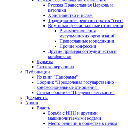
Русская Православная Церковь и
католики
Христианство и ислам
Традиционные религии против "сект"
Внутриконфессиональные отношения
Взаимоотношения
мусульманских организаций
Православные юрисдикции
Прочие конфессии
Другие примеры сотрудничества и
конфликтов
Курьезы
Сколько верующих
Публикации
Из книг "Панорамы"
Сборник "Преодолевая государственно -
конфессиональные отношения"
Статьи сборника "Пределы светскости"
Документы
Архив
Власть
Борьба с ИНН и другими
машиночитаемыми кодами
Место религии в обществе в целом