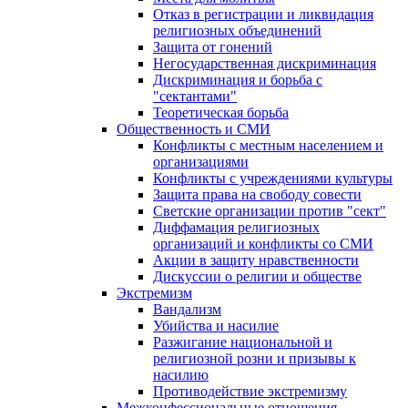
Отказ в регистрации и ликвидация
религиозных объединений
Защита от гонений
Негосударственная дискриминация
Дискриминация и борьба с
"сектантами"
Теоретическая борьба
Общественность и СМИ
Конфликты с местным населением и
организациями
Конфликты с учреждениями культуры
Защита права на свободу совести
Светские организации против "сект"
Диффамация религиозных
организаций и конфликты со СМИ
Акции в защиту нравственности
Дискуссии о религии и обществе
Экстремизм
Вандализм
Убийства и насилие
Разжигание национальной и
религиозной розни и призывы к
насилию
Противодействие экстремизму
Межконфессиональные отношения