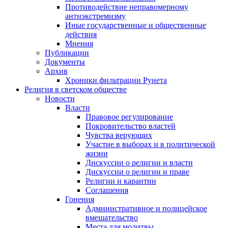
Противодействие неправомерному
антиэкстремизму
Иные государственные и общественные
действия
Мнения
Публикации
Документы
Архив
Хроники фильтрации Рунета
Религия в светском обществе
Новости
Власти
Правовое регулирование
Покровительство властей
Чувства верующих
Участие в выборах и в политической
жизни
Дискуссии о религии и власти
Дискуссии о религии и праве
Религии и карантин
Соглашения
Гонения
Административное и полицейское
вмешательство
Места для молитвы