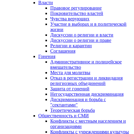
Власти
Правовое регулирование
Покровительство властей
Чувства верующих
Участие в выборах и в политической
жизни
Дискуссии о религии и власти
Дискуссии о религии и праве
Религии и карантин
Соглашения
Гонения
Административное и полицейское
вмешательство
Места для молитвы
Отказ в регистрации и ликвидация
религиозных объединений
Защита от гонений
Негосударственная дискриминация
Дискриминация и борьба с
"сектантами"
Теоретическая борьба
Общественность и СМИ
Конфликты с местным населением и
организациями
Конфликты с учреждениями культуры