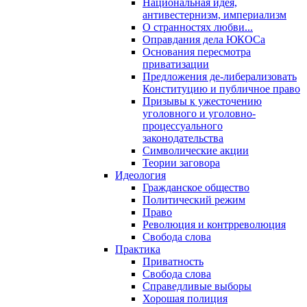
Национальная идея,
антивестернизм, империализм
О странностях любви...
Оправдания дела ЮКОСа
Основания пересмотра
приватизации
Предложения де-либерализовать
Конституцию и публичное право
Призывы к ужесточению
уголовного и уголовно-
процессуального
законодательства
Символические акции
Теории заговора
Идеология
Гражданское общество
Политический режим
Право
Революция и контрреволюция
Свобода слова
Практика
Приватность
Свобода слова
Справедливые выборы
Хорошая полиция