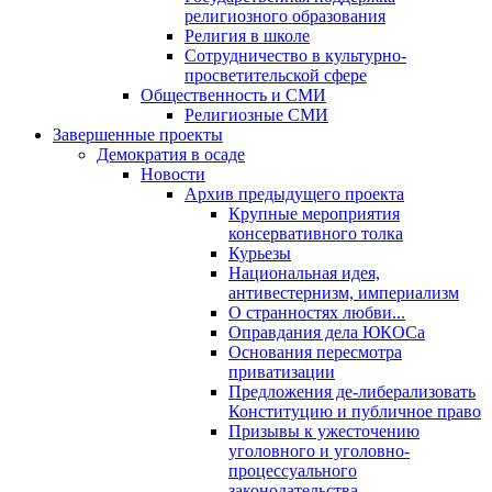
религиозного образования
Религия в школе
Сотрудничество в культурно-
просветительской сфере
Общественность и СМИ
Религиозные СМИ
Завершенные проекты
Демократия в осаде
Новости
Архив предыдущего проекта
Крупные мероприятия
консервативного толка
Курьезы
Национальная идея,
антивестернизм, империализм
О странностях любви...
Оправдания дела ЮКОСа
Основания пересмотра
приватизации
Предложения де-либерализовать
Конституцию и публичное право
Призывы к ужесточению
уголовного и уголовно-
процессуального
законодательства