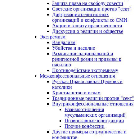
Защита права на свободу совести
Светские организации против "сект"
Диффамация религиозных
организаций и конфликты со СМИ
Акции в защиту нравственности
Дискуссии о религии и обществе
Экстремизм
Вандализм
Убийства и насилие
Разжигание национальной и
религиозной розни и призывы к
насилию
Противодействие экстремизму
Межконфессиональные отношения
Русская Православная Церковь и
католики
Христианство и ислам
Традиционные религии против "сект"
Внутриконфессиональные отношения
Взаимоотношения
мусульманских организаций
Православные юрисдикции
Прочие конфессии
Другие примеры сотрудничества и
конфликтов