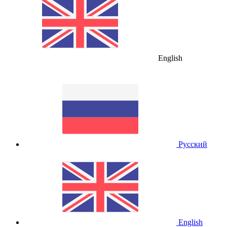
English
Русский
English