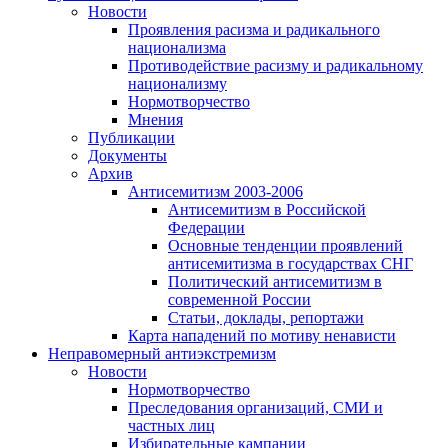
Новости
Проявления расизма и радикального
национализма
Противодействие расизму и радикальному
национализму
Нормотворчество
Мнения
Публикации
Документы
Архив
Антисемитизм 2003-2006
Антисемитизм в Российской
Федерации
Основные тенденции проявлений
антисемитизма в государствах СНГ
Политический антисемитизм в
современной России
Статьи, доклады, репортажи
Карта нападений по мотиву ненависти
Неправомерный антиэкстремизм
Новости
Нормотворчество
Преследования организаций, СМИ и
частных лиц
Избирательные кампании