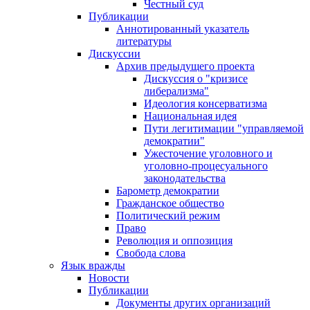
Честный суд
Публикации
Аннотированный указатель
литературы
Дискуссии
Архив предыдущего проекта
Дискуссия о "кризисе
либерализма"
Идеология консерватизма
Национальная идея
Пути легитимации "управляемой
демократии"
Ужесточение уголовного и
уголовно-процесуального
законодательства
Барометр демократии
Гражданское общество
Политический режим
Право
Революция и оппозиция
Свобода слова
Язык вражды
Новости
Публикации
Документы других организаций