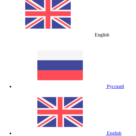
English
Русский
English