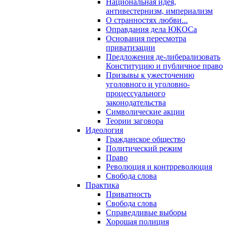
Национальная идея,
антивестернизм, империализм
О странностях любви...
Оправдания дела ЮКОСа
Основания пересмотра
приватизации
Предложения де-либерализовать
Конституцию и публичное право
Призывы к ужесточению
уголовного и уголовно-
процессуального
законодательства
Символические акции
Теории заговора
Идеология
Гражданское общество
Политический режим
Право
Революция и контрреволюция
Свобода слова
Практика
Приватность
Свобода слова
Справедливые выборы
Хорошая полиция