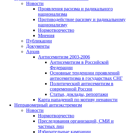
Новости
Проявления расизма и радикального
национализма
Противодействие расизму и радикальному
национализму
Нормотворчество
Мнения
Публикации
Документы
Архив
Антисемитизм 2003-2006
Антисемитизм в Российской
Федерации
Основные тенденции проявлений
антисемитизма в государствах СНГ
Политический антисемитизм в
современной России
Статьи, доклады, репортажи
Карта нападений по мотиву ненависти
Неправомерный антиэкстремизм
Новости
Нормотворчество
Преследования организаций, СМИ и
частных лиц
Избирательные кампании