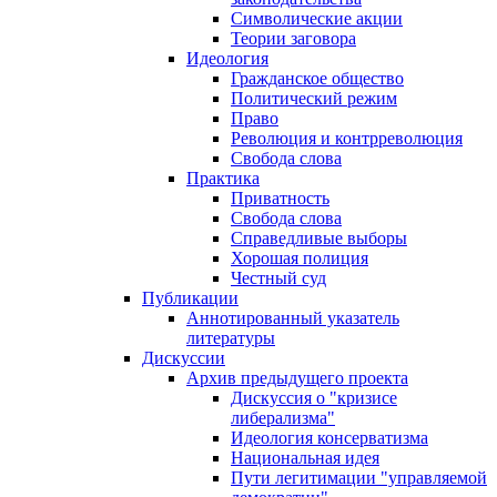
Символические акции
Теории заговора
Идеология
Гражданское общество
Политический режим
Право
Революция и контрреволюция
Свобода слова
Практика
Приватность
Свобода слова
Справедливые выборы
Хорошая полиция
Честный суд
Публикации
Аннотированный указатель
литературы
Дискуссии
Архив предыдущего проекта
Дискуссия о "кризисе
либерализма"
Идеология консерватизма
Национальная идея
Пути легитимации "управляемой