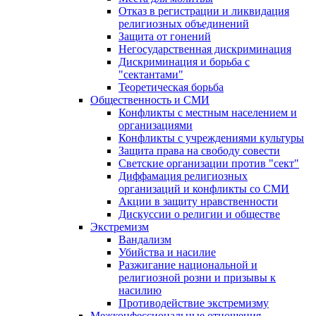
Отказ в регистрации и ликвидация
религиозных объединений
Защита от гонений
Негосударственная дискриминация
Дискриминация и борьба с
"сектантами"
Теоретическая борьба
Общественность и СМИ
Конфликты с местным населением и
организациями
Конфликты с учреждениями культуры
Защита права на свободу совести
Светские организации против "сект"
Диффамация религиозных
организаций и конфликты со СМИ
Акции в защиту нравственности
Дискуссии о религии и обществе
Экстремизм
Вандализм
Убийства и насилие
Разжигание национальной и
религиозной розни и призывы к
насилию
Противодействие экстремизму
Межконфессиональные отношения