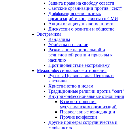
Защита права на свободу совести
Светские организации против "сект"
Диффамация религиозных
организаций и конфликты со СМИ
Акции в защиту нравственности
Дискуссии о религии и обществе
Экстремизм
Вандализм
Убийства и насилие
Разжигание национальной и
религиозной розни и призывы к
насилию
Противодействие экстремизму
Межконфессиональные отношения
Русская Православная Церковь и
католики
Христианство и ислам
Традиционные религии против "сект"
Внутриконфессиональные отношения
Взаимоотношения
мусульманских организаций
Православные юрисдикции
Прочие конфессии
Другие примеры сотрудничества и
конфликтов