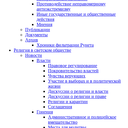
Противодействие неправомерному
антиэкстремизму
Иные государственные и общественные
действия
Мнения
Публикации
Документы
Архив
Хроники фильтрации Рунета
Религия в светском обществе
Новости
Власти
Правовое регулирование
Покровительство властей
Чувства верующих
Участие в выборах и в политической
жизни
Дискуссии о религии и власти
Дискуссии о религии и праве
Религии и карантин
Соглашения
Гонения
Административное и полицейское
вмешательство
Места для молитвы