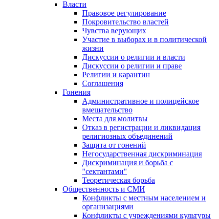
Власти
Правовое регулирование
Покровительство властей
Чувства верующих
Участие в выборах и в политической
жизни
Дискуссии о религии и власти
Дискуссии о религии и праве
Религии и карантин
Соглашения
Гонения
Административное и полицейское
вмешательство
Места для молитвы
Отказ в регистрации и ликвидация
религиозных объединений
Защита от гонений
Негосударственная дискриминация
Дискриминация и борьба с
"сектантами"
Теоретическая борьба
Общественность и СМИ
Конфликты с местным населением и
организациями
Конфликты с учреждениями культуры