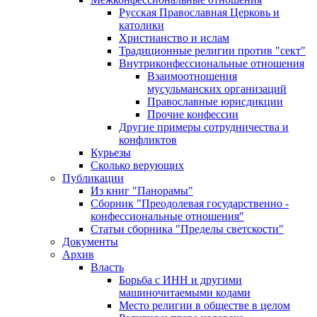
Русская Православная Церковь и
католики
Христианство и ислам
Традиционные религии против "сект"
Внутриконфессиональные отношения
Взаимоотношения
мусульманских организаций
Православные юрисдикции
Прочие конфессии
Другие примеры сотрудничества и
конфликтов
Курьезы
Сколько верующих
Публикации
Из книг "Панорамы"
Сборник "Преодолевая государственно -
конфессиональные отношения"
Статьи сборника "Пределы светскости"
Документы
Архив
Власть
Борьба с ИНН и другими
машиночитаемыми кодами
Место религии в обществе в целом