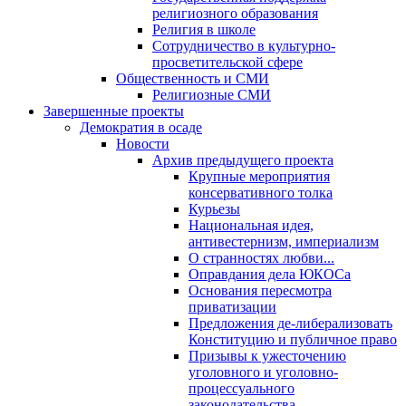
религиозного образования
Религия в школе
Сотрудничество в культурно-
просветительской сфере
Общественность и СМИ
Религиозные СМИ
Завершенные проекты
Демократия в осаде
Новости
Архив предыдущего проекта
Крупные мероприятия
консервативного толка
Курьезы
Национальная идея,
антивестернизм, империализм
О странностях любви...
Оправдания дела ЮКОСа
Основания пересмотра
приватизации
Предложения де-либерализовать
Конституцию и публичное право
Призывы к ужесточению
уголовного и уголовно-
процессуального
законодательства