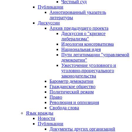
Честный суд
Публикации
Аннотированный указатель
литературы
Дискуссии
Архив предыдущего проекта
Дискуссия о "кризисе
либерализма"
Идеология консерватизма
Национальная идея
Пути легитимации "управляемой
демократии"
Ужесточение уголовного и
уголовно-процесуального
законодательства
Барометр демократии
Гражданское общество
Политический режим
Право
Революция и оппозиция
Свобода слова
Язык вражды
Новости
Публикации
Документы других организаций