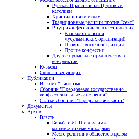
Русская Православная Церковь и
католики
Христианство и ислам
Традиционные религии против "сект"
Внутриконфессиональные отношения
Взаимоотношения
мусульманских организаций
Православные юрисдикции
Прочие конфессии
Другие примеры сотрудничества и
конфликтов
Курьезы
Сколько верующих
Публикации
Из книг "Панорамы"
Сборник "Преодолевая государственно -
конфессиональные отношения"
Статьи сборника "Пределы светскости"
Документы
Архив
Власть
Борьба с ИНН и другими
машиночитаемыми кодами
Место религии в обществе в целом