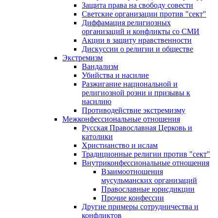
Защита права на свободу совести
Светские организации против "сект"
Диффамация религиозных
организаций и конфликты со СМИ
Акции в защиту нравственности
Дискуссии о религии и обществе
Экстремизм
Вандализм
Убийства и насилие
Разжигание национальной и
религиозной розни и призывы к
насилию
Противодействие экстремизму
Межконфессиональные отношения
Русская Православная Церковь и
католики
Христианство и ислам
Традиционные религии против "сект"
Внутриконфессиональные отношения
Взаимоотношения
мусульманских организаций
Православные юрисдикции
Прочие конфессии
Другие примеры сотрудничества и
конфликтов