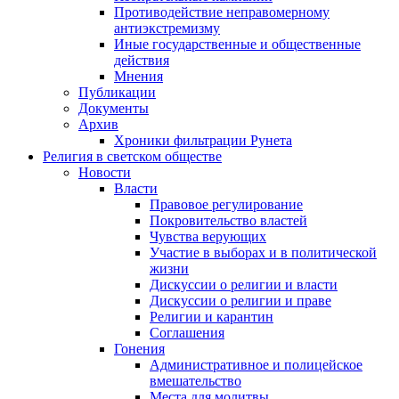
Противодействие неправомерному
антиэкстремизму
Иные государственные и общественные
действия
Мнения
Публикации
Документы
Архив
Хроники фильтрации Рунета
Религия в светском обществе
Новости
Власти
Правовое регулирование
Покровительство властей
Чувства верующих
Участие в выборах и в политической
жизни
Дискуссии о религии и власти
Дискуссии о религии и праве
Религии и карантин
Соглашения
Гонения
Административное и полицейское
вмешательство
Места для молитвы