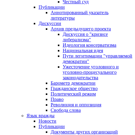
Честный суд
Публикации
Аннотированный указатель
литературы
Дискуссии
Архив предыдущего проекта
Дискуссия о "кризисе
либерализма"
Идеология консерватизма
Национальная идея
Пути легитимации "управляемой
демократии"
Ужесточение уголовного и
уголовно-процесуального
законодательства
Барометр демократии
Гражданское общество
Политический режим
Право
Революция и оппозиция
Свобода слова
Язык вражды
Новости
Публикации
Документы других организаций