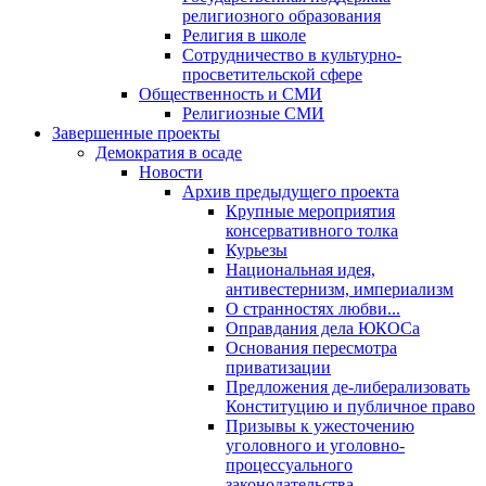
религиозного образования
Религия в школе
Сотрудничество в культурно-
просветительской сфере
Общественность и СМИ
Религиозные СМИ
Завершенные проекты
Демократия в осаде
Новости
Архив предыдущего проекта
Крупные мероприятия
консервативного толка
Курьезы
Национальная идея,
антивестернизм, империализм
О странностях любви...
Оправдания дела ЮКОСа
Основания пересмотра
приватизации
Предложения де-либерализовать
Конституцию и публичное право
Призывы к ужесточению
уголовного и уголовно-
процессуального
законодательства