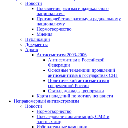
Новости
Проявления расизма и радикального
национализма
Противодействие расизму и радикальному
национализму
Нормотворчество
Мнения
Публикации
Документы
Архив
Антисемитизм 2003-2006
Антисемитизм в Российской
Федерации
Основные тенденции проявлений
антисемитизма в государствах СНГ
Политический антисемитизм в
современной России
Статьи, доклады, репортажи
Карта нападений по мотиву ненависти
Неправомерный антиэкстремизм
Новости
Нормотворчество
Преследования организаций, СМИ и
частных лиц
Избирательные кампании