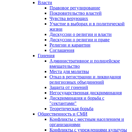
Власти
Правовое регулирование
Покровительство властей
Чувства верующих
Участие в выборах и в политической
жизни
Дискуссии о религии и власти
Дискуссии о религии и праве
Религии и карантин
Соглашения
Гонения
Административное и полицейское
вмешательство
Места для молитвы
Отказ в регистрации и ликвидация
религиозных объединений
Защита от гонений
Негосударственная дискриминация
Дискриминация и борьба с
"сектантами"
Теоретическая борьба
Общественность и СМИ
Конфликты с местным населением и
организациями
Конфликты с учреждениями культуры