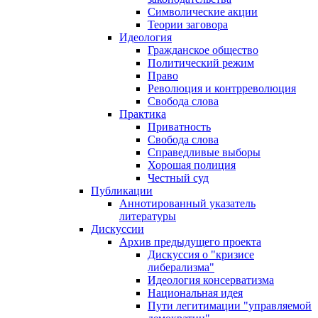
Символические акции
Теории заговора
Идеология
Гражданское общество
Политический режим
Право
Революция и контрреволюция
Свобода слова
Практика
Приватность
Свобода слова
Справедливые выборы
Хорошая полиция
Честный суд
Публикации
Аннотированный указатель
литературы
Дискуссии
Архив предыдущего проекта
Дискуссия о "кризисе
либерализма"
Идеология консерватизма
Национальная идея
Пути легитимации "управляемой