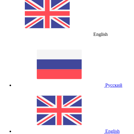
English
Русский
English