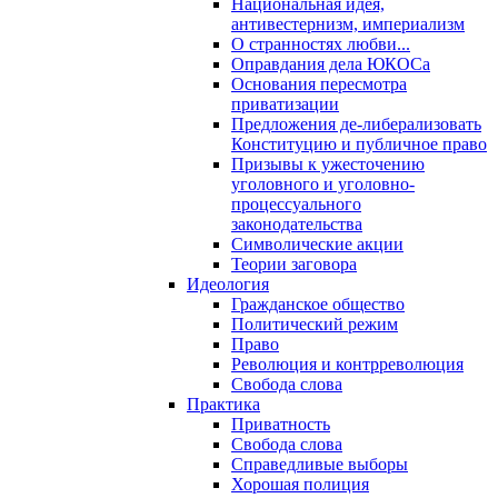
Национальная идея,
антивестернизм, империализм
О странностях любви...
Оправдания дела ЮКОСа
Основания пересмотра
приватизации
Предложения де-либерализовать
Конституцию и публичное право
Призывы к ужесточению
уголовного и уголовно-
процессуального
законодательства
Символические акции
Теории заговора
Идеология
Гражданское общество
Политический режим
Право
Революция и контрреволюция
Свобода слова
Практика
Приватность
Свобода слова
Справедливые выборы
Хорошая полиция