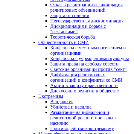
Отказ в регистрации и ликвидация
религиозных объединений
Защита от гонений
Негосударственная дискриминация
Дискриминация и борьба с
"сектантами"
Теоретическая борьба
Общественность и СМИ
Конфликты с местным населением и
организациями
Конфликты с учреждениями культуры
Защита права на свободу совести
Светские организации против "сект"
Диффамация религиозных
организаций и конфликты со СМИ
Акции в защиту нравственности
Дискуссии о религии и обществе
Экстремизм
Вандализм
Убийства и насилие
Разжигание национальной и
религиозной розни и призывы к
насилию
Противодействие экстремизму
Межконфессиональные отношения