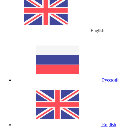
English
Русский
English