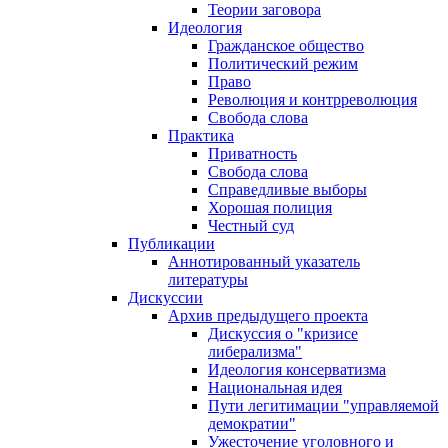
Теории заговора
Идеология
Гражданское общество
Политический режим
Право
Революция и контрреволюция
Свобода слова
Практика
Приватность
Свобода слова
Справедливые выборы
Хорошая полиция
Честный суд
Публикации
Аннотированный указатель
литературы
Дискуссии
Архив предыдущего проекта
Дискуссия о "кризисе
либерализма"
Идеология консерватизма
Национальная идея
Пути легитимации "управляемой
демократии"
Ужесточение уголовного и