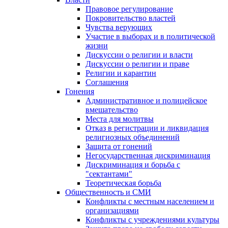
Правовое регулирование
Покровительство властей
Чувства верующих
Участие в выборах и в политической
жизни
Дискуссии о религии и власти
Дискуссии о религии и праве
Религии и карантин
Соглашения
Гонения
Административное и полицейское
вмешательство
Места для молитвы
Отказ в регистрации и ликвидация
религиозных объединений
Защита от гонений
Негосударственная дискриминация
Дискриминация и борьба с
"сектантами"
Теоретическая борьба
Общественность и СМИ
Конфликты с местным населением и
организациями
Конфликты с учреждениями культуры