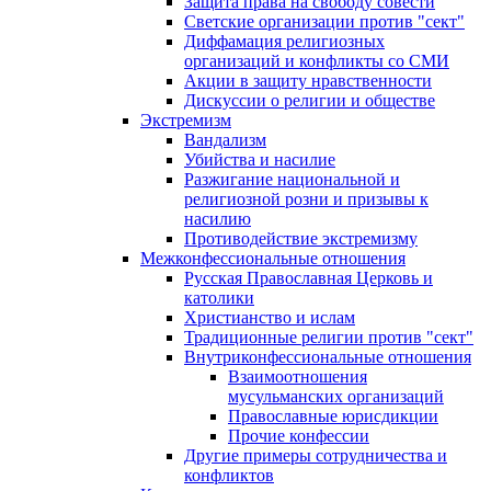
Защита права на свободу совести
Светские организации против "сект"
Диффамация религиозных
организаций и конфликты со СМИ
Акции в защиту нравственности
Дискуссии о религии и обществе
Экстремизм
Вандализм
Убийства и насилие
Разжигание национальной и
религиозной розни и призывы к
насилию
Противодействие экстремизму
Межконфессиональные отношения
Русская Православная Церковь и
католики
Христианство и ислам
Традиционные религии против "сект"
Внутриконфессиональные отношения
Взаимоотношения
мусульманских организаций
Православные юрисдикции
Прочие конфессии
Другие примеры сотрудничества и
конфликтов