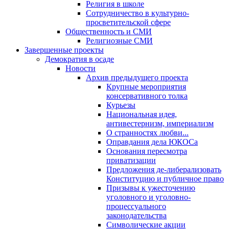
Религия в школе
Сотрудничество в культурно-
просветительской сфере
Общественность и СМИ
Религиозные СМИ
Завершенные проекты
Демократия в осаде
Новости
Архив предыдущего проекта
Крупные мероприятия
консервативного толка
Курьезы
Национальная идея,
антивестернизм, империализм
О странностях любви...
Оправдания дела ЮКОСа
Основания пересмотра
приватизации
Предложения де-либерализовать
Конституцию и публичное право
Призывы к ужесточению
уголовного и уголовно-
процессуального
законодательства
Символические акции