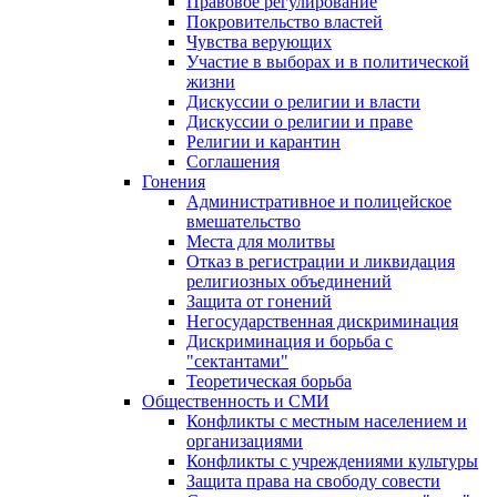
Правовое регулирование
Покровительство властей
Чувства верующих
Участие в выборах и в политической
жизни
Дискуссии о религии и власти
Дискуссии о религии и праве
Религии и карантин
Соглашения
Гонения
Административное и полицейское
вмешательство
Места для молитвы
Отказ в регистрации и ликвидация
религиозных объединений
Защита от гонений
Негосударственная дискриминация
Дискриминация и борьба с
"сектантами"
Теоретическая борьба
Общественность и СМИ
Конфликты с местным населением и
организациями
Конфликты с учреждениями культуры
Защита права на свободу совести