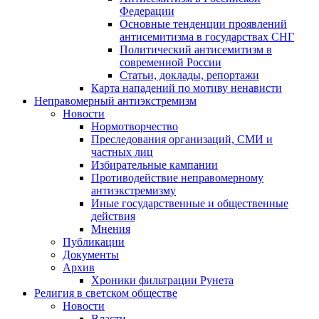
Федерации
Основные тенденции проявлений
антисемитизма в государствах СНГ
Политический антисемитизм в
современной России
Статьи, доклады, репортажи
Карта нападений по мотиву ненависти
Неправомерный антиэкстремизм
Новости
Нормотворчество
Преследования организаций, СМИ и
частных лиц
Избирательные кампании
Противодействие неправомерному
антиэкстремизму
Иные государственные и общественные
действия
Мнения
Публикации
Документы
Архив
Хроники фильтрации Рунета
Религия в светском обществе
Новости
Власти