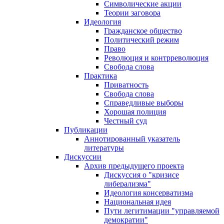
Символические акции
Теории заговора
Идеология
Гражданское общество
Политический режим
Право
Революция и контрреволюция
Свобода слова
Практика
Приватность
Свобода слова
Справедливые выборы
Хорошая полиция
Честный суд
Публикации
Аннотированный указатель
литературы
Дискуссии
Архив предыдущего проекта
Дискуссия о "кризисе
либерализма"
Идеология консерватизма
Национальная идея
Пути легитимации "управляемой
демократии"