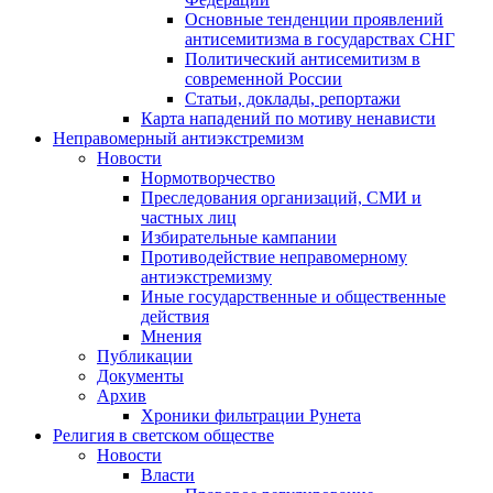
Основные тенденции проявлений
антисемитизма в государствах СНГ
Политический антисемитизм в
современной России
Статьи, доклады, репортажи
Карта нападений по мотиву ненависти
Неправомерный антиэкстремизм
Новости
Нормотворчество
Преследования организаций, СМИ и
частных лиц
Избирательные кампании
Противодействие неправомерному
антиэкстремизму
Иные государственные и общественные
действия
Мнения
Публикации
Документы
Архив
Хроники фильтрации Рунета
Религия в светском обществе
Новости
Власти