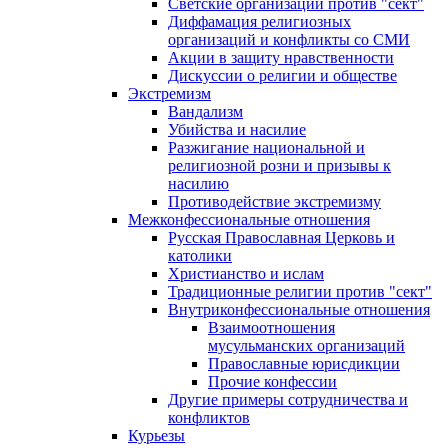
Светские организации против "сект"
Диффамация религиозных
организаций и конфликты со СМИ
Акции в защиту нравственности
Дискуссии о религии и обществе
Экстремизм
Вандализм
Убийства и насилие
Разжигание национальной и
религиозной розни и призывы к
насилию
Противодействие экстремизму
Межконфессиональные отношения
Русская Православная Церковь и
католики
Христианство и ислам
Традиционные религии против "сект"
Внутриконфессиональные отношения
Взаимоотношения
мусульманских организаций
Православные юрисдикции
Прочие конфессии
Другие примеры сотрудничества и
конфликтов
Курьезы