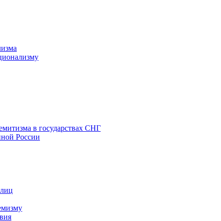
лизма
ционализму
емитизма в государствах СНГ
нной России
 лиц
емизму
вия