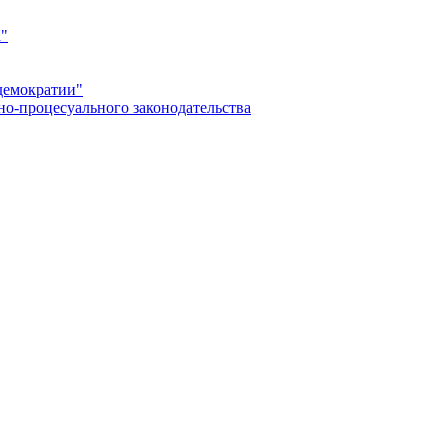
а"
демократии"
но-процесуального законодательства