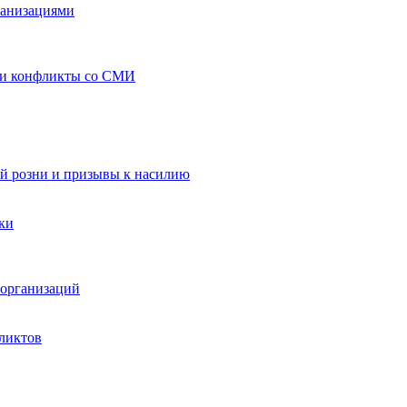
ганизациями
 и конфликты со СМИ
й розни и призывы к насилию
ки
организаций
ликтов