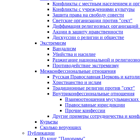
Конфликты с местным населением и ор
Конфликты с учреждениями культуры
Защита права на свободу совести
Светские организации против "сект"
Диффамация религиозных организаций
Акции в защиту нравственности
Дискуссии о религии и обществе
Экстремизм
Вандализм
Убийства и насилие
Разжигание национальной и религиозно
Противодействие экстремизму
Межконфессиональные отношения
Русская Православная Церковь и католи
Христианство и ислам
Традиционные религии против "сект"
Внутриконфессиональные отношения
Взаимоотношения мусульманских 
Православные юрисдикции
Прочие конфессии
Другие примеры сотрудничества и конф
Курьезы
Сколько верующих
Публикации
Из книг "Панорамы"