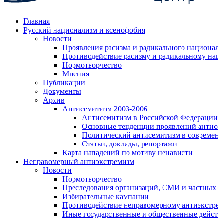
Главная
Русский национализм и ксенофобия
Новости
Проявления расизма и радикального национа
Противодействие расизму и радикальному на
Нормотворчество
Мнения
Публикации
Документы
Архив
Антисемитизм 2003-2006
Антисемитизм в Российской Федерации
Основные тенденции проявлений антис
Политический антисемитизм в совреме
Статьи, доклады, репортажи
Карта нападений по мотиву ненависти
Неправомерный антиэкстремизм
Новости
Нормотворчество
Преследования организаций, СМИ и частных
Избирательные кампании
Противодействие неправомерному антиэкстр
Иные государственные и общественные дейст