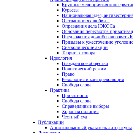
Крупные мероприятия консервати
Курьезы
Национальная идея, антивестерни
О странностях любви...
Оправдания дела ЮКОСа
Основания пересмотра приватиза
Предложения де-либерализовать 
Призывы к ужесточению уголовног
Символические акции
Теории заговора
Идеология
Гражданское общество
Политический режим
Право
Революция и контрреволюция
Свобода слова
Практика
Приватность
Свобода слова
Справедливые выборы
Хорошая полиция
Честный суд
Публикации
Аннотированный указатель литературы
Дискуссии