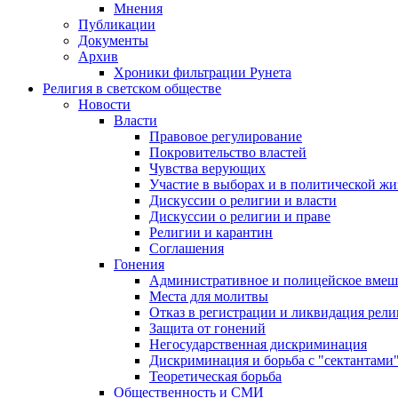
Мнения
Публикации
Документы
Архив
Хроники фильтрации Рунета
Религия в светском обществе
Новости
Власти
Правовое регулирование
Покровительство властей
Чувства верующих
Участие в выборах и в политической ж
Дискуссии о религии и власти
Дискуссии о религии и праве
Религии и карантин
Соглашения
Гонения
Административное и полицейское вмеш
Места для молитвы
Отказ в регистрации и ликвидация рел
Защита от гонений
Негосударственная дискриминация
Дискриминация и борьба с "сектантами
Теоретическая борьба
Общественность и СМИ