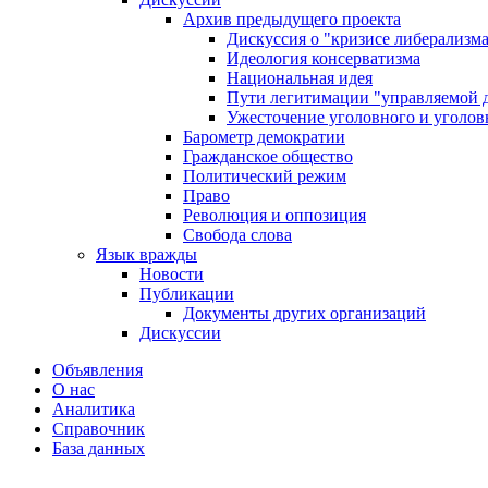
Архив предыдущего проекта
Дискуссия о "кризисе либерализм
Идеология консерватизма
Национальная идея
Пути легитимации "управляемой 
Ужесточение уголовного и уголов
Барометр демократии
Гражданское общество
Политический режим
Право
Революция и оппозиция
Свобода слова
Язык вражды
Новости
Публикации
Документы других организаций
Дискуссии
Объявления
О нас
Аналитика
Справочник
База данных