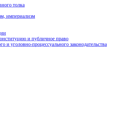
вного толка
зм, империализм
ции
Конституцию и публичное право
о и уголовно-процессуального законодательства