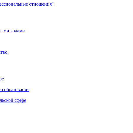
фессиональные отношения"
мыми кодами
ство
ве
го образования
льской сфере