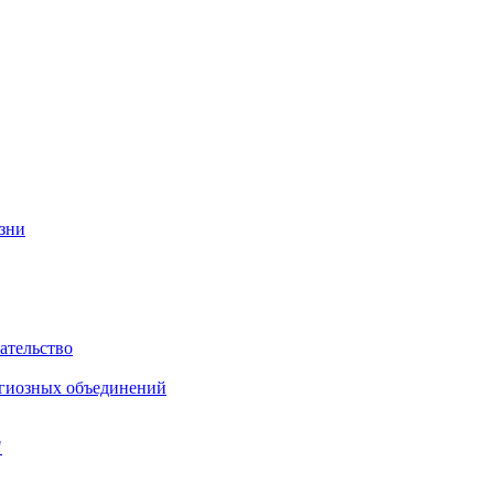
изни
ательство
игиозных объединений
"