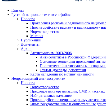
Главная
Русский национализм и ксенофобия
Новости
Проявления расизма и радикального национа
Противодействие расизму и радикальному на
Нормотворчество
Мнения
Публикации
Документы
Архив
Антисемитизм 2003-2006
Антисемитизм в Российской Федерации
Основные тенденции проявлений антис
Политический антисемитизм в совреме
Статьи, доклады, репортажи
Карта нападений по мотиву ненависти
Неправомерный антиэкстремизм
Новости
Нормотворчество
Преследования организаций, СМИ и частных
Избирательные кампании
Противодействие неправомерному антиэкстр
Иные государственные и общественные дейст