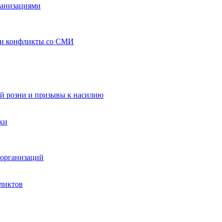
ганизациями
 и конфликты со СМИ
й розни и призывы к насилию
ки
организаций
ликтов