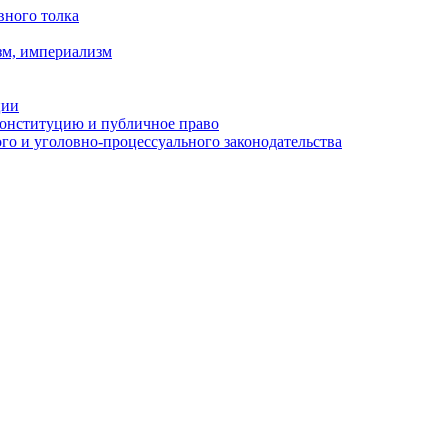
вного толка
зм, империализм
ции
Конституцию и публичное право
о и уголовно-процессуального законодательства