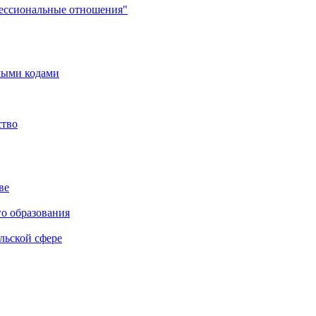
фессиональные отношения"
мыми кодами
ство
ве
го образования
льской сфере