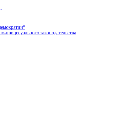
а"
демократии"
но-процесуального законодательства