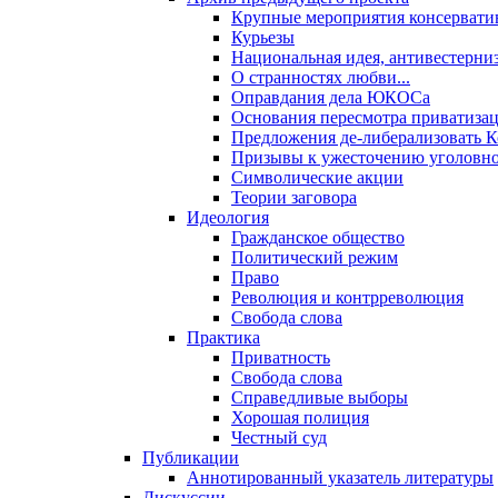
Крупные мероприятия консервати
Курьезы
Национальная идея, антивестерни
О странностях любви...
Оправдания дела ЮКОСа
Основания пересмотра приватиза
Предложения де-либерализовать 
Призывы к ужесточению уголовног
Символические акции
Теории заговора
Идеология
Гражданское общество
Политический режим
Право
Революция и контрреволюция
Свобода слова
Практика
Приватность
Свобода слова
Справедливые выборы
Хорошая полиция
Честный суд
Публикации
Аннотированный указатель литературы
Дискуссии