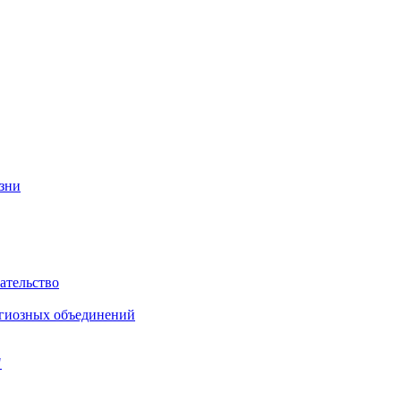
изни
ательство
игиозных объединений
"