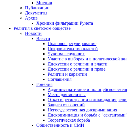
Мнения
Публикации
Документы
Архив
Хроники фильтрации Рунета
Религия в светском обществе
Новости
Власти
Правовое регулирование
Покровительство властей
Чувства верующих
Участие в выборах и в политической ж
Дискуссии о религии и власти
Дискуссии о религии и праве
Религии и карантин
Соглашения
Гонения
Административное и полицейское вмеш
Места для молитвы
Отказ в регистрации и ликвидация рел
Защита от гонений
Негосударственная дискриминация
Дискриминация и борьба с "сектантами
Теоретическая борьба
Общественность и СМИ