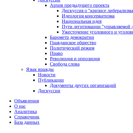
Архив предыдущего проекта
Дискуссия о "кризисе либерализм
Идеология консерватизма
Национальная идея
Пути легитимации "управляемой 
Ужесточение уголовного и уголов
Барометр демократии
Гражданское общество
Политический режим
Право
Революция и оппозиция
Свобода слова
Язык вражды
Новости
Публикации
Документы других организаций
Дискуссии
Объявления
О нас
Аналитика
Справочник
База данных