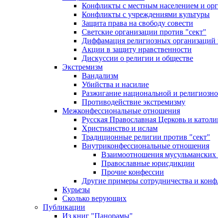
Конфликты с местным населением и ор
Конфликты с учреждениями культуры
Защита права на свободу совести
Светские организации против "сект"
Диффамация религиозных организаций
Акции в защиту нравственности
Дискуссии о религии и обществе
Экстремизм
Вандализм
Убийства и насилие
Разжигание национальной и религиозно
Противодействие экстремизму
Межконфессиональные отношения
Русская Православная Церковь и католи
Христианство и ислам
Традиционные религии против "сект"
Внутриконфессиональные отношения
Взаимоотношения мусульманских 
Православные юрисдикции
Прочие конфессии
Другие примеры сотрудничества и конф
Курьезы
Сколько верующих
Публикации
Из книг "Панорамы"