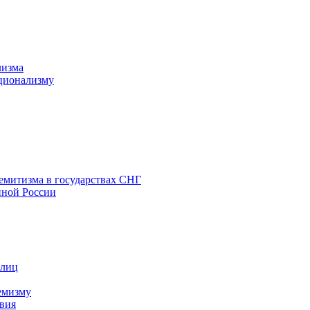
лизма
ционализму
емитизма в государствах СНГ
нной России
 лиц
емизму
вия