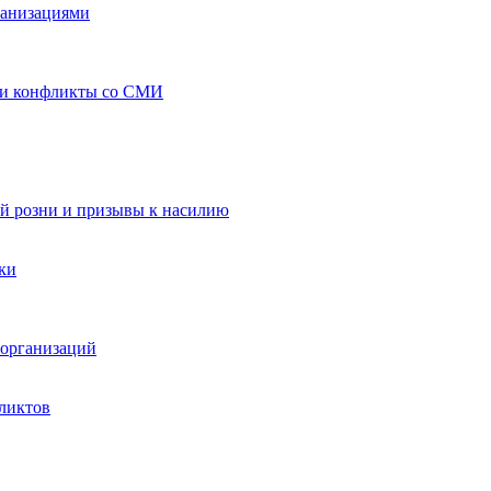
ганизациями
 и конфликты со СМИ
й розни и призывы к насилию
ки
организаций
ликтов