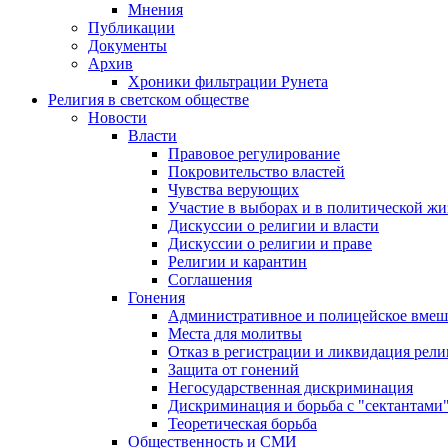
Мнения
Публикации
Документы
Архив
Хроники фильтрации Рунета
Религия в светском обществе
Новости
Власти
Правовое регулирование
Покровительство властей
Чувства верующих
Участие в выборах и в политической ж
Дискуссии о религии и власти
Дискуссии о религии и праве
Религии и карантин
Соглашения
Гонения
Административное и полицейское вмеш
Места для молитвы
Отказ в регистрации и ликвидация рел
Защита от гонений
Негосударственная дискриминация
Дискриминация и борьба с "сектантами
Теоретическая борьба
Общественность и СМИ