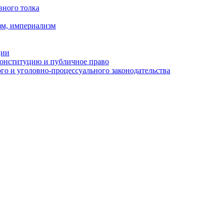
вного толка
зм, империализм
ции
Конституцию и публичное право
о и уголовно-процессуального законодательства