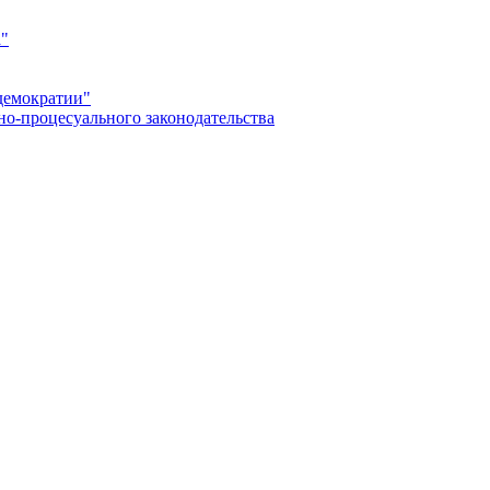
а"
демократии"
но-процесуального законодательства