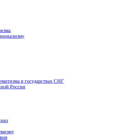
лизма
ционализму
емитизма в государствах СНГ
нной России
 лиц
емизму
вия