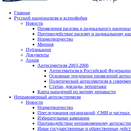
Главная
Русский национализм и ксенофобия
Новости
Проявления расизма и радикального национа
Противодействие расизму и радикальному на
Нормотворчество
Мнения
Публикации
Документы
Архив
Антисемитизм 2003-2006
Антисемитизм в Российской Федерации
Основные тенденции проявлений антис
Политический антисемитизм в совреме
Статьи, доклады, репортажи
Карта нападений по мотиву ненависти
Неправомерный антиэкстремизм
Новости
Нормотворчество
Преследования организаций, СМИ и частных
Избирательные кампании
Противодействие неправомерному антиэкстр
Иные государственные и общественные дейст