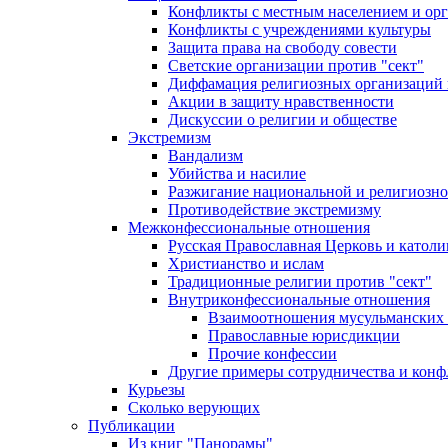
Конфликты с местным населением и ор
Конфликты с учреждениями культуры
Защита права на свободу совести
Светские организации против "сект"
Диффамация религиозных организаций
Акции в защиту нравственности
Дискуссии о религии и обществе
Экстремизм
Вандализм
Убийства и насилие
Разжигание национальной и религиозно
Противодействие экстремизму
Межконфессиональные отношения
Русская Православная Церковь и католи
Христианство и ислам
Традиционные религии против "сект"
Внутриконфессиональные отношения
Взаимоотношения мусульманских 
Православные юрисдикции
Прочие конфессии
Другие примеры сотрудничества и конф
Курьезы
Сколько верующих
Публикации
Из книг "Панорамы"