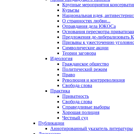
Крупные мероприятия консервати
Курьезы
Национальная идея, антивестерни
О странностях любви...
Оправдания дела ЮКОСа
Основания пересмотра приватиза
Предложения де-либерализовать 
Призывы к ужесточению уголовног
Символические акции
Теории заговора
Идеология
Гражданское общество
Политический режим
Право
Революция и контрреволюция
Свобода слова
Практика
Приватность
Свобода слова
Справедливые выборы
Хорошая полиция
Честный суд
Публикации
Аннотированный указатель литературы
Дискуссии