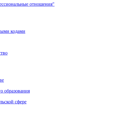
фессиональные отношения"
мыми кодами
ство
ве
го образования
льской сфере