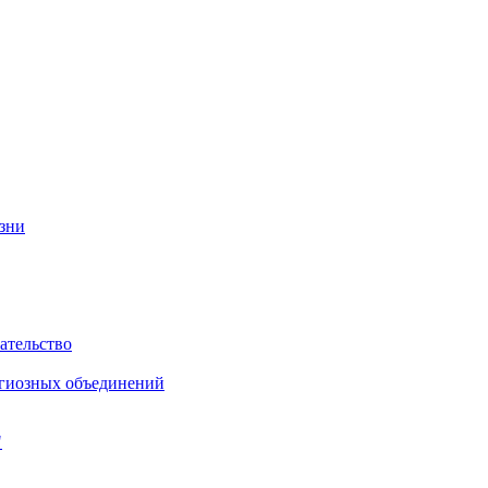
изни
ательство
игиозных объединений
"