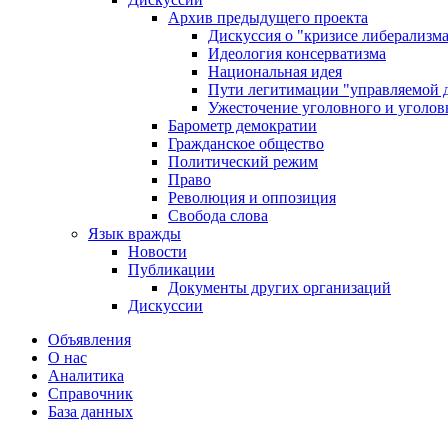
Архив предыдущего проекта
Дискуссия о "кризисе либерализм
Идеология консерватизма
Национальная идея
Пути легитимации "управляемой 
Ужесточение уголовного и уголов
Барометр демократии
Гражданское общество
Политический режим
Право
Революция и оппозиция
Свобода слова
Язык вражды
Новости
Публикации
Документы других организаций
Дискуссии
Объявления
О нас
Аналитика
Справочник
База данных