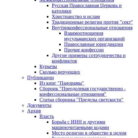
Русская Православная Церковь и
католики
Христианство и ислам
Традиционные религии против "сект"
Внутриконфессиональные отношения
Взаимоотношения
мусульманских организаций
Православные юрисдикции
Прочие конфессии
Другие примеры сотрудничества и
конфликтов
Курьезы
Сколько верующих
Публикации
Из книг "Панорамы"
Сборник "Преодолевая государственно -
конфессиональные отношения"
Статьи сборника "Пределы светскости"
Документы
Архив
Власть
Борьба с ИНН и другими
машиночитаемыми кодами
Место религии в обществе в целом