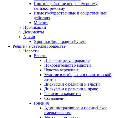
Противодействие неправомерному
антиэкстремизму
Иные государственные и общественные
действия
Мнения
Публикации
Документы
Архив
Хроники фильтрации Рунета
Религия в светском обществе
Новости
Власти
Правовое регулирование
Покровительство властей
Чувства верующих
Участие в выборах и в политической
жизни
Дискуссии о религии и власти
Дискуссии о религии и праве
Религии и карантин
Соглашения
Гонения
Административное и полицейское
вмешательство
Места для молитвы