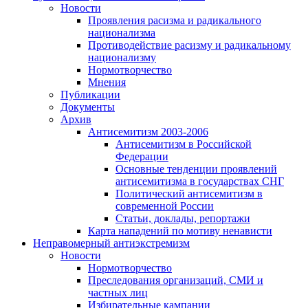
Новости
Проявления расизма и радикального
национализма
Противодействие расизму и радикальному
национализму
Нормотворчество
Мнения
Публикации
Документы
Архив
Антисемитизм 2003-2006
Антисемитизм в Российской
Федерации
Основные тенденции проявлений
антисемитизма в государствах СНГ
Политический антисемитизм в
современной России
Статьи, доклады, репортажи
Карта нападений по мотиву ненависти
Неправомерный антиэкстремизм
Новости
Нормотворчество
Преследования организаций, СМИ и
частных лиц
Избирательные кампании