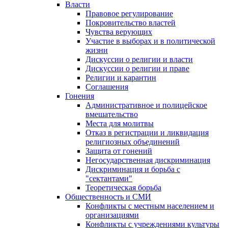
Власти
Правовое регулирование
Покровительство властей
Чувства верующих
Участие в выборах и в политической
жизни
Дискуссии о религии и власти
Дискуссии о религии и праве
Религии и карантин
Соглашения
Гонения
Административное и полицейское
вмешательство
Места для молитвы
Отказ в регистрации и ликвидация
религиозных объединений
Защита от гонений
Негосударственная дискриминация
Дискриминация и борьба с
"сектантами"
Теоретическая борьба
Общественность и СМИ
Конфликты с местным населением и
организациями
Конфликты с учреждениями культуры