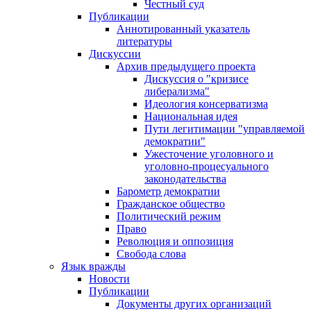
Честный суд
Публикации
Аннотированный указатель
литературы
Дискуссии
Архив предыдущего проекта
Дискуссия о "кризисе
либерализма"
Идеология консерватизма
Национальная идея
Пути легитимации "управляемой
демократии"
Ужесточение уголовного и
уголовно-процесуального
законодательства
Барометр демократии
Гражданское общество
Политический режим
Право
Революция и оппозиция
Свобода слова
Язык вражды
Новости
Публикации
Документы других организаций