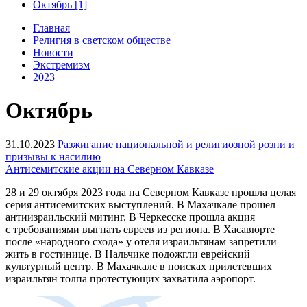
Октябрь [1]
Главная
Религия в светском обществе
Новости
Экстремизм
2023
Октябрь
31.10.2023
Разжигание национальной и религиозной розни и
призывы к насилию
Антисемитские акции на Северном Кавказе
28 и 29 октября 2023 года на Северном Кавказе прошла целая
серия антисемитских выступлений. В Махачкале прошел
антиизраильский митинг. В Черкесске прошла акция
с требованиями выгнать евреев из региона. В Хасавюрте
после «народного схода» у отеля израильтянам запретили
жить в гостинице. В Нальчике подожгли еврейский
культурный центр. В Махачкале в поисках прилетевших
израильтян толпа протестующих захватила аэропорт.