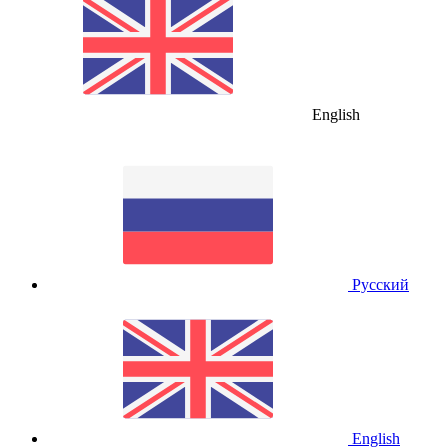
English
Русский
English