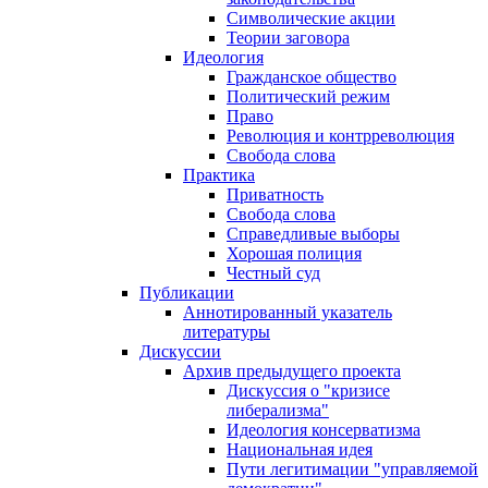
Символические акции
Теории заговора
Идеология
Гражданское общество
Политический режим
Право
Революция и контрреволюция
Свобода слова
Практика
Приватность
Свобода слова
Справедливые выборы
Хорошая полиция
Честный суд
Публикации
Аннотированный указатель
литературы
Дискуссии
Архив предыдущего проекта
Дискуссия о "кризисе
либерализма"
Идеология консерватизма
Национальная идея
Пути легитимации "управляемой