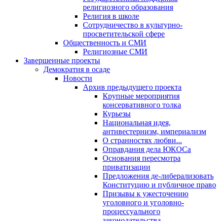
религиозного образования
Религия в школе
Сотрудничество в культурно-
просветительской сфере
Общественность и СМИ
Религиозные СМИ
Завершенные проекты
Демократия в осаде
Новости
Архив предыдущего проекта
Крупные мероприятия
консервативного толка
Курьезы
Национальная идея,
антивестернизм, империализм
О странностях любви...
Оправдания дела ЮКОСа
Основания пересмотра
приватизации
Предложения де-либерализовать
Конституцию и публичное право
Призывы к ужесточению
уголовного и уголовно-
процессуального
законодательства