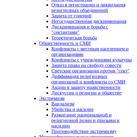
Отказ в регистрации и ликвидация
религиозных объединений
Защита от гонений
Негосударственная дискриминация
Дискриминация и борьба с
"сектантами"
Теоретическая борьба
Общественность и СМИ
Конфликты с местным населением и
организациями
Конфликты с учреждениями культуры
Защита права на свободу совести
Светские организации против "сект"
Диффамация религиозных
организаций и конфликты со СМИ
Акции в защиту нравственности
Дискуссии о религии и обществе
Экстремизм
Вандализм
Убийства и насилие
Разжигание национальной и
религиозной розни и призывы к
насилию
Противодействие экстремизму
Межконфессиональные отношения