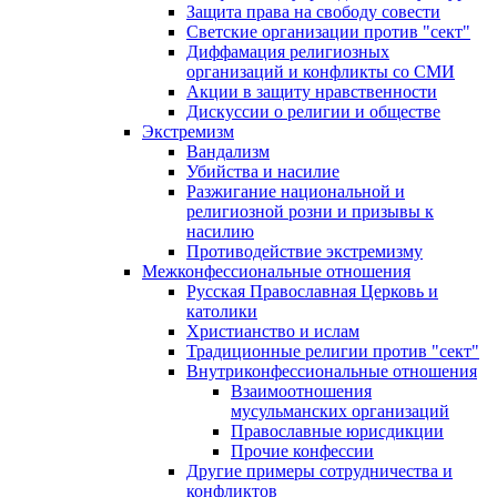
Защита права на свободу совести
Светские организации против "сект"
Диффамация религиозных
организаций и конфликты со СМИ
Акции в защиту нравственности
Дискуссии о религии и обществе
Экстремизм
Вандализм
Убийства и насилие
Разжигание национальной и
религиозной розни и призывы к
насилию
Противодействие экстремизму
Межконфессиональные отношения
Русская Православная Церковь и
католики
Христианство и ислам
Традиционные религии против "сект"
Внутриконфессиональные отношения
Взаимоотношения
мусульманских организаций
Православные юрисдикции
Прочие конфессии
Другие примеры сотрудничества и
конфликтов