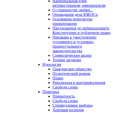
Национальная идея,
антивестернизм, империализм
О странностях любви...
Оправдания дела ЮКОСа
Основания пересмотра
приватизации
Предложения де-либерализовать
Конституцию и публичное право
Призывы к ужесточению
уголовного и уголовно-
процессуального
законодательства
Символические акции
Теории заговора
Идеология
Гражданское общество
Политический режим
Право
Революция и контрреволюция
Свобода слова
Практика
Приватность
Свобода слова
Справедливые выборы
Хорошая полиция