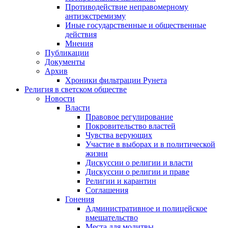
Противодействие неправомерному
антиэкстремизму
Иные государственные и общественные
действия
Мнения
Публикации
Документы
Архив
Хроники фильтрации Рунета
Религия в светском обществе
Новости
Власти
Правовое регулирование
Покровительство властей
Чувства верующих
Участие в выборах и в политической
жизни
Дискуссии о религии и власти
Дискуссии о религии и праве
Религии и карантин
Соглашения
Гонения
Административное и полицейское
вмешательство
Места для молитвы