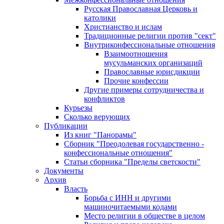
Русская Православная Церковь и
католики
Христианство и ислам
Традиционные религии против "сект"
Внутриконфессиональные отношения
Взаимоотношения
мусульманских организаций
Православные юрисдикции
Прочие конфессии
Другие примеры сотрудничества и
конфликтов
Курьезы
Сколько верующих
Публикации
Из книг "Панорамы"
Сборник "Преодолевая государственно -
конфессиональные отношения"
Статьи сборника "Пределы светскости"
Документы
Архив
Власть
Борьба с ИНН и другими
машиночитаемыми кодами
Место религии в обществе в целом