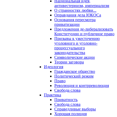
Национальная идея,
антивестернизм, империализм
О странностях любви...
Оправдания дела ЮКОСа
Основания пересмотра
приватизации
Предложения де-либерализовать
Конституцию и публичное право
Призывы к ужесточению
уголовного и уголовно-
процессуального
законодательства
Символические акции
Теории заговора
Идеология
Гражданское общество
Политический режим
Право
Революция и контрреволюция
Свобода слова
Практика
Приватность
Свобода слова
Справедливые выборы
Хорошая полиция