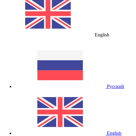
English
Русский
English