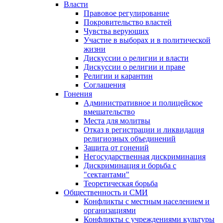
Власти
Правовое регулирование
Покровительство властей
Чувства верующих
Участие в выборах и в политической
жизни
Дискуссии о религии и власти
Дискуссии о религии и праве
Религии и карантин
Соглашения
Гонения
Административное и полицейское
вмешательство
Места для молитвы
Отказ в регистрации и ликвидация
религиозных объединений
Защита от гонений
Негосударственная дискриминация
Дискриминация и борьба с
"сектантами"
Теоретическая борьба
Общественность и СМИ
Конфликты с местным населением и
организациями
Конфликты с учреждениями культуры