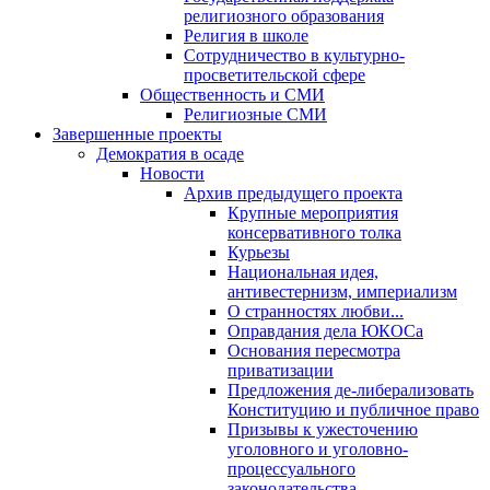
религиозного образования
Религия в школе
Сотрудничество в культурно-
просветительской сфере
Общественность и СМИ
Религиозные СМИ
Завершенные проекты
Демократия в осаде
Новости
Архив предыдущего проекта
Крупные мероприятия
консервативного толка
Курьезы
Национальная идея,
антивестернизм, империализм
О странностях любви...
Оправдания дела ЮКОСа
Основания пересмотра
приватизации
Предложения де-либерализовать
Конституцию и публичное право
Призывы к ужесточению
уголовного и уголовно-
процессуального
законодательства