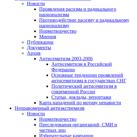
Новости
Проявления расизма и радикального
национализма
Противодействие расизму и радикальному
национализму
Нормотворчество
Мнения
Публикации
Документы
Архив
Антисемитизм 2003-2006
Антисемитизм в Российской
Федерации
Основные тенденции проявлений
антисемитизма в государствах СНГ
Политический антисемитизм в
современной России
Статьи, доклады, репортажи
Карта нападений по мотиву ненависти
Неправомерный антиэкстремизм
Новости
Нормотворчество
Преследования организаций, СМИ и
частных лиц
Избирательные кампании