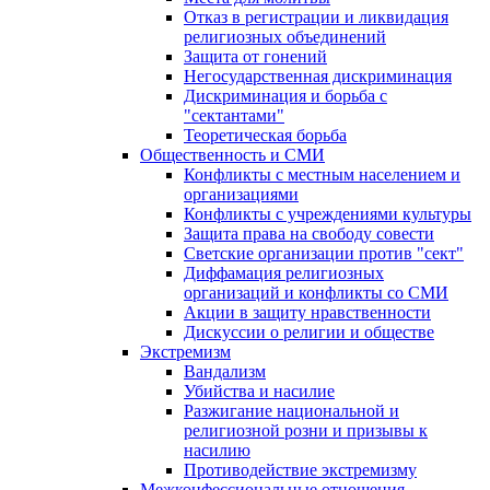
Отказ в регистрации и ликвидация
религиозных объединений
Защита от гонений
Негосударственная дискриминация
Дискриминация и борьба с
"сектантами"
Теоретическая борьба
Общественность и СМИ
Конфликты с местным населением и
организациями
Конфликты с учреждениями культуры
Защита права на свободу совести
Светские организации против "сект"
Диффамация религиозных
организаций и конфликты со СМИ
Акции в защиту нравственности
Дискуссии о религии и обществе
Экстремизм
Вандализм
Убийства и насилие
Разжигание национальной и
религиозной розни и призывы к
насилию
Противодействие экстремизму
Межконфессиональные отношения