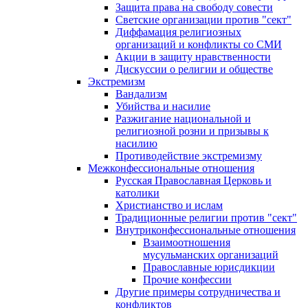
Защита права на свободу совести
Светские организации против "сект"
Диффамация религиозных
организаций и конфликты со СМИ
Акции в защиту нравственности
Дискуссии о религии и обществе
Экстремизм
Вандализм
Убийства и насилие
Разжигание национальной и
религиозной розни и призывы к
насилию
Противодействие экстремизму
Межконфессиональные отношения
Русская Православная Церковь и
католики
Христианство и ислам
Традиционные религии против "сект"
Внутриконфессиональные отношения
Взаимоотношения
мусульманских организаций
Православные юрисдикции
Прочие конфессии
Другие примеры сотрудничества и
конфликтов