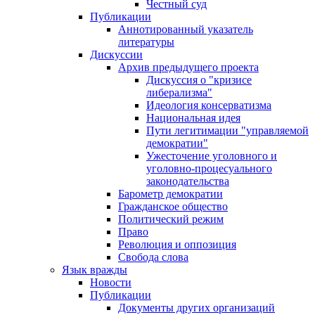
Честный суд
Публикации
Аннотированный указатель
литературы
Дискуссии
Архив предыдущего проекта
Дискуссия о "кризисе
либерализма"
Идеология консерватизма
Национальная идея
Пути легитимации "управляемой
демократии"
Ужесточение уголовного и
уголовно-процесуального
законодательства
Барометр демократии
Гражданское общество
Политический режим
Право
Революция и оппозиция
Свобода слова
Язык вражды
Новости
Публикации
Документы других организаций