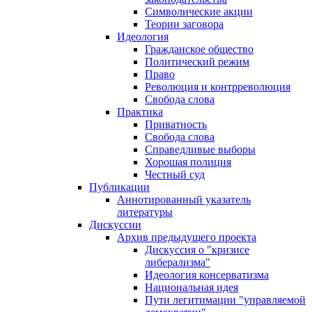
Символические акции
Теории заговора
Идеология
Гражданское общество
Политический режим
Право
Революция и контрреволюция
Свобода слова
Практика
Приватность
Свобода слова
Справедливые выборы
Хорошая полиция
Честный суд
Публикации
Аннотированный указатель
литературы
Дискуссии
Архив предыдущего проекта
Дискуссия о "кризисе
либерализма"
Идеология консерватизма
Национальная идея
Пути легитимации "управляемой