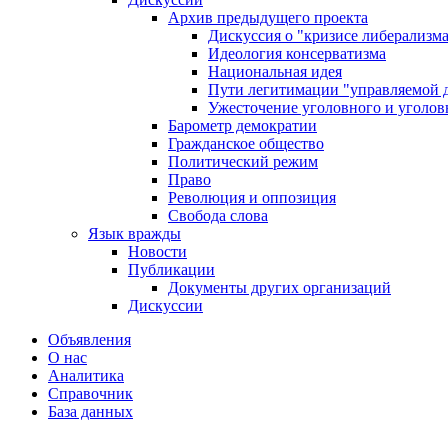
Архив предыдущего проекта
Дискуссия о "кризисе либерализм
Идеология консерватизма
Национальная идея
Пути легитимации "управляемой 
Ужесточение уголовного и уголов
Барометр демократии
Гражданское общество
Политический режим
Право
Революция и оппозиция
Свобода слова
Язык вражды
Новости
Публикации
Документы других организаций
Дискуссии
Объявления
О нас
Аналитика
Справочник
База данных