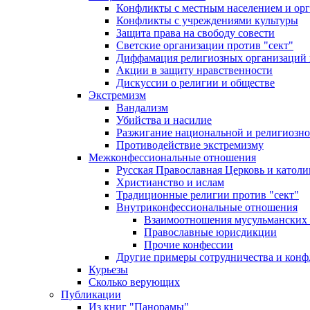
Конфликты с местным населением и ор
Конфликты с учреждениями культуры
Защита права на свободу совести
Светские организации против "сект"
Диффамация религиозных организаций
Акции в защиту нравственности
Дискуссии о религии и обществе
Экстремизм
Вандализм
Убийства и насилие
Разжигание национальной и религиозно
Противодействие экстремизму
Межконфессиональные отношения
Русская Православная Церковь и католи
Христианство и ислам
Традиционные религии против "сект"
Внутриконфессиональные отношения
Взаимоотношения мусульманских 
Православные юрисдикции
Прочие конфессии
Другие примеры сотрудничества и конф
Курьезы
Сколько верующих
Публикации
Из книг "Панорамы"