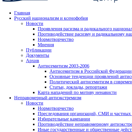
Главная
Русский национализм и ксенофобия
Новости
Проявления расизма и радикального национа
Противодействие расизму и радикальному на
Нормотворчество
Мнения
Публикации
Документы
Архив
Антисемитизм 2003-2006
Антисемитизм в Российской Федерации
Основные тенденции проявлений антис
Политический антисемитизм в совреме
Статьи, доклады, репортажи
Карта нападений по мотиву ненависти
Неправомерный антиэкстремизм
Новости
Нормотворчество
Преследования организаций, СМИ и частных
Избирательные кампании
Противодействие неправомерному антиэкстр
Иные государственные и общественные дейст