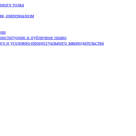
вного толка
зм, империализм
ции
Конституцию и публичное право
о и уголовно-процессуального законодательства