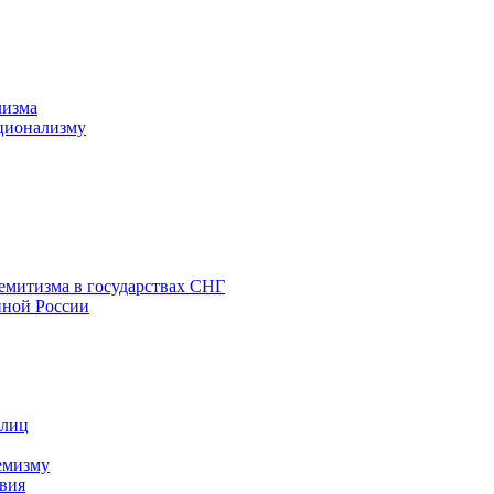
лизма
ционализму
емитизма в государствах СНГ
нной России
 лиц
емизму
вия