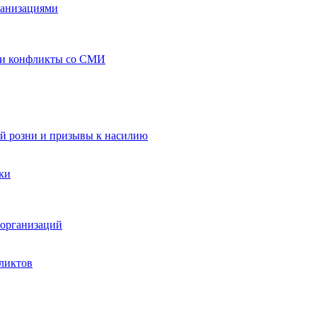
ганизациями
 и конфликты со СМИ
й розни и призывы к насилию
ки
организаций
ликтов