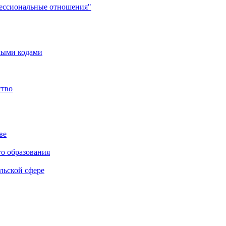
фессиональные отношения"
мыми кодами
ство
ве
го образования
льской сфере