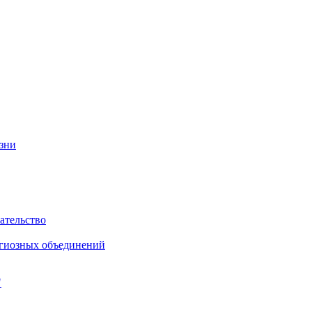
изни
ательство
игиозных объединений
"