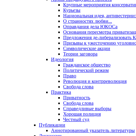
Крупные мероприятия консервати
Курьезы
Национальная идея, антивестерни
О странностях любви...
Оправдания дела ЮКОСа
Основания пересмотра приватиза
Предложения де-либерализовать 
Призывы к ужесточению уголовног
Символические акции
Теории заговора
Идеология
Гражданское общество
Политический режим
Право
Революция и контрреволюция
Свобода слова
Практика
Приватность
Свобода слова
Справедливые выборы
Хорошая полиция
Честный суд
Публикации
Аннотированный указатель литературы
Дискуссии