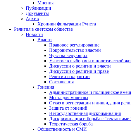
Мнения
Публикации
Документы
Архив
Хроники фильтрации Рунета
Религия в светском обществе
Новости
Власти
Правовое регулирование
Покровительство властей
Чувства верующих
Участие в выборах и в политической ж
Дискуссии о религии и власти
Дискуссии о религии и праве
Религии и карантин
Соглашения
Гонения
Административное и полицейское вмеш
Места для молитвы
Отказ в регистрации и ликвидация рел
Защита от гонений
Негосударственная дискриминация
Дискриминация и борьба с "сектантами
Теоретическая борьба
Общественность и СМИ