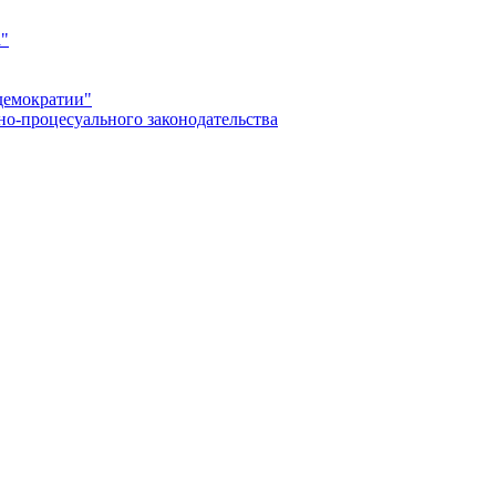
а"
демократии"
но-процесуального законодательства