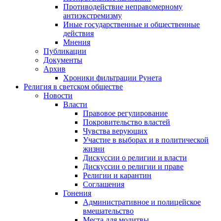
Противодействие неправомерному
антиэкстремизму
Иные государственные и общественные
действия
Мнения
Публикации
Документы
Архив
Хроники фильтрации Рунета
Религия в светском обществе
Новости
Власти
Правовое регулирование
Покровительство властей
Чувства верующих
Участие в выборах и в политической
жизни
Дискуссии о религии и власти
Дискуссии о религии и праве
Религии и карантин
Соглашения
Гонения
Административное и полицейское
вмешательство
Места для молитвы