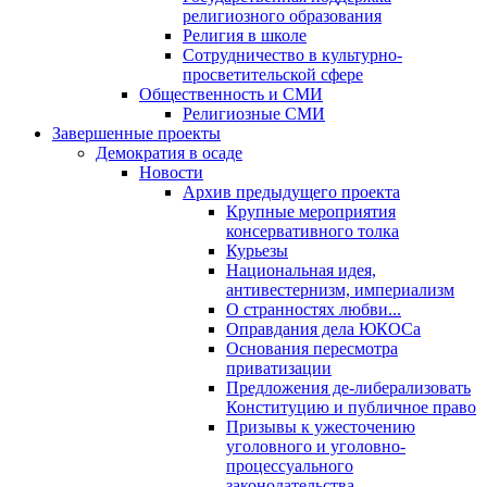
религиозного образования
Религия в школе
Сотрудничество в культурно-
просветительской сфере
Общественность и СМИ
Религиозные СМИ
Завершенные проекты
Демократия в осаде
Новости
Архив предыдущего проекта
Крупные мероприятия
консервативного толка
Курьезы
Национальная идея,
антивестернизм, империализм
О странностях любви...
Оправдания дела ЮКОСа
Основания пересмотра
приватизации
Предложения де-либерализовать
Конституцию и публичное право
Призывы к ужесточению
уголовного и уголовно-
процессуального
законодательства