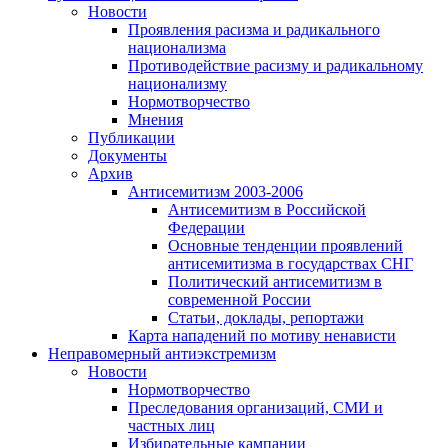
Новости
Проявления расизма и радикального
национализма
Противодействие расизму и радикальному
национализму
Нормотворчество
Мнения
Публикации
Документы
Архив
Антисемитизм 2003-2006
Антисемитизм в Российской
Федерации
Основные тенденции проявлений
антисемитизма в государствах СНГ
Политический антисемитизм в
современной России
Статьи, доклады, репортажи
Карта нападений по мотиву ненависти
Неправомерный антиэкстремизм
Новости
Нормотворчество
Преследования организаций, СМИ и
частных лиц
Избирательные кампании