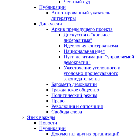
Честный суд
Публикации
Аннотированный указатель
литературы
Дискуссии
Архив предыдущего проекта
Дискуссия о "кризисе
либерализма"
Идеология консерватизма
Национальная идея
Пути легитимации "управляемой
демократии"
Ужесточение уголовного и
уголовно-процесуального
законодательства
Барометр демократии
Гражданское общество
Политический режим
Право
Революция и оппозиция
Свобода слова
Язык вражды
Новости
Публикации
Документы других организаций