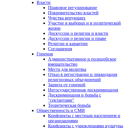
Власти
Правовое регулирование
Покровительство властей
Чувства верующих
Участие в выборах и в политической
жизни
Дискуссии о религии и власти
Дискуссии о религии и праве
Религии и карантин
Соглашения
Гонения
Административное и полицейское
вмешательство
Места для молитвы
Отказ в регистрации и ликвидация
религиозных объединений
Защита от гонений
Негосударственная дискриминация
Дискриминация и борьба с
"сектантами"
Теоретическая борьба
Общественность и СМИ
Конфликты с местным населением и
организациями
Конфликты с учреждениями культуры