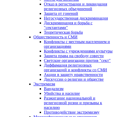
Отказ в регистрации и ликвидация
религиозных объединений
Защита от гонений
Негосударственная дискриминация
Дискриминация и борьба с
"сектантами"
Теоретическая борьба
Общественность и СМИ
Конфликты с местным населением и
организациями
Конфликты с учреждениями культуры
Защита права на свободу совести
Светские организации против "сект"
Диффамация религиозных
организаций и конфликты со СМИ
Акции в защиту нравственности
Дискуссии о религии и обществе
Экстремизм
Вандализм
Убийства и насилие
Разжигание национальной и
религиозной розни и призывы к
насилию
Противодействие экстремизму
Межконфессиональные отношения