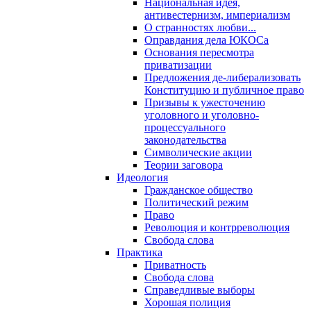
Национальная идея,
антивестернизм, империализм
О странностях любви...
Оправдания дела ЮКОСа
Основания пересмотра
приватизации
Предложения де-либерализовать
Конституцию и публичное право
Призывы к ужесточению
уголовного и уголовно-
процессуального
законодательства
Символические акции
Теории заговора
Идеология
Гражданское общество
Политический режим
Право
Революция и контрреволюция
Свобода слова
Практика
Приватность
Свобода слова
Справедливые выборы
Хорошая полиция