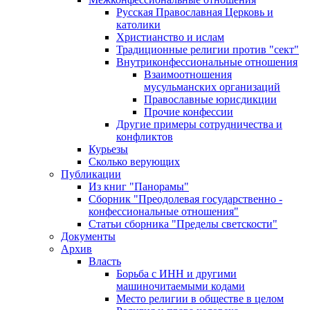
Русская Православная Церковь и
католики
Христианство и ислам
Традиционные религии против "сект"
Внутриконфессиональные отношения
Взаимоотношения
мусульманских организаций
Православные юрисдикции
Прочие конфессии
Другие примеры сотрудничества и
конфликтов
Курьезы
Сколько верующих
Публикации
Из книг "Панорамы"
Сборник "Преодолевая государственно -
конфессиональные отношения"
Статьи сборника "Пределы светскости"
Документы
Архив
Власть
Борьба с ИНН и другими
машиночитаемыми кодами
Место религии в обществе в целом