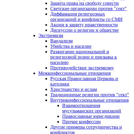
Защита права на свободу совести
Светские организации против "сект"
Диффамация религиозных
организаций и конфликты со СМИ
Акции в защиту нравственности
Дискуссии о религии и обществе
Экстремизм
Вандализм
Убийства и насилие
Разжигание национальной и
религиозной розни и призывы к
насилию
Противодействие экстремизму
Межконфессиональные отношения
Русская Православная Церковь и
католики
Христианство и ислам
Традиционные религии против "сект"
Внутриконфессиональные отношения
Взаимоотношения
мусульманских организаций
Православные юрисдикции
Прочие конфессии
Другие примеры сотрудничества и
конфликтов