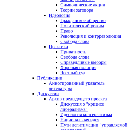
Символические акции
Теории заговора
Идеология
Гражданское общество
Политический режим
Право
Революция и контрреволюция
Свобода слова
Практика
Приватность
Свобода слова
Справедливые выборы
Хорошая полиция
Честный суд
Публикации
Аннотированный указатель
литературы
Дискуссии
Архив предыдущего проекта
Дискуссия о "кризисе
либерализма"
Идеология консерватизма
Национальная идея
Пути легитимации "управляемой