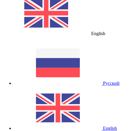
English
Русский
English