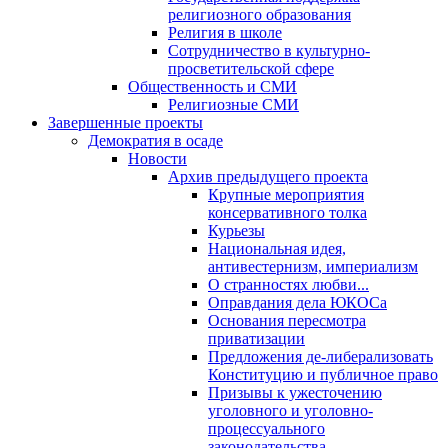
религиозного образования
Религия в школе
Сотрудничество в культурно-
просветительской сфере
Общественность и СМИ
Религиозные СМИ
Завершенные проекты
Демократия в осаде
Новости
Архив предыдущего проекта
Крупные мероприятия
консервативного толка
Курьезы
Национальная идея,
антивестернизм, империализм
О странностях любви...
Оправдания дела ЮКОСа
Основания пересмотра
приватизации
Предложения де-либерализовать
Конституцию и публичное право
Призывы к ужесточению
уголовного и уголовно-
процессуального
законодательства