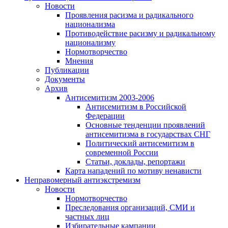
Новости
Проявления расизма и радикального
национализма
Противодействие расизму и радикальному
национализму
Нормотворчество
Мнения
Публикации
Документы
Архив
Антисемитизм 2003-2006
Антисемитизм в Российской
Федерации
Основные тенденции проявлений
антисемитизма в государствах СНГ
Политический антисемитизм в
современной России
Статьи, доклады, репортажи
Карта нападений по мотиву ненависти
Неправомерный антиэкстремизм
Новости
Нормотворчество
Преследования организаций, СМИ и
частных лиц
Избирательные кампании