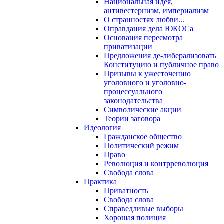
Национальная идея,
антивестернизм, империализм
О странностях любви...
Оправдания дела ЮКОСа
Основания пересмотра
приватизации
Предложения де-либерализовать
Конституцию и публичное право
Призывы к ужесточению
уголовного и уголовно-
процессуального
законодательства
Символические акции
Теории заговора
Идеология
Гражданское общество
Политический режим
Право
Революция и контрреволюция
Свобода слова
Практика
Приватность
Свобода слова
Справедливые выборы
Хорошая полиция