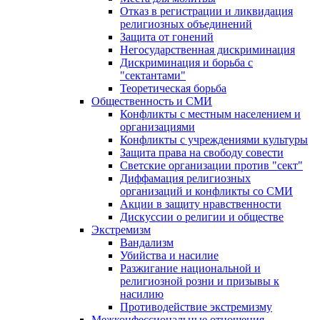
Отказ в регистрации и ликвидация
религиозных объединений
Защита от гонений
Негосударственная дискриминация
Дискриминация и борьба с
"сектантами"
Теоретическая борьба
Общественность и СМИ
Конфликты с местным населением и
организациями
Конфликты с учреждениями культуры
Защита права на свободу совести
Светские организации против "сект"
Диффамация религиозных
организаций и конфликты со СМИ
Акции в защиту нравственности
Дискуссии о религии и обществе
Экстремизм
Вандализм
Убийства и насилие
Разжигание национальной и
религиозной розни и призывы к
насилию
Противодействие экстремизму
Межконфессиональные отношения