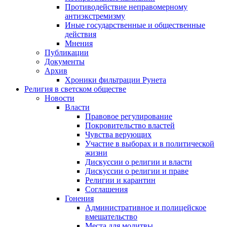
Противодействие неправомерному
антиэкстремизму
Иные государственные и общественные
действия
Мнения
Публикации
Документы
Архив
Хроники фильтрации Рунета
Религия в светском обществе
Новости
Власти
Правовое регулирование
Покровительство властей
Чувства верующих
Участие в выборах и в политической
жизни
Дискуссии о религии и власти
Дискуссии о религии и праве
Религии и карантин
Соглашения
Гонения
Административное и полицейское
вмешательство
Места для молитвы