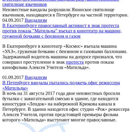
святилище язычников
Неизвестные вандалы разрушили Янинское святилище
язычников, находящееся в Петербурге на частной территории.
04.09.2017
Вандализм
В Екатеринбурге православный активист в знак протеста
против показа "Матильды" въехал в кинотеатр на машине,
груженой бочками с бензином и газом
В Екатеринбурге в кинотеатр «Космос» въехала машина
«УАЗ», груженая бочками с бензином и газовыми баллонами.
Задержанный водитель машины на допросе признался, что
совершил преступление в знак
протеста
против показа
кинофильма Алексея Учителя «Матильда».
01.09.2017
Вандализм
В Петербурге вандалы пытались поджечь офис режиссера
«Матильды»
В ночь на 31 августа 2017 года двое неизвестных бросили
бутылки с зажигательной смесью в здание, где находится
киностудия «Лендок» на набережной Крюкова канала в
Петербурге. В здании находится офис студии «Рок» режиссера
Алексея Учителя, против предстоящей премьеры фильма
которого «Матильда» выступают многие православные.