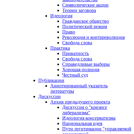
Символические акции
Теории заговора
Идеология
Гражданское общество
Политический режим
Право
Революция и контрреволюция
Свобода слова
Практика
Приватность
Свобода слова
Справедливые выборы
Хорошая полиция
Честный суд
Публикации
Аннотированный указатель
литературы
Дискуссии
Архив предыдущего проекта
Дискуссия о "кризисе
либерализма"
Идеология консерватизма
Национальная идея
Пути легитимации "управляемой