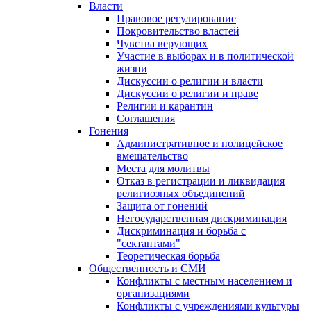
Власти
Правовое регулирование
Покровительство властей
Чувства верующих
Участие в выборах и в политической
жизни
Дискуссии о религии и власти
Дискуссии о религии и праве
Религии и карантин
Соглашения
Гонения
Административное и полицейское
вмешательство
Места для молитвы
Отказ в регистрации и ликвидация
религиозных объединений
Защита от гонений
Негосударственная дискриминация
Дискриминация и борьба с
"сектантами"
Теоретическая борьба
Общественность и СМИ
Конфликты с местным населением и
организациями
Конфликты с учреждениями культуры