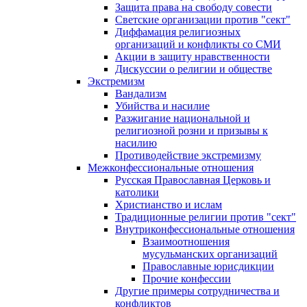
Защита права на свободу совести
Светские организации против "сект"
Диффамация религиозных
организаций и конфликты со СМИ
Акции в защиту нравственности
Дискуссии о религии и обществе
Экстремизм
Вандализм
Убийства и насилие
Разжигание национальной и
религиозной розни и призывы к
насилию
Противодействие экстремизму
Межконфессиональные отношения
Русская Православная Церковь и
католики
Христианство и ислам
Традиционные религии против "сект"
Внутриконфессиональные отношения
Взаимоотношения
мусульманских организаций
Православные юрисдикции
Прочие конфессии
Другие примеры сотрудничества и
конфликтов