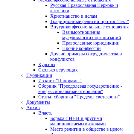
Русская Православная Церковь и
католики
Христианство и ислам
Традиционные религии против "сект"
Внутриконфессиональные отношения
Взаимоотношения
мусульманских организаций
Православные юрисдикции
Прочие конфессии
Другие примеры сотрудничества и
конфликтов
Курьезы
Сколько верующих
Публикации
Из книг "Панорамы"
Сборник "Преодолевая государственно -
конфессиональные отношения"
Статьи сборника "Пределы светскости"
Документы
Архив
Власть
Борьба с ИНН и другими
машиночитаемыми кодами
Место религии в обществе в целом