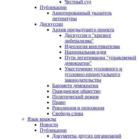
Честный суд
Публикации
Аннотированный указатель
литературы
Дискуссии
Архив предыдущего проекта
Дискуссия о "кризисе
либерализма"
Идеология консерватизма
Национальная идея
Пути легитимации "управляемой
демократии"
Ужесточение уголовного и
уголовно-процесуального
законодательства
Барометр демократии
Гражданское общество
Политический режим
Право
Революция и оппозиция
Свобода слова
Язык вражды
Новости
Публикации
Документы других организаций