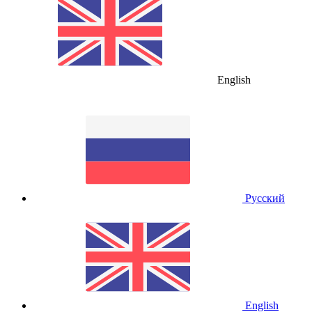
English
Русский
English