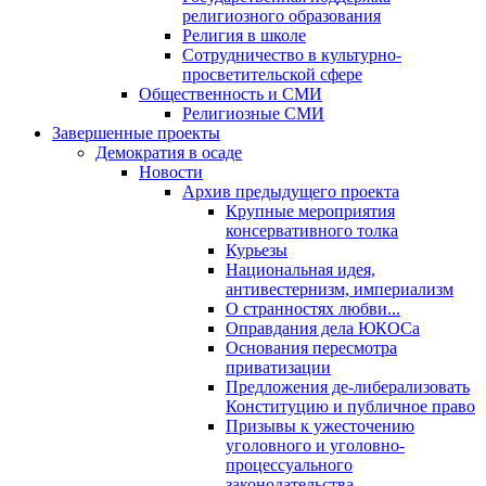
религиозного образования
Религия в школе
Сотрудничество в культурно-
просветительской сфере
Общественность и СМИ
Религиозные СМИ
Завершенные проекты
Демократия в осаде
Новости
Архив предыдущего проекта
Крупные мероприятия
консервативного толка
Курьезы
Национальная идея,
антивестернизм, империализм
О странностях любви...
Оправдания дела ЮКОСа
Основания пересмотра
приватизации
Предложения де-либерализовать
Конституцию и публичное право
Призывы к ужесточению
уголовного и уголовно-
процессуального
законодательства