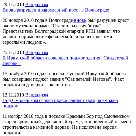
29.11.2010
Вандализм
Вновь разрушен православный крест в Волгограде
26 ноября 2010 года в Волгограде
вновь
был разрушен крест
около музея-панорамы "Сталинградская битва".
Представитель Волгоградской епархии РПЦ заявил, что
«налицо применение физической силы несколькими
взрослыми людьми».
25.11.2010
Вандализм
В Иркутской области совершен поджог здания "Свидетелей
Иеговы"
15 ноября 2010 года в поселке Чунский Иркутской области
был совершен поджог здания "Свидетелей Иеговы". Факт
поджога подтвердила экспертиза.
13.11.2010
Вандализм
Под Смоленском сгорел православный храм, возможен
поджог
11 ноября 2010 года в поселке Красный Бор под Смоленском
сгорел временный деревянный храм, установленный на месте
строительства каменной церкви. Не исключена версия
поджога.