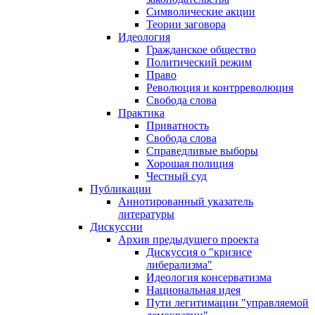
Символические акции
Теории заговора
Идеология
Гражданское общество
Политический режим
Право
Революция и контрреволюция
Свобода слова
Практика
Приватность
Свобода слова
Справедливые выборы
Хорошая полиция
Честный суд
Публикации
Аннотированный указатель
литературы
Дискуссии
Архив предыдущего проекта
Дискуссия о "кризисе
либерализма"
Идеология консерватизма
Национальная идея
Пути легитимации "управляемой