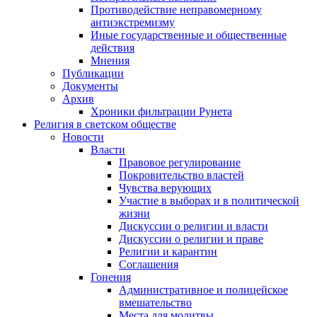
Противодействие неправомерному
антиэкстремизму
Иные государственные и общественные
действия
Мнения
Публикации
Документы
Архив
Хроники фильтрации Рунета
Религия в светском обществе
Новости
Власти
Правовое регулирование
Покровительство властей
Чувства верующих
Участие в выборах и в политической
жизни
Дискуссии о религии и власти
Дискуссии о религии и праве
Религии и карантин
Соглашения
Гонения
Административное и полицейское
вмешательство
Места для молитвы