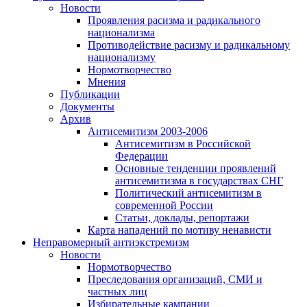
Новости
Проявления расизма и радикального
национализма
Противодействие расизму и радикальному
национализму
Нормотворчество
Мнения
Публикации
Документы
Архив
Антисемитизм 2003-2006
Антисемитизм в Российской
Федерации
Основные тенденции проявлений
антисемитизма в государствах СНГ
Политический антисемитизм в
современной России
Статьи, доклады, репортажи
Карта нападений по мотиву ненависти
Неправомерный антиэкстремизм
Новости
Нормотворчество
Преследования организаций, СМИ и
частных лиц
Избирательные кампании