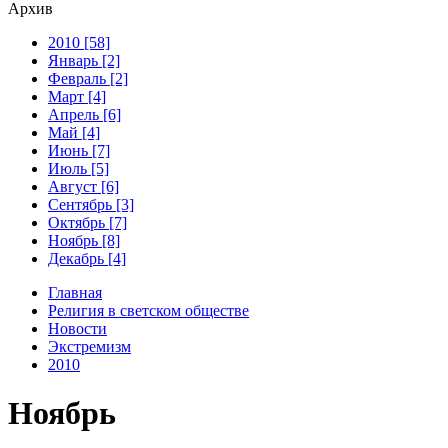
Архив
2010 [58]
Январь [2]
Февраль [2]
Март [4]
Апрель [6]
Май [4]
Июнь [7]
Июль [5]
Август [6]
Сентябрь [3]
Октябрь [7]
Ноябрь [8]
Декабрь [4]
Главная
Религия в светском обществе
Новости
Экстремизм
2010
Ноябрь