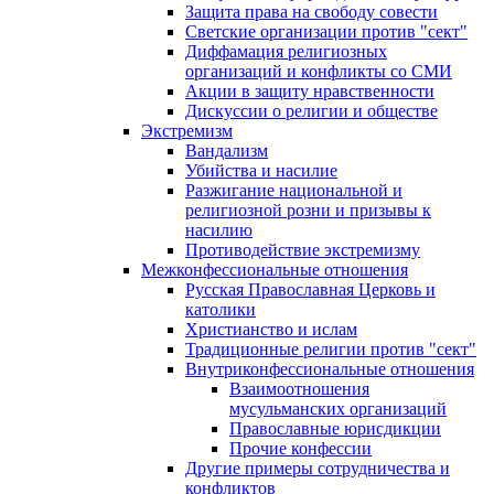
Защита права на свободу совести
Светские организации против "сект"
Диффамация религиозных
организаций и конфликты со СМИ
Акции в защиту нравственности
Дискуссии о религии и обществе
Экстремизм
Вандализм
Убийства и насилие
Разжигание национальной и
религиозной розни и призывы к
насилию
Противодействие экстремизму
Межконфессиональные отношения
Русская Православная Церковь и
католики
Христианство и ислам
Традиционные религии против "сект"
Внутриконфессиональные отношения
Взаимоотношения
мусульманских организаций
Православные юрисдикции
Прочие конфессии
Другие примеры сотрудничества и
конфликтов