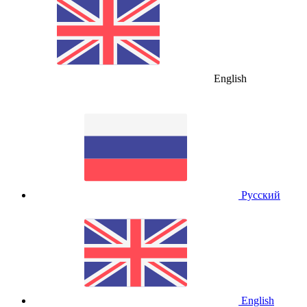
English
Русский
English