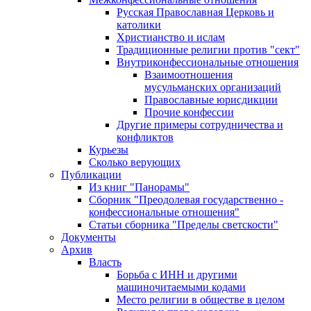
Русская Православная Церковь и
католики
Христианство и ислам
Традиционные религии против "сект"
Внутриконфессиональные отношения
Взаимоотношения
мусульманских организаций
Православные юрисдикции
Прочие конфессии
Другие примеры сотрудничества и
конфликтов
Курьезы
Сколько верующих
Публикации
Из книг "Панорамы"
Сборник "Преодолевая государственно -
конфессиональные отношения"
Статьи сборника "Пределы светскости"
Документы
Архив
Власть
Борьба с ИНН и другими
машиночитаемыми кодами
Место религии в обществе в целом