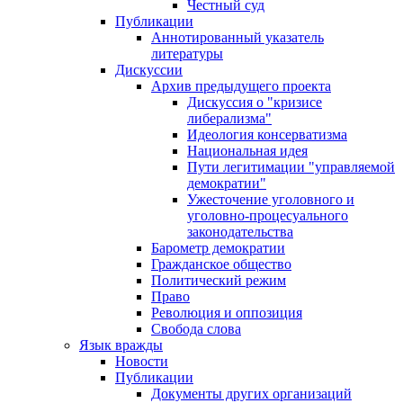
Честный суд
Публикации
Аннотированный указатель
литературы
Дискуссии
Архив предыдущего проекта
Дискуссия о "кризисе
либерализма"
Идеология консерватизма
Национальная идея
Пути легитимации "управляемой
демократии"
Ужесточение уголовного и
уголовно-процесуального
законодательства
Барометр демократии
Гражданское общество
Политический режим
Право
Революция и оппозиция
Свобода слова
Язык вражды
Новости
Публикации
Документы других организаций