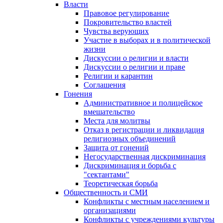
Власти
Правовое регулирование
Покровительство властей
Чувства верующих
Участие в выборах и в политической
жизни
Дискуссии о религии и власти
Дискуссии о религии и праве
Религии и карантин
Соглашения
Гонения
Административное и полицейское
вмешательство
Места для молитвы
Отказ в регистрации и ликвидация
религиозных объединений
Защита от гонений
Негосударственная дискриминация
Дискриминация и борьба с
"сектантами"
Теоретическая борьба
Общественность и СМИ
Конфликты с местным населением и
организациями
Конфликты с учреждениями культуры