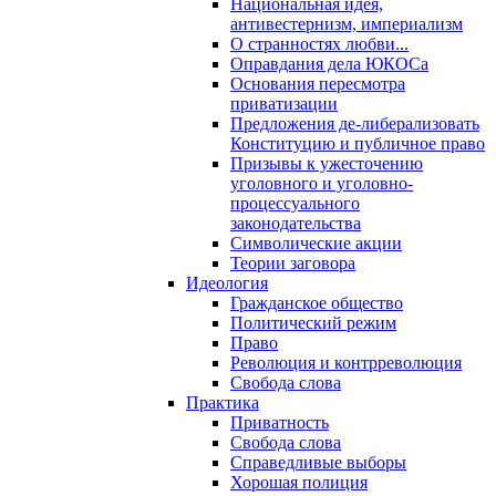
Национальная идея,
антивестернизм, империализм
О странностях любви...
Оправдания дела ЮКОСа
Основания пересмотра
приватизации
Предложения де-либерализовать
Конституцию и публичное право
Призывы к ужесточению
уголовного и уголовно-
процессуального
законодательства
Символические акции
Теории заговора
Идеология
Гражданское общество
Политический режим
Право
Революция и контрреволюция
Свобода слова
Практика
Приватность
Свобода слова
Справедливые выборы
Хорошая полиция