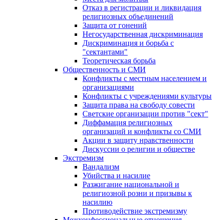
Отказ в регистрации и ликвидация
религиозных объединений
Защита от гонений
Негосударственная дискриминация
Дискриминация и борьба с
"сектантами"
Теоретическая борьба
Общественность и СМИ
Конфликты с местным населением и
организациями
Конфликты с учреждениями культуры
Защита права на свободу совести
Светские организации против "сект"
Диффамация религиозных
организаций и конфликты со СМИ
Акции в защиту нравственности
Дискуссии о религии и обществе
Экстремизм
Вандализм
Убийства и насилие
Разжигание национальной и
религиозной розни и призывы к
насилию
Противодействие экстремизму
Межконфессиональные отношения