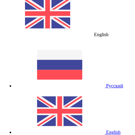
English
Русский
English