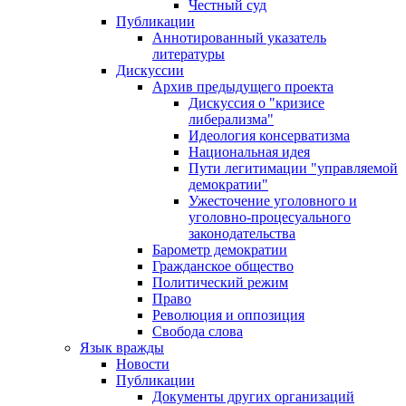
Честный суд
Публикации
Аннотированный указатель
литературы
Дискуссии
Архив предыдущего проекта
Дискуссия о "кризисе
либерализма"
Идеология консерватизма
Национальная идея
Пути легитимации "управляемой
демократии"
Ужесточение уголовного и
уголовно-процесуального
законодательства
Барометр демократии
Гражданское общество
Политический режим
Право
Революция и оппозиция
Свобода слова
Язык вражды
Новости
Публикации
Документы других организаций