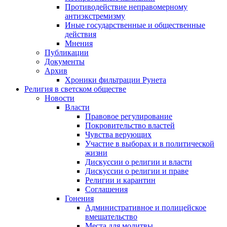
Противодействие неправомерному
антиэкстремизму
Иные государственные и общественные
действия
Мнения
Публикации
Документы
Архив
Хроники фильтрации Рунета
Религия в светском обществе
Новости
Власти
Правовое регулирование
Покровительство властей
Чувства верующих
Участие в выборах и в политической
жизни
Дискуссии о религии и власти
Дискуссии о религии и праве
Религии и карантин
Соглашения
Гонения
Административное и полицейское
вмешательство
Места для молитвы