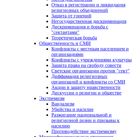
Отказ в регистрации и ликвидация
религиозных объединений
Защита от гонений
Негосударственная дискриминация
Дискриминация и борьба с
"сектантами"
Теоретическая борьба
Общественность и СМИ
Конфликты с местным населением и
организациями
Конфликты с учреждениями культуры
Защита права на свободу совести
Светские организации против "сект"
Диффамация религиозных
организаций и конфликты со СМИ
Акции в защиту нравственности
Дискуссии о религии и обществе
Экстремизм
Вандализм
Убийства и насилие
Разжигание национальной и
религиозной розни и призывы к
насилию
Противодействие экстремизму
Межконфессиональные отношения