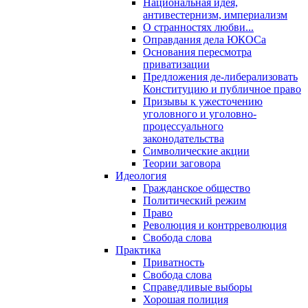
Национальная идея,
антивестернизм, империализм
О странностях любви...
Оправдания дела ЮКОСа
Основания пересмотра
приватизации
Предложения де-либерализовать
Конституцию и публичное право
Призывы к ужесточению
уголовного и уголовно-
процессуального
законодательства
Символические акции
Теории заговора
Идеология
Гражданское общество
Политический режим
Право
Революция и контрреволюция
Свобода слова
Практика
Приватность
Свобода слова
Справедливые выборы
Хорошая полиция