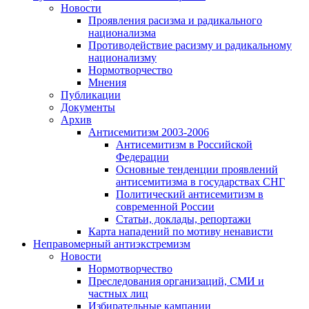
Новости
Проявления расизма и радикального
национализма
Противодействие расизму и радикальному
национализму
Нормотворчество
Мнения
Публикации
Документы
Архив
Антисемитизм 2003-2006
Антисемитизм в Российской
Федерации
Основные тенденции проявлений
антисемитизма в государствах СНГ
Политический антисемитизм в
современной России
Статьи, доклады, репортажи
Карта нападений по мотиву ненависти
Неправомерный антиэкстремизм
Новости
Нормотворчество
Преследования организаций, СМИ и
частных лиц
Избирательные кампании