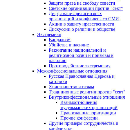
Защита права на свободу совести
Светские организации против "сект"
Диффамация религиозных
организаций и конфликты со СМИ
Акции в защиту нравственности
Дискуссии о религии и обществе
Экстремизм
Вандализм
Убийства и насилие
Разжигание национальной и
религиозной розни и призывы к
насилию
Противодействие экстремизму
Межконфессиональные отношения
Русская Православная Церковь и
католики
Христианство и ислам
Традиционные религии против "сект"
Внутриконфессиональные отношения
Взаимоотношения
мусульманских организаций
Православные юрисдикции
Прочие конфессии
Другие примеры сотрудничества и
конфликтов