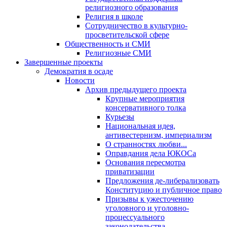
религиозного образования
Религия в школе
Сотрудничество в культурно-
просветительской сфере
Общественность и СМИ
Религиозные СМИ
Завершенные проекты
Демократия в осаде
Новости
Архив предыдущего проекта
Крупные мероприятия
консервативного толка
Курьезы
Национальная идея,
антивестернизм, империализм
О странностях любви...
Оправдания дела ЮКОСа
Основания пересмотра
приватизации
Предложения де-либерализовать
Конституцию и публичное право
Призывы к ужесточению
уголовного и уголовно-
процессуального
законодательства