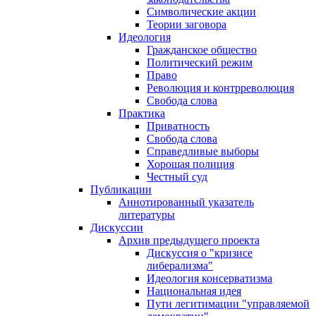
Символические акции
Теории заговора
Идеология
Гражданское общество
Политический режим
Право
Революция и контрреволюция
Свобода слова
Практика
Приватность
Свобода слова
Справедливые выборы
Хорошая полиция
Честный суд
Публикации
Аннотированный указатель
литературы
Дискуссии
Архив предыдущего проекта
Дискуссия о "кризисе
либерализма"
Идеология консерватизма
Национальная идея
Пути легитимации "управляемой