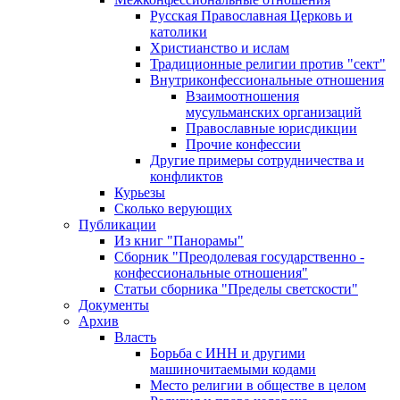
Русская Православная Церковь и
католики
Христианство и ислам
Традиционные религии против "сект"
Внутриконфессиональные отношения
Взаимоотношения
мусульманских организаций
Православные юрисдикции
Прочие конфессии
Другие примеры сотрудничества и
конфликтов
Курьезы
Сколько верующих
Публикации
Из книг "Панорамы"
Сборник "Преодолевая государственно -
конфессиональные отношения"
Статьи сборника "Пределы светскости"
Документы
Архив
Власть
Борьба с ИНН и другими
машиночитаемыми кодами
Место религии в обществе в целом