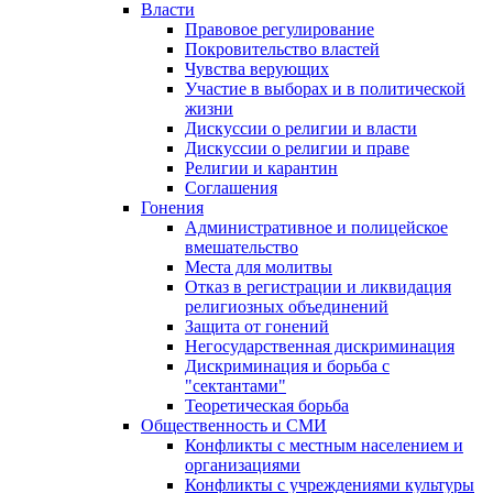
Власти
Правовое регулирование
Покровительство властей
Чувства верующих
Участие в выборах и в политической
жизни
Дискуссии о религии и власти
Дискуссии о религии и праве
Религии и карантин
Соглашения
Гонения
Административное и полицейское
вмешательство
Места для молитвы
Отказ в регистрации и ликвидация
религиозных объединений
Защита от гонений
Негосударственная дискриминация
Дискриминация и борьба с
"сектантами"
Теоретическая борьба
Общественность и СМИ
Конфликты с местным населением и
организациями
Конфликты с учреждениями культуры