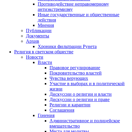
Противодействие неправомерному
антиэкстремизму
Иные государственные и общественные
действия
Мнения
Публикации
Документы
Архив
Хроники фильтрации Рунета
Религия в светском обществе
Новости
Власти
Правовое регулирование
Покровительство властей
Чувства верующих
Участие в выборах и в политической
жизни
Дискуссии о религии и власти
Дискуссии о религии и праве
Религии и карантин
Соглашения
Гонения
Административное и полицейское
вмешательство
Места для молитвы