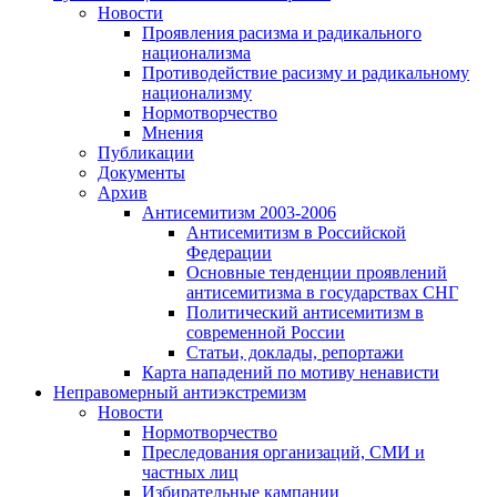
Новости
Проявления расизма и радикального
национализма
Противодействие расизму и радикальному
национализму
Нормотворчество
Мнения
Публикации
Документы
Архив
Антисемитизм 2003-2006
Антисемитизм в Российской
Федерации
Основные тенденции проявлений
антисемитизма в государствах СНГ
Политический антисемитизм в
современной России
Статьи, доклады, репортажи
Карта нападений по мотиву ненависти
Неправомерный антиэкстремизм
Новости
Нормотворчество
Преследования организаций, СМИ и
частных лиц
Избирательные кампании