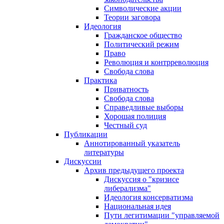
Символические акции
Теории заговора
Идеология
Гражданское общество
Политический режим
Право
Революция и контрреволюция
Свобода слова
Практика
Приватность
Свобода слова
Справедливые выборы
Хорошая полиция
Честный суд
Публикации
Аннотированный указатель
литературы
Дискуссии
Архив предыдущего проекта
Дискуссия о "кризисе
либерализма"
Идеология консерватизма
Национальная идея
Пути легитимации "управляемой