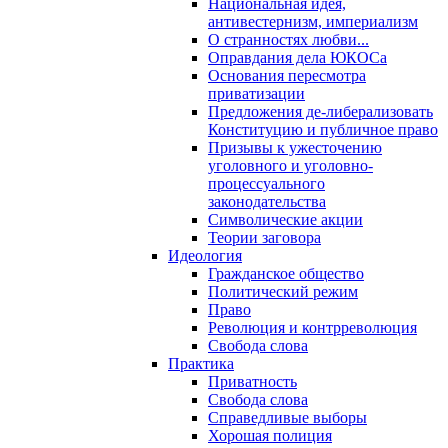
Национальная идея,
антивестернизм, империализм
О странностях любви...
Оправдания дела ЮКОСа
Основания пересмотра
приватизации
Предложения де-либерализовать
Конституцию и публичное право
Призывы к ужесточению
уголовного и уголовно-
процессуального
законодательства
Символические акции
Теории заговора
Идеология
Гражданское общество
Политический режим
Право
Революция и контрреволюция
Свобода слова
Практика
Приватность
Свобода слова
Справедливые выборы
Хорошая полиция