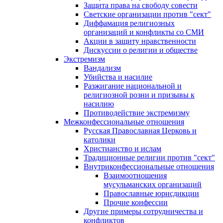
Защита права на свободу совести
Светские организации против "сект"
Диффамация религиозных
организаций и конфликты со СМИ
Акции в защиту нравственности
Дискуссии о религии и обществе
Экстремизм
Вандализм
Убийства и насилие
Разжигание национальной и
религиозной розни и призывы к
насилию
Противодействие экстремизму
Межконфессиональные отношения
Русская Православная Церковь и
католики
Христианство и ислам
Традиционные религии против "сект"
Внутриконфессиональные отношения
Взаимоотношения
мусульманских организаций
Православные юрисдикции
Прочие конфессии
Другие примеры сотрудничества и
конфликтов