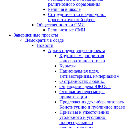
религиозного образования
Религия в школе
Сотрудничество в культурно-
просветительской сфере
Общественность и СМИ
Религиозные СМИ
Завершенные проекты
Демократия в осаде
Новости
Архив предыдущего проекта
Крупные мероприятия
консервативного толка
Курьезы
Национальная идея,
антивестернизм, империализм
О странностях любви...
Оправдания дела ЮКОСа
Основания пересмотра
приватизации
Предложения де-либерализовать
Конституцию и публичное право
Призывы к ужесточению
уголовного и уголовно-
процессуального
законодательства