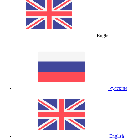
English
Русский
English