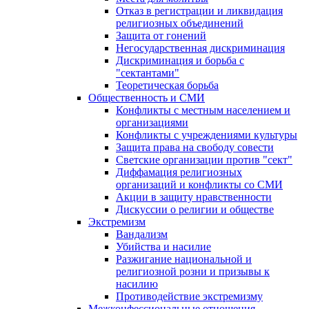
Отказ в регистрации и ликвидация
религиозных объединений
Защита от гонений
Негосударственная дискриминация
Дискриминация и борьба с
"сектантами"
Теоретическая борьба
Общественность и СМИ
Конфликты с местным населением и
организациями
Конфликты с учреждениями культуры
Защита права на свободу совести
Светские организации против "сект"
Диффамация религиозных
организаций и конфликты со СМИ
Акции в защиту нравственности
Дискуссии о религии и обществе
Экстремизм
Вандализм
Убийства и насилие
Разжигание национальной и
религиозной розни и призывы к
насилию
Противодействие экстремизму
Межконфессиональные отношения