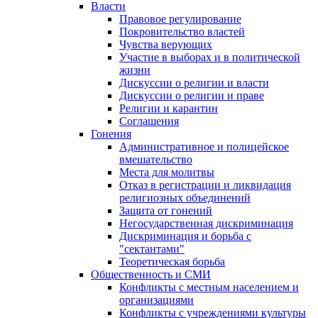
Власти
Правовое регулирование
Покровительство властей
Чувства верующих
Участие в выборах и в политической
жизни
Дискуссии о религии и власти
Дискуссии о религии и праве
Религии и карантин
Соглашения
Гонения
Административное и полицейское
вмешательство
Места для молитвы
Отказ в регистрации и ликвидация
религиозных объединений
Защита от гонений
Негосударственная дискриминация
Дискриминация и борьба с
"сектантами"
Теоретическая борьба
Общественность и СМИ
Конфликты с местным населением и
организациями
Конфликты с учреждениями культуры