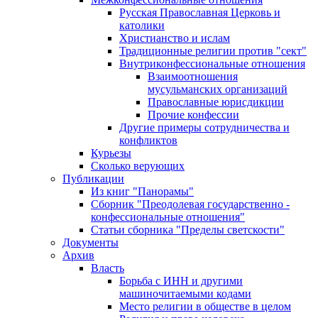
Русская Православная Церковь и
католики
Христианство и ислам
Традиционные религии против "сект"
Внутриконфессиональные отношения
Взаимоотношения
мусульманских организаций
Православные юрисдикции
Прочие конфессии
Другие примеры сотрудничества и
конфликтов
Курьезы
Сколько верующих
Публикации
Из книг "Панорамы"
Сборник "Преодолевая государственно -
конфессиональные отношения"
Статьи сборника "Пределы светскости"
Документы
Архив
Власть
Борьба с ИНН и другими
машиночитаемыми кодами
Место религии в обществе в целом