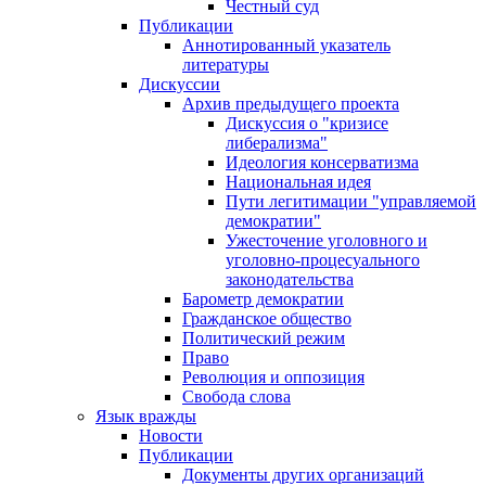
Честный суд
Публикации
Аннотированный указатель
литературы
Дискуссии
Архив предыдущего проекта
Дискуссия о "кризисе
либерализма"
Идеология консерватизма
Национальная идея
Пути легитимации "управляемой
демократии"
Ужесточение уголовного и
уголовно-процесуального
законодательства
Барометр демократии
Гражданское общество
Политический режим
Право
Революция и оппозиция
Свобода слова
Язык вражды
Новости
Публикации
Документы других организаций