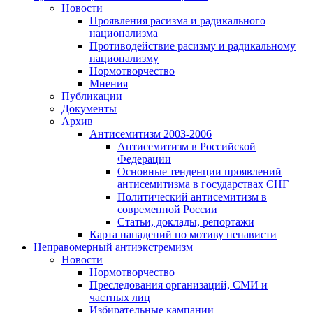
Новости
Проявления расизма и радикального
национализма
Противодействие расизму и радикальному
национализму
Нормотворчество
Мнения
Публикации
Документы
Архив
Антисемитизм 2003-2006
Антисемитизм в Российской
Федерации
Основные тенденции проявлений
антисемитизма в государствах СНГ
Политический антисемитизм в
современной России
Статьи, доклады, репортажи
Карта нападений по мотиву ненависти
Неправомерный антиэкстремизм
Новости
Нормотворчество
Преследования организаций, СМИ и
частных лиц
Избирательные кампании