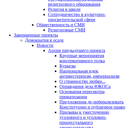
религиозного образования
Религия в школе
Сотрудничество в культурно-
просветительской сфере
Общественность и СМИ
Религиозные СМИ
Завершенные проекты
Демократия в осаде
Новости
Архив предыдущего проекта
Крупные мероприятия
консервативного толка
Курьезы
Национальная идея,
антивестернизм, империализм
О странностях любви...
Оправдания дела ЮКОСа
Основания пересмотра
приватизации
Предложения де-либерализовать
Конституцию и публичное право
Призывы к ужесточению
уголовного и уголовно-
процессуального
законодательства