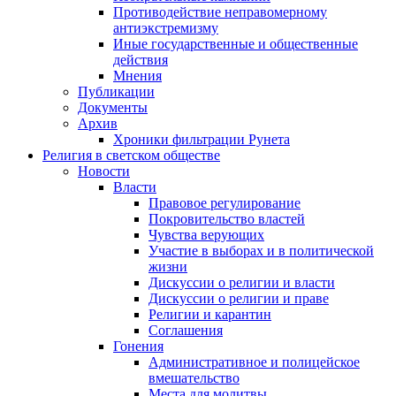
Противодействие неправомерному
антиэкстремизму
Иные государственные и общественные
действия
Мнения
Публикации
Документы
Архив
Хроники фильтрации Рунета
Религия в светском обществе
Новости
Власти
Правовое регулирование
Покровительство властей
Чувства верующих
Участие в выборах и в политической
жизни
Дискуссии о религии и власти
Дискуссии о религии и праве
Религии и карантин
Соглашения
Гонения
Административное и полицейское
вмешательство
Места для молитвы