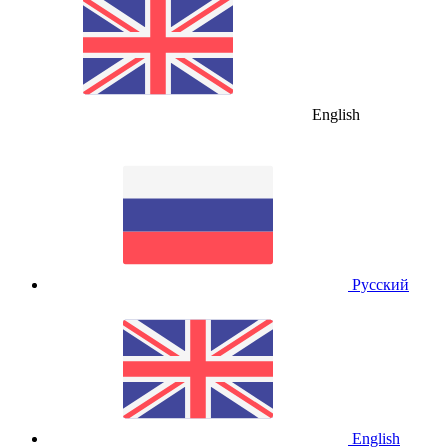
English
Русский
English