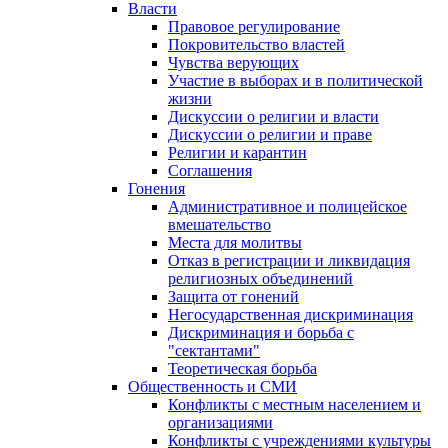
Власти
Правовое регулирование
Покровительство властей
Чувства верующих
Участие в выборах и в политической
жизни
Дискуссии о религии и власти
Дискуссии о религии и праве
Религии и карантин
Соглашения
Гонения
Административное и полицейское
вмешательство
Места для молитвы
Отказ в регистрации и ликвидация
религиозных объединений
Защита от гонений
Негосударственная дискриминация
Дискриминация и борьба с
"сектантами"
Теоретическая борьба
Общественность и СМИ
Конфликты с местным населением и
организациями
Конфликты с учреждениями культуры