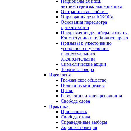
Национальная идея,
антивестернизм, империализм
О странностях любви...
Оправдания дела ЮКОСа
Основания пересмотра
приватизации
Предложения де-либерализовать
Конституцию и публичное право
Призывы к ужесточению
уголовного и уголовно-
процессуального
законодательства
Символические акции
Теории заговора
Идеология
Гражданское общество
Политический режим
Право
Революция и контрреволюция
Свобода слова
Практика
Приватность
Свобода слова
Справедливые выборы
Хорошая полиция