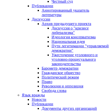
Честный суд
Публикации
Аннотированный указатель
литературы
Дискуссии
Архив предыдущего проекта
Дискуссия о "кризисе
либерализма"
Идеология консерватизма
Национальная идея
Пути легитимации "управляемой
демократии"
Ужесточение уголовного и
уголовно-процесуального
законодательства
Барометр демократии
Гражданское общество
Политический режим
Право
Революция и оппозиция
Свобода слова
Язык вражды
Новости
Публикации
Документы других организаций