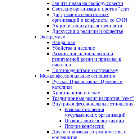
Защита права на свободу совести
Светские организации против "сект"
Диффамация религиозных
организаций и конфликты со СМИ
Акции в защиту нравственности
Дискуссии о религии и обществе
Экстремизм
Вандализм
Убийства и насилие
Разжигание национальной и
религиозной розни и призывы к
насилию
Противодействие экстремизму
Межконфессиональные отношения
Русская Православная Церковь и
католики
Христианство и ислам
Традиционные религии против "сект"
Внутриконфессиональные отношения
Взаимоотношения
мусульманских организаций
Православные юрисдикции
Прочие конфессии
Другие примеры сотрудничества и
конфликтов