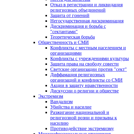
Отказ в регистрации и ликвидация
религиозных объединений
Защита от гонений
Негосударственная дискриминация
Дискриминация и борьба с
"сектантами"
Теоретическая борьба
Общественность и СМИ
Конфликты с местным населением и
организациями
Конфликты с учреждениями культуры
Защита права на свободу совести
Светские организации против "сект"
Диффамация религиозных
организаций и конфликты со СМИ
Акции в защиту нравственности
Дискуссии о религии и обществе
Экстремизм
Вандализм
Убийства и насилие
Разжигание национальной и
религиозной розни и призывы к
насилию
Противодействие экстремизму
Межконфессиональные отношения