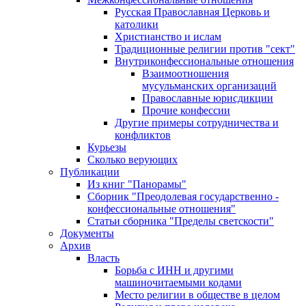
Русская Православная Церковь и
католики
Христианство и ислам
Традиционные религии против "сект"
Внутриконфессиональные отношения
Взаимоотношения
мусульманских организаций
Православные юрисдикции
Прочие конфессии
Другие примеры сотрудничества и
конфликтов
Курьезы
Сколько верующих
Публикации
Из книг "Панорамы"
Сборник "Преодолевая государственно -
конфессиональные отношения"
Статьи сборника "Пределы светскости"
Документы
Архив
Власть
Борьба с ИНН и другими
машиночитаемыми кодами
Место религии в обществе в целом