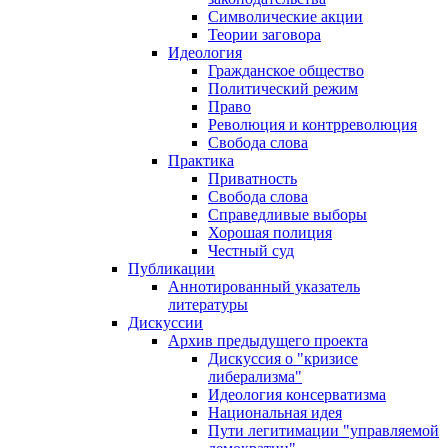
Символические акции
Теории заговора
Идеология
Гражданское общество
Политический режим
Право
Революция и контрреволюция
Свобода слова
Практика
Приватность
Свобода слова
Справедливые выборы
Хорошая полиция
Честный суд
Публикации
Аннотированный указатель
литературы
Дискуссии
Архив предыдущего проекта
Дискуссия о "кризисе
либерализма"
Идеология консерватизма
Национальная идея
Пути легитимации "управляемой