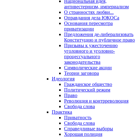
Национальная идея,
антивестернизм, империализм
О странностях любви...
Оправдания дела ЮКОСа
Основания пересмотра
приватизации
Предложения де-либерализовать
Конституцию и публичное право
Призывы к ужесточению
уголовного и уголовно-
процессуального
законодательства
Символические акции
Теории заговора
Идеология
Гражданское общество
Политический режим
Право
Революция и контрреволюция
Свобода слова
Практика
Приватность
Свобода слова
Справедливые выборы
Хорошая полиция