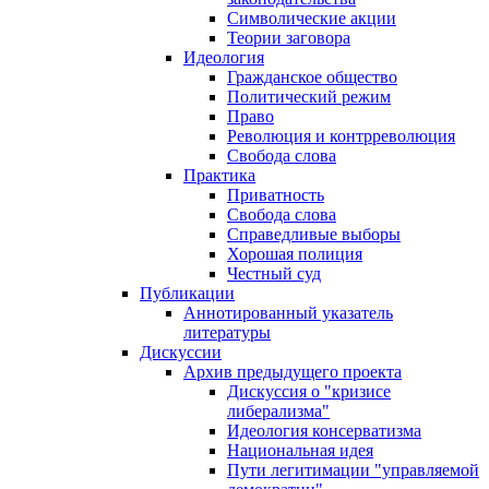
Символические акции
Теории заговора
Идеология
Гражданское общество
Политический режим
Право
Революция и контрреволюция
Свобода слова
Практика
Приватность
Свобода слова
Справедливые выборы
Хорошая полиция
Честный суд
Публикации
Аннотированный указатель
литературы
Дискуссии
Архив предыдущего проекта
Дискуссия о "кризисе
либерализма"
Идеология консерватизма
Национальная идея
Пути легитимации "управляемой