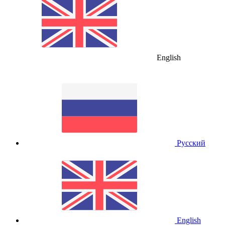
English
Русский
English