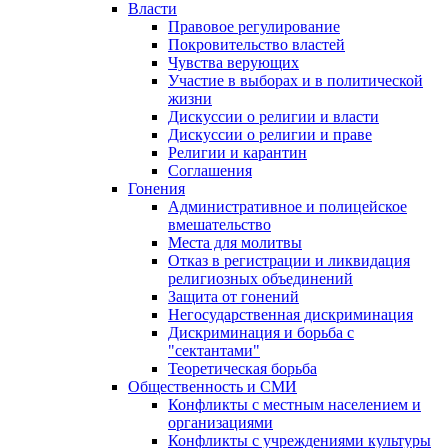
Власти
Правовое регулирование
Покровительство властей
Чувства верующих
Участие в выборах и в политической
жизни
Дискуссии о религии и власти
Дискуссии о религии и праве
Религии и карантин
Соглашения
Гонения
Административное и полицейское
вмешательство
Места для молитвы
Отказ в регистрации и ликвидация
религиозных объединений
Защита от гонений
Негосударственная дискриминация
Дискриминация и борьба с
"сектантами"
Теоретическая борьба
Общественность и СМИ
Конфликты с местным населением и
организациями
Конфликты с учреждениями культуры