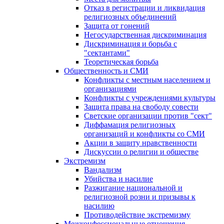
Отказ в регистрации и ликвидация
религиозных объединений
Защита от гонений
Негосударственная дискриминация
Дискриминация и борьба с
"сектантами"
Теоретическая борьба
Общественность и СМИ
Конфликты с местным населением и
организациями
Конфликты с учреждениями культуры
Защита права на свободу совести
Светские организации против "сект"
Диффамация религиозных
организаций и конфликты со СМИ
Акции в защиту нравственности
Дискуссии о религии и обществе
Экстремизм
Вандализм
Убийства и насилие
Разжигание национальной и
религиозной розни и призывы к
насилию
Противодействие экстремизму
Межконфессиональные отношения