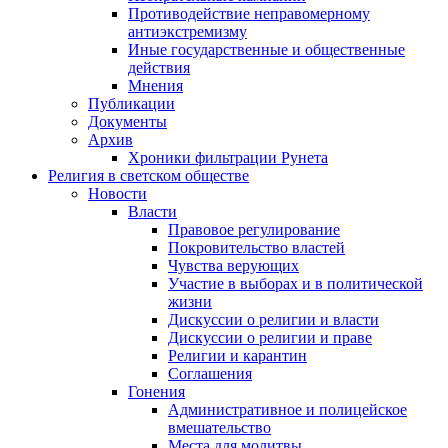
Противодействие неправомерному
антиэкстремизму
Иные государственные и общественные
действия
Мнения
Публикации
Документы
Архив
Хроники фильтрации Рунета
Религия в светском обществе
Новости
Власти
Правовое регулирование
Покровительство властей
Чувства верующих
Участие в выборах и в политической
жизни
Дискуссии о религии и власти
Дискуссии о религии и праве
Религии и карантин
Соглашения
Гонения
Административное и полицейское
вмешательство
Места для молитвы