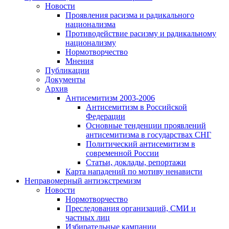
Новости
Проявления расизма и радикального
национализма
Противодействие расизму и радикальному
национализму
Нормотворчество
Мнения
Публикации
Документы
Архив
Антисемитизм 2003-2006
Антисемитизм в Российской
Федерации
Основные тенденции проявлений
антисемитизма в государствах СНГ
Политический антисемитизм в
современной России
Статьи, доклады, репортажи
Карта нападений по мотиву ненависти
Неправомерный антиэкстремизм
Новости
Нормотворчество
Преследования организаций, СМИ и
частных лиц
Избирательные кампании