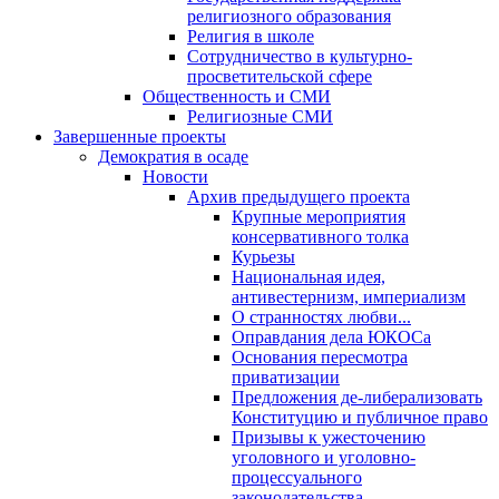
религиозного образования
Религия в школе
Сотрудничество в культурно-
просветительской сфере
Общественность и СМИ
Религиозные СМИ
Завершенные проекты
Демократия в осаде
Новости
Архив предыдущего проекта
Крупные мероприятия
консервативного толка
Курьезы
Национальная идея,
антивестернизм, империализм
О странностях любви...
Оправдания дела ЮКОСа
Основания пересмотра
приватизации
Предложения де-либерализовать
Конституцию и публичное право
Призывы к ужесточению
уголовного и уголовно-
процессуального
законодательства