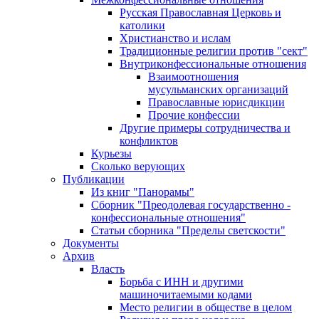
Русская Православная Церковь и
католики
Христианство и ислам
Традиционные религии против "сект"
Внутриконфессиональные отношения
Взаимоотношения
мусульманских организаций
Православные юрисдикции
Прочие конфессии
Другие примеры сотрудничества и
конфликтов
Курьезы
Сколько верующих
Публикации
Из книг "Панорамы"
Сборник "Преодолевая государственно -
конфессиональные отношения"
Статьи сборника "Пределы светскости"
Документы
Архив
Власть
Борьба с ИНН и другими
машиночитаемыми кодами
Место религии в обществе в целом