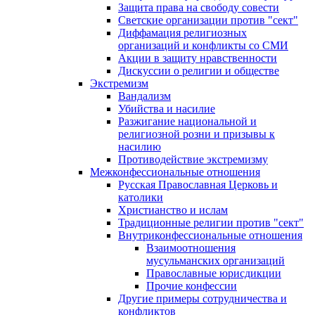
Защита права на свободу совести
Светские организации против "сект"
Диффамация религиозных
организаций и конфликты со СМИ
Акции в защиту нравственности
Дискуссии о религии и обществе
Экстремизм
Вандализм
Убийства и насилие
Разжигание национальной и
религиозной розни и призывы к
насилию
Противодействие экстремизму
Межконфессиональные отношения
Русская Православная Церковь и
католики
Христианство и ислам
Традиционные религии против "сект"
Внутриконфессиональные отношения
Взаимоотношения
мусульманских организаций
Православные юрисдикции
Прочие конфессии
Другие примеры сотрудничества и
конфликтов