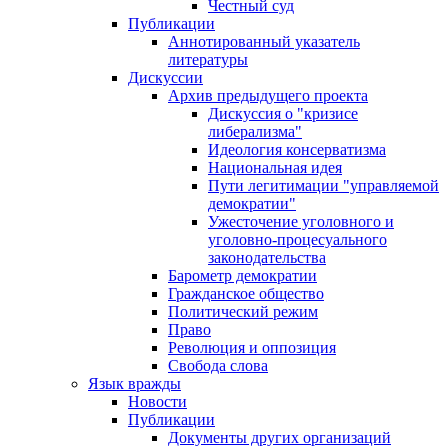
Честный суд
Публикации
Аннотированный указатель
литературы
Дискуссии
Архив предыдущего проекта
Дискуссия о "кризисе
либерализма"
Идеология консерватизма
Национальная идея
Пути легитимации "управляемой
демократии"
Ужесточение уголовного и
уголовно-процесуального
законодательства
Барометр демократии
Гражданское общество
Политический режим
Право
Революция и оппозиция
Свобода слова
Язык вражды
Новости
Публикации
Документы других организаций