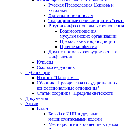
Русская Православная Церковь и
католики
Христианство и ислам
Традиционные религии против "сект"
Внутриконфессиональные отношения
Взаимоотношения
мусульманских организаций
Православные юрисдикции
Прочие конфессии
Другие примеры сотрудничества и
конфликтов
Курьезы
Сколько верующих
Публикации
Из книг "Панорамы"
Сборник "Преодолевая государственно -
конфессиональные отношения"
Статьи сборника "Пределы светскости"
Документы
Архив
Власть
Борьба с ИНН и другими
машиночитаемыми кодами
Место религии в обществе в целом