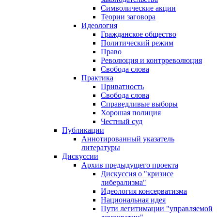
Символические акции
Теории заговора
Идеология
Гражданское общество
Политический режим
Право
Революция и контрреволюция
Свобода слова
Практика
Приватность
Свобода слова
Справедливые выборы
Хорошая полиция
Честный суд
Публикации
Аннотированный указатель
литературы
Дискуссии
Архив предыдущего проекта
Дискуссия о "кризисе
либерализма"
Идеология консерватизма
Национальная идея
Пути легитимации "управляемой