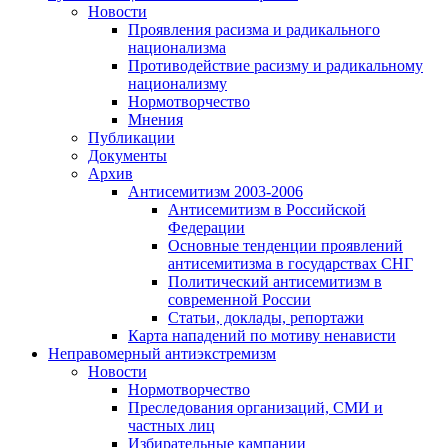
Новости
Проявления расизма и радикального
национализма
Противодействие расизму и радикальному
национализму
Нормотворчество
Мнения
Публикации
Документы
Архив
Антисемитизм 2003-2006
Антисемитизм в Российской
Федерации
Основные тенденции проявлений
антисемитизма в государствах СНГ
Политический антисемитизм в
современной России
Статьи, доклады, репортажи
Карта нападений по мотиву ненависти
Неправомерный антиэкстремизм
Новости
Нормотворчество
Преследования организаций, СМИ и
частных лиц
Избирательные кампании