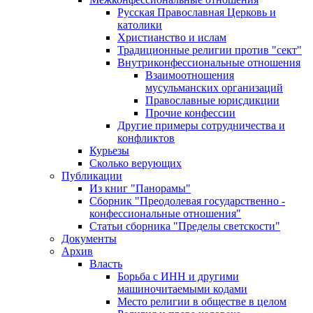
Русская Православная Церковь и
католики
Христианство и ислам
Традиционные религии против "сект"
Внутриконфессиональные отношения
Взаимоотношения
мусульманских организаций
Православные юрисдикции
Прочие конфессии
Другие примеры сотрудничества и
конфликтов
Курьезы
Сколько верующих
Публикации
Из книг "Панорамы"
Сборник "Преодолевая государственно -
конфессиональные отношения"
Статьи сборника "Пределы светскости"
Документы
Архив
Власть
Борьба с ИНН и другими
машиночитаемыми кодами
Место религии в обществе в целом