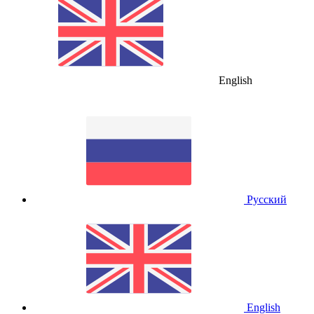
English
Русский
English