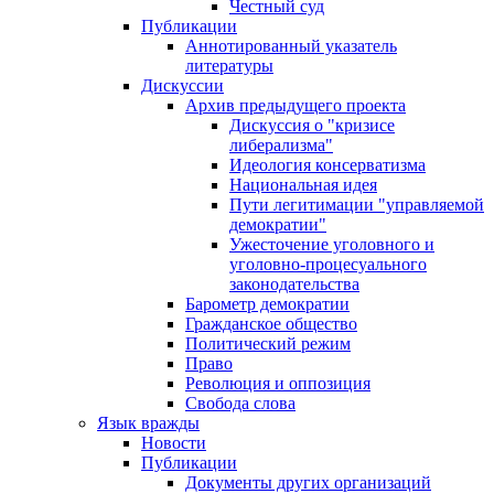
Честный суд
Публикации
Аннотированный указатель
литературы
Дискуссии
Архив предыдущего проекта
Дискуссия о "кризисе
либерализма"
Идеология консерватизма
Национальная идея
Пути легитимации "управляемой
демократии"
Ужесточение уголовного и
уголовно-процесуального
законодательства
Барометр демократии
Гражданское общество
Политический режим
Право
Революция и оппозиция
Свобода слова
Язык вражды
Новости
Публикации
Документы других организаций