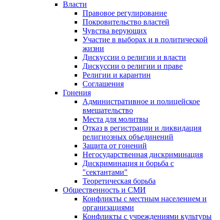
Власти
Правовое регулирование
Покровительство властей
Чувства верующих
Участие в выборах и в политической
жизни
Дискуссии о религии и власти
Дискуссии о религии и праве
Религии и карантин
Соглашения
Гонения
Административное и полицейское
вмешательство
Места для молитвы
Отказ в регистрации и ликвидация
религиозных объединений
Защита от гонений
Негосударственная дискриминация
Дискриминация и борьба с
"сектантами"
Теоретическая борьба
Общественность и СМИ
Конфликты с местным населением и
организациями
Конфликты с учреждениями культуры