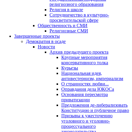
религиозного образования
Религия в школе
Сотрудничество в культурно-
просветительской сфере
Общественность и СМИ
Религиозные СМИ
Завершенные проекты
Демократия в осаде
Новости
Архив предыдущего проекта
Крупные мероприятия
консервативного толка
Курьезы
Национальная идея,
антивестернизм, империализм
О странностях любви...
Оправдания дела ЮКОСа
Основания пересмотра
приватизации
Предложения де-либерализовать
Конституцию и публичное право
Призывы к ужесточению
уголовного и уголовно-
процессуального
законодательства