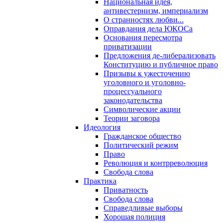
Национальная идея,
антивестернизм, империализм
О странностях любви...
Оправдания дела ЮКОСа
Основания пересмотра
приватизации
Предложения де-либерализовать
Конституцию и публичное право
Призывы к ужесточению
уголовного и уголовно-
процессуального
законодательства
Символические акции
Теории заговора
Идеология
Гражданское общество
Политический режим
Право
Революция и контрреволюция
Свобода слова
Практика
Приватность
Свобода слова
Справедливые выборы
Хорошая полиция