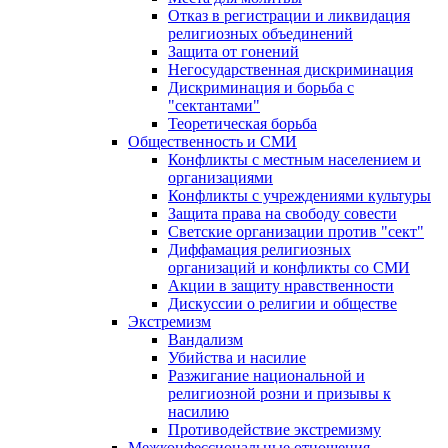
Отказ в регистрации и ликвидация
религиозных объединений
Защита от гонений
Негосударственная дискриминация
Дискриминация и борьба с
"сектантами"
Теоретическая борьба
Общественность и СМИ
Конфликты с местным населением и
организациями
Конфликты с учреждениями культуры
Защита права на свободу совести
Светские организации против "сект"
Диффамация религиозных
организаций и конфликты со СМИ
Акции в защиту нравственности
Дискуссии о религии и обществе
Экстремизм
Вандализм
Убийства и насилие
Разжигание национальной и
религиозной розни и призывы к
насилию
Противодействие экстремизму
Межконфессиональные отношения