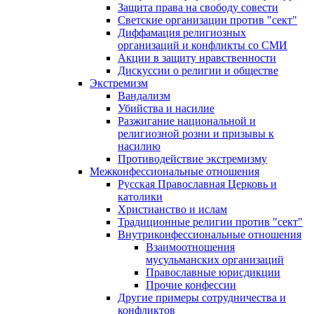
Защита права на свободу совести
Светские организации против "сект"
Диффамация религиозных
организаций и конфликты со СМИ
Акции в защиту нравственности
Дискуссии о религии и обществе
Экстремизм
Вандализм
Убийства и насилие
Разжигание национальной и
религиозной розни и призывы к
насилию
Противодействие экстремизму
Межконфессиональные отношения
Русская Православная Церковь и
католики
Христианство и ислам
Традиционные религии против "сект"
Внутриконфессиональные отношения
Взаимоотношения
мусульманских организаций
Православные юрисдикции
Прочие конфессии
Другие примеры сотрудничества и
конфликтов