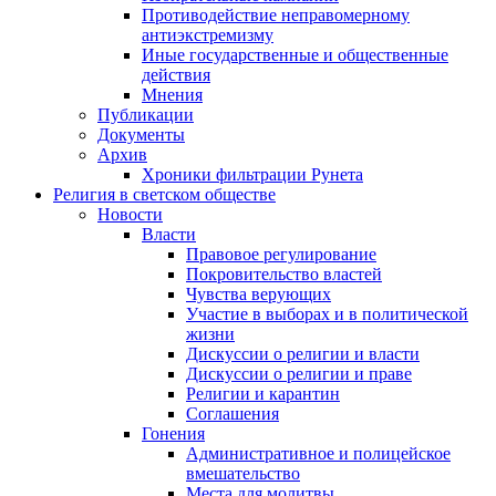
Противодействие неправомерному
антиэкстремизму
Иные государственные и общественные
действия
Мнения
Публикации
Документы
Архив
Хроники фильтрации Рунета
Религия в светском обществе
Новости
Власти
Правовое регулирование
Покровительство властей
Чувства верующих
Участие в выборах и в политической
жизни
Дискуссии о религии и власти
Дискуссии о религии и праве
Религии и карантин
Соглашения
Гонения
Административное и полицейское
вмешательство
Места для молитвы