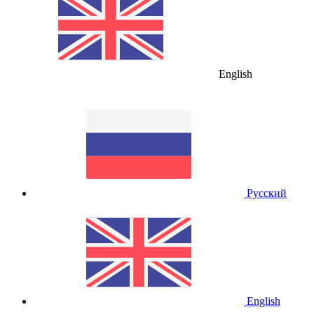
English
Русский
English