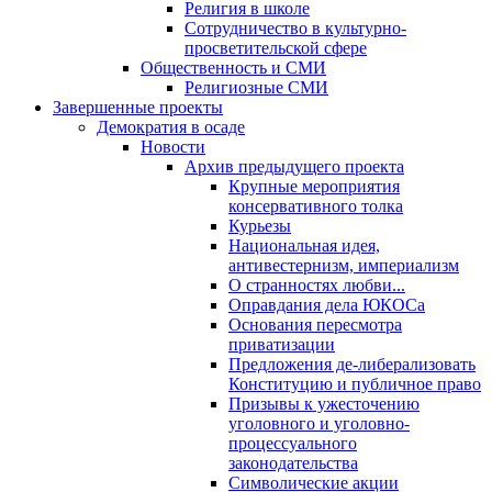
Религия в школе
Сотрудничество в культурно-
просветительской сфере
Общественность и СМИ
Религиозные СМИ
Завершенные проекты
Демократия в осаде
Новости
Архив предыдущего проекта
Крупные мероприятия
консервативного толка
Курьезы
Национальная идея,
антивестернизм, империализм
О странностях любви...
Оправдания дела ЮКОСа
Основания пересмотра
приватизации
Предложения де-либерализовать
Конституцию и публичное право
Призывы к ужесточению
уголовного и уголовно-
процессуального
законодательства
Символические акции