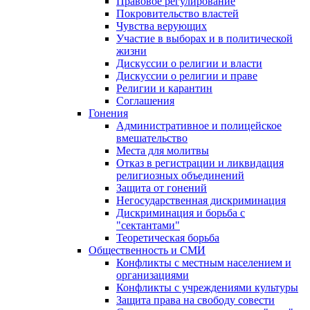
Правовое регулирование
Покровительство властей
Чувства верующих
Участие в выборах и в политической
жизни
Дискуссии о религии и власти
Дискуссии о религии и праве
Религии и карантин
Соглашения
Гонения
Административное и полицейское
вмешательство
Места для молитвы
Отказ в регистрации и ликвидация
религиозных объединений
Защита от гонений
Негосударственная дискриминация
Дискриминация и борьба с
"сектантами"
Теоретическая борьба
Общественность и СМИ
Конфликты с местным населением и
организациями
Конфликты с учреждениями культуры
Защита права на свободу совести