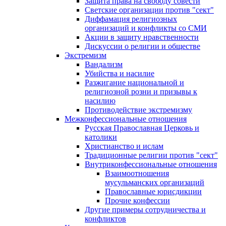
Защита права на свободу совести
Светские организации против "сект"
Диффамация религиозных
организаций и конфликты со СМИ
Акции в защиту нравственности
Дискуссии о религии и обществе
Экстремизм
Вандализм
Убийства и насилие
Разжигание национальной и
религиозной розни и призывы к
насилию
Противодействие экстремизму
Межконфессиональные отношения
Русская Православная Церковь и
католики
Христианство и ислам
Традиционные религии против "сект"
Внутриконфессиональные отношения
Взаимоотношения
мусульманских организаций
Православные юрисдикции
Прочие конфессии
Другие примеры сотрудничества и
конфликтов