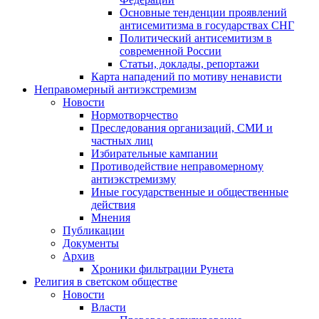
Основные тенденции проявлений
антисемитизма в государствах СНГ
Политический антисемитизм в
современной России
Статьи, доклады, репортажи
Карта нападений по мотиву ненависти
Неправомерный антиэкстремизм
Новости
Нормотворчество
Преследования организаций, СМИ и
частных лиц
Избирательные кампании
Противодействие неправомерному
антиэкстремизму
Иные государственные и общественные
действия
Мнения
Публикации
Документы
Архив
Хроники фильтрации Рунета
Религия в светском обществе
Новости
Власти