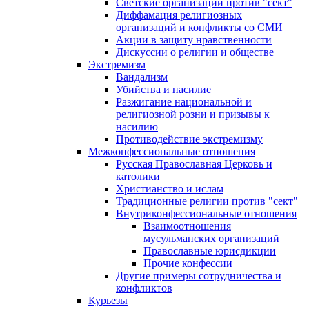
Светские организации против "сект"
Диффамация религиозных
организаций и конфликты со СМИ
Акции в защиту нравственности
Дискуссии о религии и обществе
Экстремизм
Вандализм
Убийства и насилие
Разжигание национальной и
религиозной розни и призывы к
насилию
Противодействие экстремизму
Межконфессиональные отношения
Русская Православная Церковь и
католики
Христианство и ислам
Традиционные религии против "сект"
Внутриконфессиональные отношения
Взаимоотношения
мусульманских организаций
Православные юрисдикции
Прочие конфессии
Другие примеры сотрудничества и
конфликтов
Курьезы