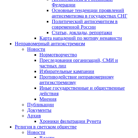
Федерации
Основные тенденции проявлений
антисемитизма в государствах СНГ
Политический антисемитизм в
современной России
Статьи, доклады, репортажи
Карта нападений по мотиву ненависти
Неправомерный антиэкстремизм
Новости
Нормотворчество
Преследования организаций, СМИ и
частных лиц
Избирательные кампании
Противодействие неправомерному
антиэкстремизму
Иные государственные и общественные
действия
Мнения
Публикации
Документы
Архив
Хроники фильтрации Рунета
Религия в светском обществе
Новости
Власти