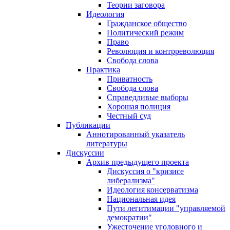
Теории заговора
Идеология
Гражданское общество
Политический режим
Право
Революция и контрреволюция
Свобода слова
Практика
Приватность
Свобода слова
Справедливые выборы
Хорошая полиция
Честный суд
Публикации
Аннотированный указатель
литературы
Дискуссии
Архив предыдущего проекта
Дискуссия о "кризисе
либерализма"
Идеология консерватизма
Национальная идея
Пути легитимации "управляемой
демократии"
Ужесточение уголовного и