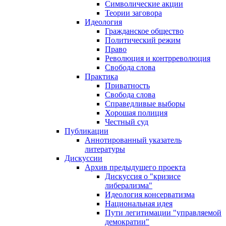
Символические акции
Теории заговора
Идеология
Гражданское общество
Политический режим
Право
Революция и контрреволюция
Свобода слова
Практика
Приватность
Свобода слова
Справедливые выборы
Хорошая полиция
Честный суд
Публикации
Аннотированный указатель
литературы
Дискуссии
Архив предыдущего проекта
Дискуссия о "кризисе
либерализма"
Идеология консерватизма
Национальная идея
Пути легитимации "управляемой
демократии"