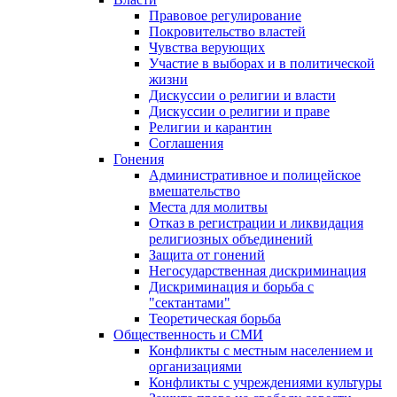
Правовое регулирование
Покровительство властей
Чувства верующих
Участие в выборах и в политической
жизни
Дискуссии о религии и власти
Дискуссии о религии и праве
Религии и карантин
Соглашения
Гонения
Административное и полицейское
вмешательство
Места для молитвы
Отказ в регистрации и ликвидация
религиозных объединений
Защита от гонений
Негосударственная дискриминация
Дискриминация и борьба с
"сектантами"
Теоретическая борьба
Общественность и СМИ
Конфликты с местным населением и
организациями
Конфликты с учреждениями культуры