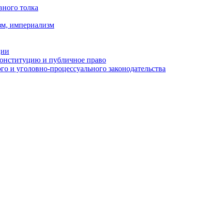
вного толка
зм, империализм
ции
Конституцию и публичное право
о и уголовно-процессуального законодательства