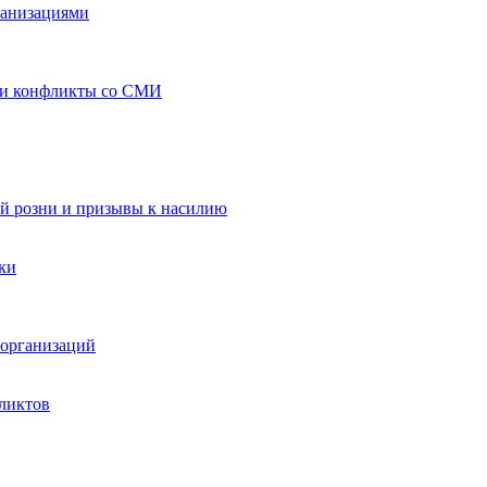
ганизациями
 и конфликты со СМИ
й розни и призывы к насилию
ки
организаций
ликтов