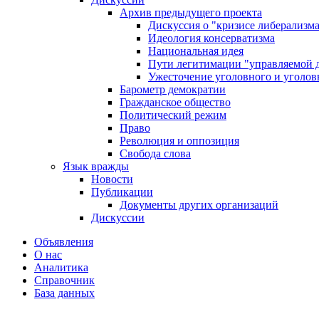
Архив предыдущего проекта
Дискуссия о "кризисе либерализм
Идеология консерватизма
Национальная идея
Пути легитимации "управляемой 
Ужесточение уголовного и уголов
Барометр демократии
Гражданское общество
Политический режим
Право
Революция и оппозиция
Свобода слова
Язык вражды
Новости
Публикации
Документы других организаций
Дискуссии
Объявления
О нас
Аналитика
Справочник
База данных