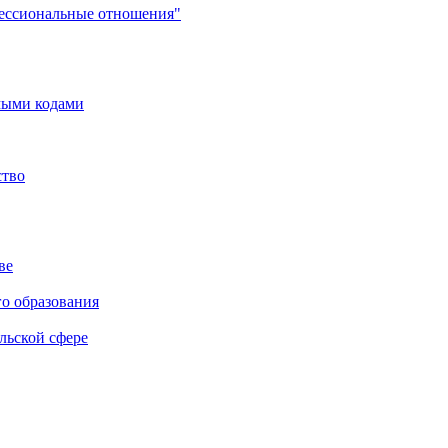
фессиональные отношения"
мыми кодами
ство
ве
го образования
льской сфере