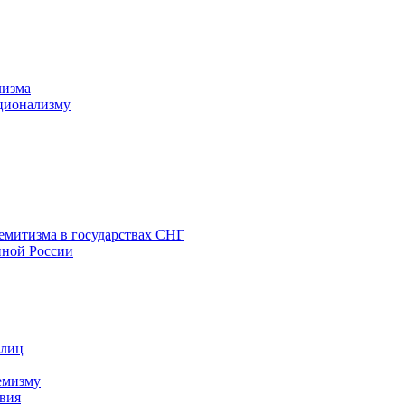
лизма
ционализму
емитизма в государствах СНГ
нной России
 лиц
емизму
вия