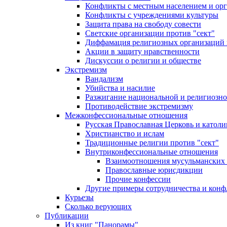
Конфликты с местным населением и ор
Конфликты с учреждениями культуры
Защита права на свободу совести
Светские организации против "сект"
Диффамация религиозных организаций
Акции в защиту нравственности
Дискуссии о религии и обществе
Экстремизм
Вандализм
Убийства и насилие
Разжигание национальной и религиозно
Противодействие экстремизму
Межконфессиональные отношения
Русская Православная Церковь и католи
Христианство и ислам
Традиционные религии против "сект"
Внутриконфессиональные отношения
Взаимоотношения мусульманских 
Православные юрисдикции
Прочие конфессии
Другие примеры сотрудничества и конф
Курьезы
Сколько верующих
Публикации
Из книг "Панорамы"