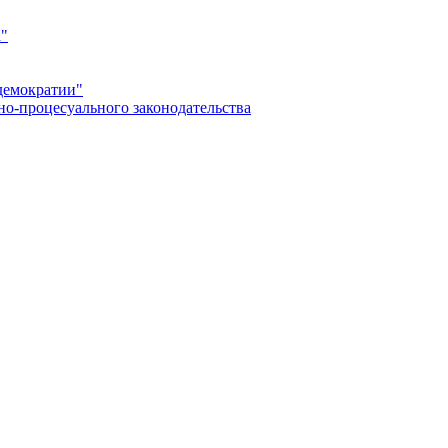
а"
демократии"
но-процесуального законодательства