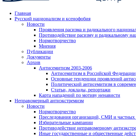
Главная
Русский национализм и ксенофобия
Новости
Проявления расизма и радикального национа
Противодействие расизму и радикальному на
Нормотворчество
Мнения
Публикации
Документы
Архив
Антисемитизм 2003-2006
Антисемитизм в Российской Федерации
Основные тенденции проявлений антис
Политический антисемитизм в совреме
Статьи, доклады, репортажи
Карта нападений по мотиву ненависти
Неправомерный антиэкстремизм
Новости
Нормотворчество
Преследования организаций, СМИ и частных
Избирательные кампании
Противодействие неправомерному антиэкстр
Иные государственные и общественные дейст