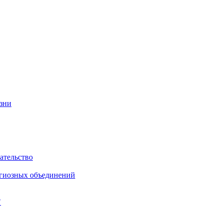
изни
ательство
игиозных объединений
"