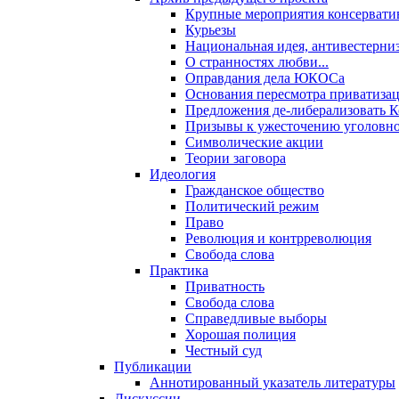
Крупные мероприятия консервати
Курьезы
Национальная идея, антивестерни
О странностях любви...
Оправдания дела ЮКОСа
Основания пересмотра приватиза
Предложения де-либерализовать 
Призывы к ужесточению уголовног
Символические акции
Теории заговора
Идеология
Гражданское общество
Политический режим
Право
Революция и контрреволюция
Свобода слова
Практика
Приватность
Свобода слова
Справедливые выборы
Хорошая полиция
Честный суд
Публикации
Аннотированный указатель литературы
Дискуссии