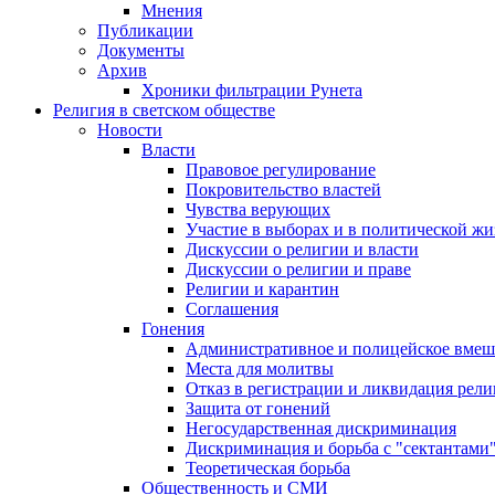
Мнения
Публикации
Документы
Архив
Хроники фильтрации Рунета
Религия в светском обществе
Новости
Власти
Правовое регулирование
Покровительство властей
Чувства верующих
Участие в выборах и в политической ж
Дискуссии о религии и власти
Дискуссии о религии и праве
Религии и карантин
Соглашения
Гонения
Административное и полицейское вмеш
Места для молитвы
Отказ в регистрации и ликвидация рел
Защита от гонений
Негосударственная дискриминация
Дискриминация и борьба с "сектантами
Теоретическая борьба
Общественность и СМИ