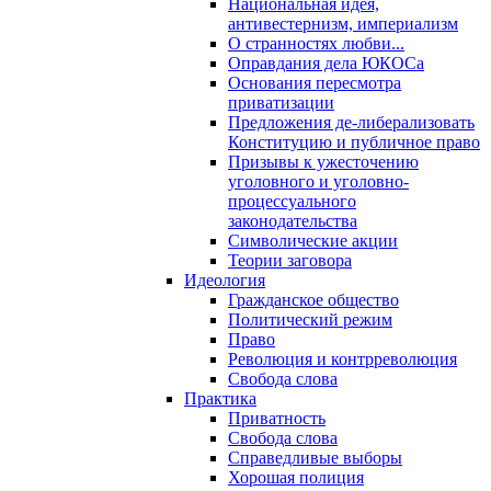
Национальная идея,
антивестернизм, империализм
О странностях любви...
Оправдания дела ЮКОСа
Основания пересмотра
приватизации
Предложения де-либерализовать
Конституцию и публичное право
Призывы к ужесточению
уголовного и уголовно-
процессуального
законодательства
Символические акции
Теории заговора
Идеология
Гражданское общество
Политический режим
Право
Революция и контрреволюция
Свобода слова
Практика
Приватность
Свобода слова
Справедливые выборы
Хорошая полиция