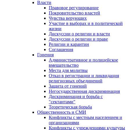
Власти
Правовое регулирование
Покровительство властей
Чувства верующих
Участие в выборах и в политической
жизни
Дискуссии о религии и власти
Дискуссии о религии и праве
Религии и карантин
Соглашения
Гонения
Административное и полицейское
вмешательство
Места для молитвы
Отказ в регистрации и ликвидация
религиозных объединений
Защита от гонений
Негосударственная дискриминация
Дискриминация и борьба с
"сектантами"
Теоретическая борьба
Общественность и СМИ
Конфликты с местным населением и
организациями
Конфликты с учреждениями культуры