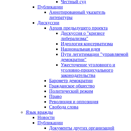
Честный суд
Публикации
Аннотированный указатель
литературы
Дискуссии
Архив предыдущего проекта
Дискуссия о "кризисе
либерализма"
Идеология консерватизма
Национальная идея
Пути легитимации "управляемой
демократии"
Ужесточение уголовного и
уголовно-процесуального
законодательства
Барометр демократии
Гражданское общество
Политический режим
Право
Революция и оппозиция
Свобода слова
Язык вражды
Новости
Публикации
Документы других организаций