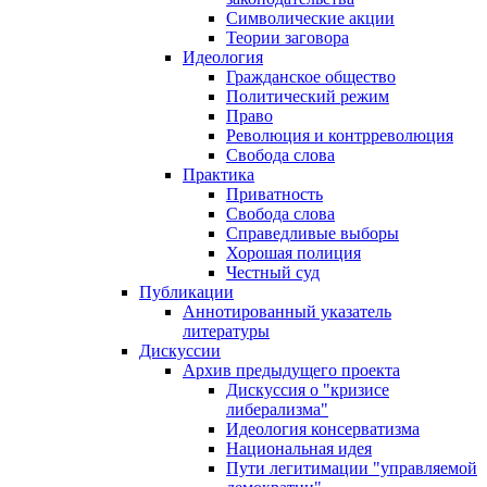
Символические акции
Теории заговора
Идеология
Гражданское общество
Политический режим
Право
Революция и контрреволюция
Свобода слова
Практика
Приватность
Свобода слова
Справедливые выборы
Хорошая полиция
Честный суд
Публикации
Аннотированный указатель
литературы
Дискуссии
Архив предыдущего проекта
Дискуссия о "кризисе
либерализма"
Идеология консерватизма
Национальная идея
Пути легитимации "управляемой