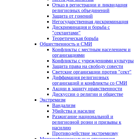
Отказ в регистрации и ликвидация
религиозных объединений
Защита от гонений
Негосударственная дискриминация
Дискриминация и борьба с
"сектантами"
Теоретическая борьба
Общественность и СМИ
Конфликты с местным населением и
организациями
Конфликты с учреждениями культуры
Защита права на свободу совести
Светские организации против "сект"
Диффамация религиозных
организаций и конфликты со СМИ
Акции в защиту нравственности
Дискуссии о религии и обществе
Экстремизм
Вандализм
Убийства и насилие
Разжигание национальной и
религиозной розни и призывы к
насилию
Противодействие экстремизму
Межконфессиональные отношения