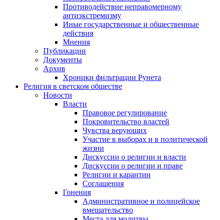
Противодействие неправомерному
антиэкстремизму
Иные государственные и общественные
действия
Мнения
Публикации
Документы
Архив
Хроники фильтрации Рунета
Религия в светском обществе
Новости
Власти
Правовое регулирование
Покровительство властей
Чувства верующих
Участие в выборах и в политической
жизни
Дискуссии о религии и власти
Дискуссии о религии и праве
Религии и карантин
Соглашения
Гонения
Административное и полицейское
вмешательство
Места для молитвы