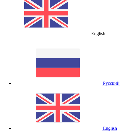
English
Русский
English