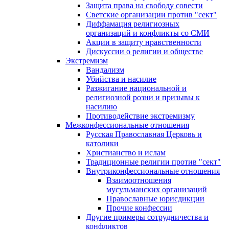
Защита права на свободу совести
Светские организации против "сект"
Диффамация религиозных
организаций и конфликты со СМИ
Акции в защиту нравственности
Дискуссии о религии и обществе
Экстремизм
Вандализм
Убийства и насилие
Разжигание национальной и
религиозной розни и призывы к
насилию
Противодействие экстремизму
Межконфессиональные отношения
Русская Православная Церковь и
католики
Христианство и ислам
Традиционные религии против "сект"
Внутриконфессиональные отношения
Взаимоотношения
мусульманских организаций
Православные юрисдикции
Прочие конфессии
Другие примеры сотрудничества и
конфликтов