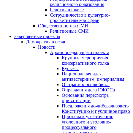
религиозного образования
Религия в школе
Сотрудничество в культурно-
просветительской сфере
Общественность и СМИ
Религиозные СМИ
Завершенные проекты
Демократия в осаде
Новости
Архив предыдущего проекта
Крупные мероприятия
консервативного толка
Курьезы
Национальная идея,
антивестернизм, империализм
О странностях любви...
Оправдания дела ЮКОСа
Основания пересмотра
приватизации
Предложения де-либерализовать
Конституцию и публичное право
Призывы к ужесточению
уголовного и уголовно-
процессуального
законодательства