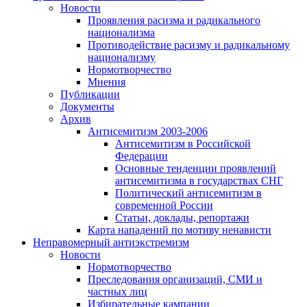
Новости
Проявления расизма и радикального
национализма
Противодействие расизму и радикальному
национализму
Нормотворчество
Мнения
Публикации
Документы
Архив
Антисемитизм 2003-2006
Антисемитизм в Российской
Федерации
Основные тенденции проявлений
антисемитизма в государствах СНГ
Политический антисемитизм в
современной России
Статьи, доклады, репортажи
Карта нападений по мотиву ненависти
Неправомерный антиэкстремизм
Новости
Нормотворчество
Преследования организаций, СМИ и
частных лиц
Избирательные кампании