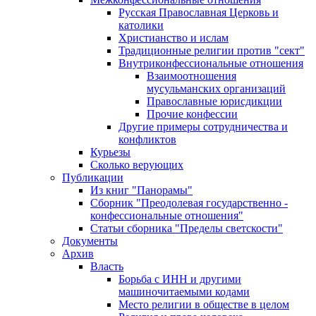
Русская Православная Церковь и
католики
Христианство и ислам
Традиционные религии против "сект"
Внутриконфессиональные отношения
Взаимоотношения
мусульманских организаций
Православные юрисдикции
Прочие конфессии
Другие примеры сотрудничества и
конфликтов
Курьезы
Сколько верующих
Публикации
Из книг "Панорамы"
Сборник "Преодолевая государственно -
конфессиональные отношения"
Статьи сборника "Пределы светскости"
Документы
Архив
Власть
Борьба с ИНН и другими
машиночитаемыми кодами
Место религии в обществе в целом