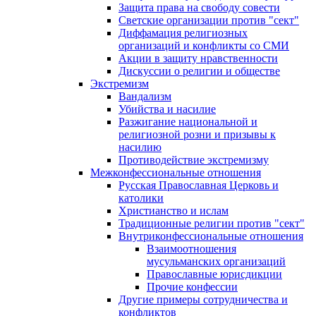
Защита права на свободу совести
Светские организации против "сект"
Диффамация религиозных
организаций и конфликты со СМИ
Акции в защиту нравственности
Дискуссии о религии и обществе
Экстремизм
Вандализм
Убийства и насилие
Разжигание национальной и
религиозной розни и призывы к
насилию
Противодействие экстремизму
Межконфессиональные отношения
Русская Православная Церковь и
католики
Христианство и ислам
Традиционные религии против "сект"
Внутриконфессиональные отношения
Взаимоотношения
мусульманских организаций
Православные юрисдикции
Прочие конфессии
Другие примеры сотрудничества и
конфликтов