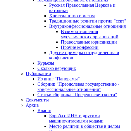
Русская Православная Церковь и
католики
Христианство и ислам
Традиционные религии против "сект"
Внутриконфессиональные отношения
Взаимоотношения
мусульманских организаций
Православные юрисдикции
Прочие конфессии
Другие примеры сотрудничества и
конфликтов
Курьезы
Сколько верующих
Публикации
Из книг "Панорамы"
Сборник "Преодолевая государственно -
конфессиональные отношения"
Статьи сборника "Пределы светскости"
Документы
Архив
Власть
Борьба с ИНН и другими
машиночитаемыми кодами
Место религии в обществе в целом