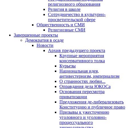
религиозного образования
Религия в школе
Сотрудничество в культурно-
просветительской сфере
Общественность и СМИ
Религиозные СМИ
Завершенные проекты
Демократия в осаде
Новости
Архив предыдущего проекта
Крупные мероприятия
консервативного толка
Курьезы
Национальная идея,
антивестернизм, империализм
О странностях любви...
Оправдания дела ЮКОСа
Основания пересмотра
приватизации
Предложения де-либерализовать
Конституцию и публичное право
Призывы к ужесточению
уголовного и уголовно-
процессуального
законодательства