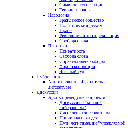
Символические акции
Теории заговора
Идеология
Гражданское общество
Политический режим
Право
Революция и контрреволюция
Свобода слова
Практика
Приватность
Свобода слова
Справедливые выборы
Хорошая полиция
Честный суд
Публикации
Аннотированный указатель
литературы
Дискуссии
Архив предыдущего проекта
Дискуссия о "кризисе
либерализма"
Идеология консерватизма
Национальная идея
Пути легитимации "управляемой