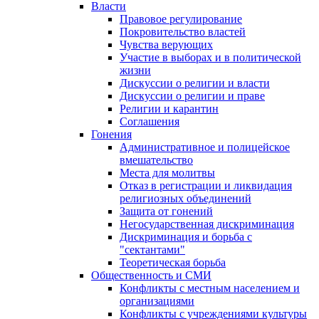
Власти
Правовое регулирование
Покровительство властей
Чувства верующих
Участие в выборах и в политической
жизни
Дискуссии о религии и власти
Дискуссии о религии и праве
Религии и карантин
Соглашения
Гонения
Административное и полицейское
вмешательство
Места для молитвы
Отказ в регистрации и ликвидация
религиозных объединений
Защита от гонений
Негосударственная дискриминация
Дискриминация и борьба с
"сектантами"
Теоретическая борьба
Общественность и СМИ
Конфликты с местным населением и
организациями
Конфликты с учреждениями культуры