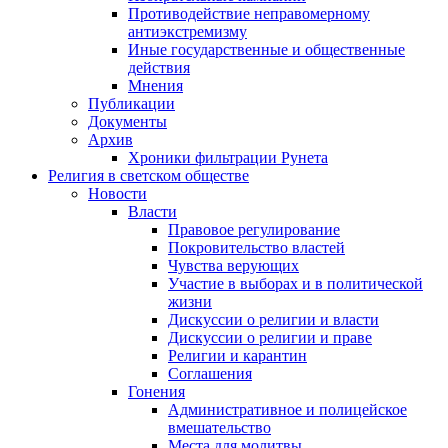
Противодействие неправомерному
антиэкстремизму
Иные государственные и общественные
действия
Мнения
Публикации
Документы
Архив
Хроники фильтрации Рунета
Религия в светском обществе
Новости
Власти
Правовое регулирование
Покровительство властей
Чувства верующих
Участие в выборах и в политической
жизни
Дискуссии о религии и власти
Дискуссии о религии и праве
Религии и карантин
Соглашения
Гонения
Административное и полицейское
вмешательство
Места для молитвы