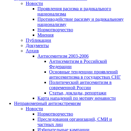
Новости
Проявления расизма и радикального
национализма
Противодействие расизму и радикальному
национализму
Нормотворчество
Мнения
Публикации
Документы
Архив
Антисемитизм 2003-2006
Антисемитизм в Российской
Федерации
Основные тенденции проявлений
антисемитизма в государствах СНГ
Политический антисемитизм в
современной России
Статьи, доклады, репортажи
Карта нападений по мотиву ненависти
Неправомерный антиэкстремизм
Новости
Нормотворчество
Преследования организаций, СМИ и
частных лиц
Избирательные кампании