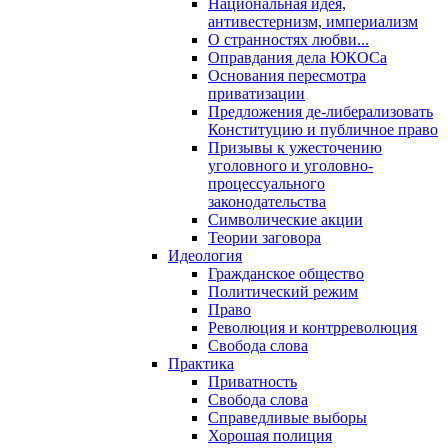
Национальная идея,
антивестернизм, империализм
О странностях любви...
Оправдания дела ЮКОСа
Основания пересмотра
приватизации
Предложения де-либерализовать
Конституцию и публичное право
Призывы к ужесточению
уголовного и уголовно-
процессуального
законодательства
Символические акции
Теории заговора
Идеология
Гражданское общество
Политический режим
Право
Революция и контрреволюция
Свобода слова
Практика
Приватность
Свобода слова
Справедливые выборы
Хорошая полиция