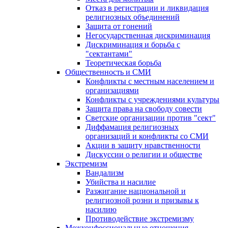
Отказ в регистрации и ликвидация
религиозных объединений
Защита от гонений
Негосударственная дискриминация
Дискриминация и борьба с
"сектантами"
Теоретическая борьба
Общественность и СМИ
Конфликты с местным населением и
организациями
Конфликты с учреждениями культуры
Защита права на свободу совести
Светские организации против "сект"
Диффамация религиозных
организаций и конфликты со СМИ
Акции в защиту нравственности
Дискуссии о религии и обществе
Экстремизм
Вандализм
Убийства и насилие
Разжигание национальной и
религиозной розни и призывы к
насилию
Противодействие экстремизму
Межконфессиональные отношения