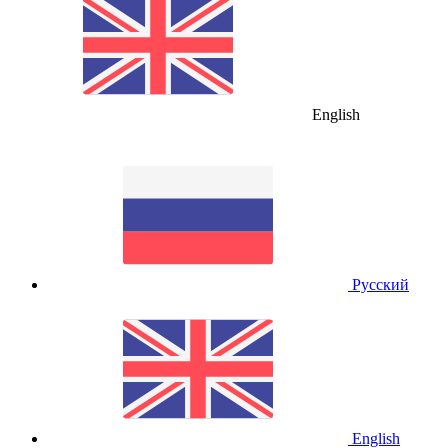
English
Русский
English