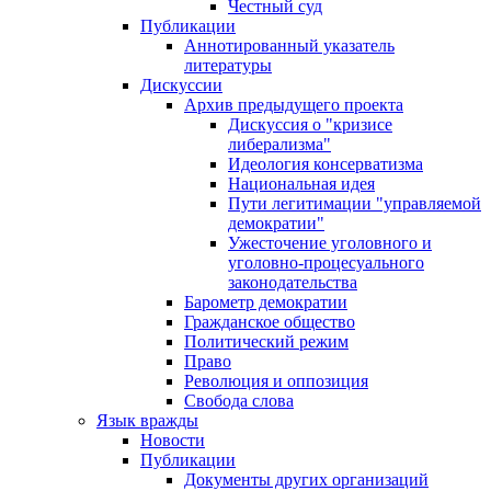
Честный суд
Публикации
Аннотированный указатель
литературы
Дискуссии
Архив предыдущего проекта
Дискуссия о "кризисе
либерализма"
Идеология консерватизма
Национальная идея
Пути легитимации "управляемой
демократии"
Ужесточение уголовного и
уголовно-процесуального
законодательства
Барометр демократии
Гражданское общество
Политический режим
Право
Революция и оппозиция
Свобода слова
Язык вражды
Новости
Публикации
Документы других организаций