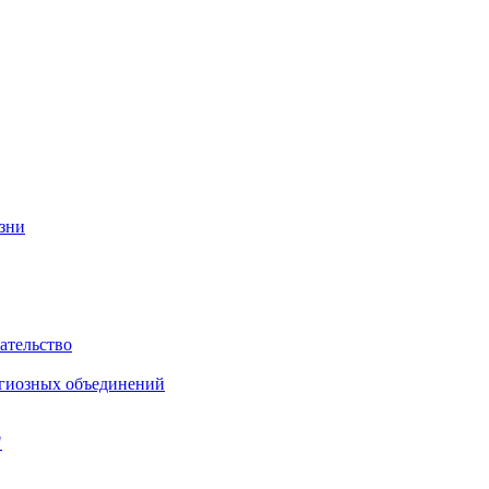
изни
ательство
игиозных объединений
"