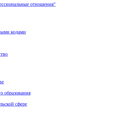
фессиональные отношения"
мыми кодами
ство
ве
го образования
льской сфере