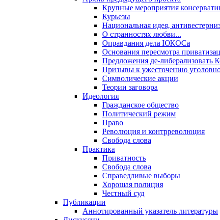
Крупные мероприятия консервати
Курьезы
Национальная идея, антивестерни
О странностях любви...
Оправдания дела ЮКОСа
Основания пересмотра приватиза
Предложения де-либерализовать 
Призывы к ужесточению уголовног
Символические акции
Теории заговора
Идеология
Гражданское общество
Политический режим
Право
Революция и контрреволюция
Свобода слова
Практика
Приватность
Свобода слова
Справедливые выборы
Хорошая полиция
Честный суд
Публикации
Аннотированный указатель литературы
Дискуссии