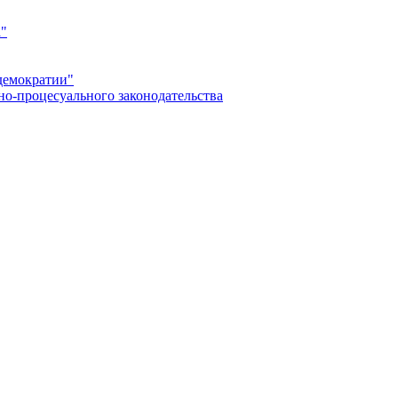
а"
демократии"
но-процесуального законодательства