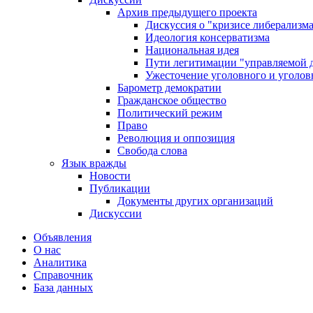
Архив предыдущего проекта
Дискуссия о "кризисе либерализм
Идеология консерватизма
Национальная идея
Пути легитимации "управляемой 
Ужесточение уголовного и уголов
Барометр демократии
Гражданское общество
Политический режим
Право
Революция и оппозиция
Свобода слова
Язык вражды
Новости
Публикации
Документы других организаций
Дискуссии
Объявления
О нас
Аналитика
Справочник
База данных