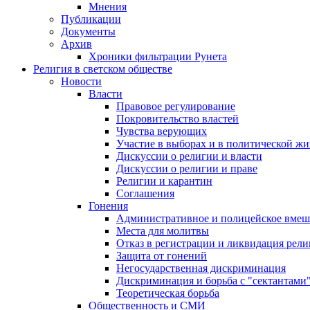
Мнения
Публикации
Документы
Архив
Хроники фильтрации Рунета
Религия в светском обществе
Новости
Власти
Правовое регулирование
Покровительство властей
Чувства верующих
Участие в выборах и в политической ж
Дискуссии о религии и власти
Дискуссии о религии и праве
Религии и карантин
Соглашения
Гонения
Административное и полицейское вмеш
Места для молитвы
Отказ в регистрации и ликвидация рел
Защита от гонений
Негосударственная дискриминация
Дискриминация и борьба с "сектантами
Теоретическая борьба
Общественность и СМИ