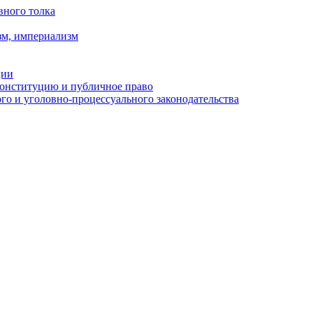
вного толка
зм, империализм
ции
Конституцию и публичное право
о и уголовно-процессуального законодательства