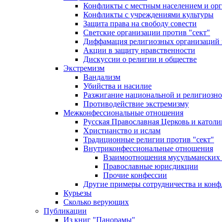
Конфликты с местным населением и ор
Конфликты с учреждениями культуры
Защита права на свободу совести
Светские организации против "сект"
Диффамация религиозных организаций
Акции в защиту нравственности
Дискуссии о религии и обществе
Экстремизм
Вандализм
Убийства и насилие
Разжигание национальной и религиозно
Противодействие экстремизму
Межконфессиональные отношения
Русская Православная Церковь и католи
Христианство и ислам
Традиционные религии против "сект"
Внутриконфессиональные отношения
Взаимоотношения мусульманских 
Православные юрисдикции
Прочие конфессии
Другие примеры сотрудничества и конф
Курьезы
Сколько верующих
Публикации
Из книг "Панорамы"