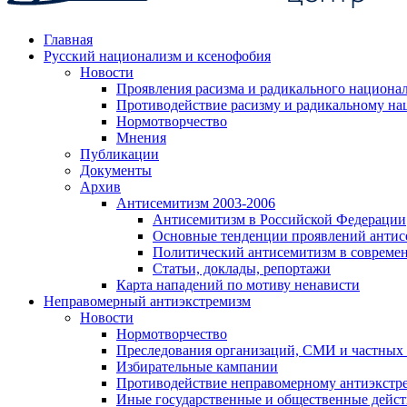
Главная
Русский национализм и ксенофобия
Новости
Проявления расизма и радикального национа
Противодействие расизму и радикальному на
Нормотворчество
Мнения
Публикации
Документы
Архив
Антисемитизм 2003-2006
Антисемитизм в Российской Федерации
Основные тенденции проявлений антис
Политический антисемитизм в совреме
Статьи, доклады, репортажи
Карта нападений по мотиву ненависти
Неправомерный антиэкстремизм
Новости
Нормотворчество
Преследования организаций, СМИ и частных
Избирательные кампании
Противодействие неправомерному антиэкстр
Иные государственные и общественные дейст