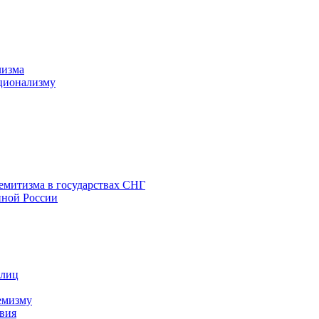
лизма
ционализму
емитизма в государствах СНГ
нной России
 лиц
емизму
вия