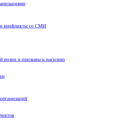
ганизациями
 и конфликты со СМИ
й розни и призывы к насилию
ки
организаций
ликтов