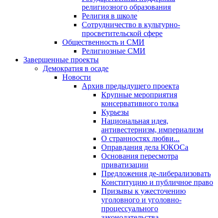
религиозного образования
Религия в школе
Сотрудничество в культурно-
просветительской сфере
Общественность и СМИ
Религиозные СМИ
Завершенные проекты
Демократия в осаде
Новости
Архив предыдущего проекта
Крупные мероприятия
консервативного толка
Курьезы
Национальная идея,
антивестернизм, империализм
О странностях любви...
Оправдания дела ЮКОСа
Основания пересмотра
приватизации
Предложения де-либерализовать
Конституцию и публичное право
Призывы к ужесточению
уголовного и уголовно-
процессуального
законодательства