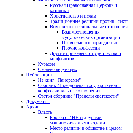
Русская Православная Церковь и
католики
Христианство и ислам
Традиционные религии против "сект"
Внутриконфессиональные отношения
Взаимоотношения
мусульманских организаций
Православные юрисдикции
Прочие конфессии
Другие примеры сотрудничества и
конфликтов
Курьезы
Сколько верующих
Публикации
Из книг "Панорамы"
Сборник "Преодолевая государственно -
конфессиональные отношения"
Статьи сборника "Пределы светскости"
Документы
Архив
Власть
Борьба с ИНН и другими
машиночитаемыми кодами
Место религии в обществе в целом