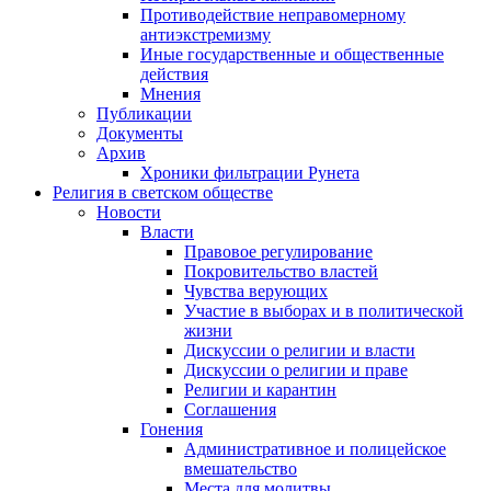
Противодействие неправомерному
антиэкстремизму
Иные государственные и общественные
действия
Мнения
Публикации
Документы
Архив
Хроники фильтрации Рунета
Религия в светском обществе
Новости
Власти
Правовое регулирование
Покровительство властей
Чувства верующих
Участие в выборах и в политической
жизни
Дискуссии о религии и власти
Дискуссии о религии и праве
Религии и карантин
Соглашения
Гонения
Административное и полицейское
вмешательство
Места для молитвы