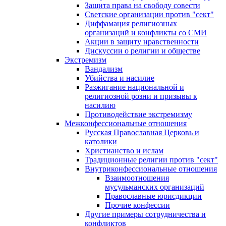
Защита права на свободу совести
Светские организации против "сект"
Диффамация религиозных
организаций и конфликты со СМИ
Акции в защиту нравственности
Дискуссии о религии и обществе
Экстремизм
Вандализм
Убийства и насилие
Разжигание национальной и
религиозной розни и призывы к
насилию
Противодействие экстремизму
Межконфессиональные отношения
Русская Православная Церковь и
католики
Христианство и ислам
Традиционные религии против "сект"
Внутриконфессиональные отношения
Взаимоотношения
мусульманских организаций
Православные юрисдикции
Прочие конфессии
Другие примеры сотрудничества и
конфликтов