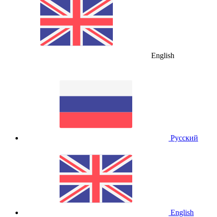
English
Русский
English