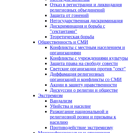
Отказ в регистрации и ликвидация
религиозных объединений
Защита от гонений
Негосударственная дискриминация
Дискриминация и борьба с
"сектантами"
Теоретическая борьба
Общественность и СМИ
Конфликты с местным населением и
организациями
Конфликты с учреждениями культуры
Защита права на свободу совести
Светские организации против "сект"
Диффамация религиозных
организаций и конфликты со СМИ
Акции в защиту нравственности
Дискуссии о религии и обществе
Экстремизм
Вандализм
Убийства и насилие
Разжигание национальной и
религиозной розни и призывы к
насилию
Противодействие экстремизму
Межконфессиональные отношения