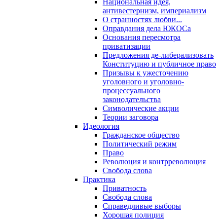
Национальная идея,
антивестернизм, империализм
О странностях любви...
Оправдания дела ЮКОСа
Основания пересмотра
приватизации
Предложения де-либерализовать
Конституцию и публичное право
Призывы к ужесточению
уголовного и уголовно-
процессуального
законодательства
Символические акции
Теории заговора
Идеология
Гражданское общество
Политический режим
Право
Революция и контрреволюция
Свобода слова
Практика
Приватность
Свобода слова
Справедливые выборы
Хорошая полиция