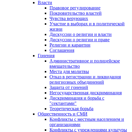
Власти
Правовое регулирование
Покровительство властей
Чувства верующих
Участие в выборах и в политической
жизни
Дискуссии о религии и власти
Дискуссии о религии и праве
Религии и карантин
Соглашения
Гонения
Административное и полицейское
вмешательство
Места для молитвы
Отказ в регистрации и ликвидация
религиозных объединений
Защита от гонений
Негосударственная дискриминация
Дискриминация и борьба с
"сектантами"
Теоретическая борьба
Общественность и СМИ
Конфликты с местным населением и
организациями
Конфликты с учреждениями культуры