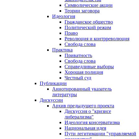
Символические акции
Теории заговора
Идеология
Гражданское общество
Политический режим
Право
Революция и контрреволюция
Свобода слова
Практика
Приватность
Свобода слова
Справедливые выборы
Хорошая полиция
Честный суд
Публикации
Аннотированный указатель
литературы
Дискуссии
Архив предыдущего проекта
Дискуссия о "кризисе
либерализма"
Идеология консерватизма
Национальная идея
Пути легитимации "управляемой