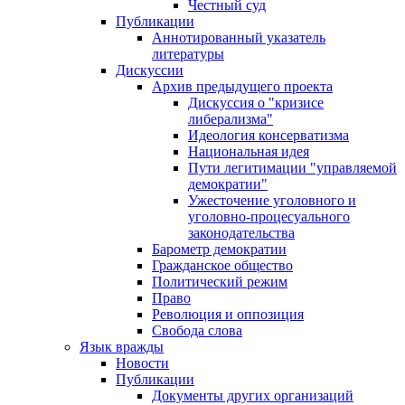
Честный суд
Публикации
Аннотированный указатель
литературы
Дискуссии
Архив предыдущего проекта
Дискуссия о "кризисе
либерализма"
Идеология консерватизма
Национальная идея
Пути легитимации "управляемой
демократии"
Ужесточение уголовного и
уголовно-процесуального
законодательства
Барометр демократии
Гражданское общество
Политический режим
Право
Революция и оппозиция
Свобода слова
Язык вражды
Новости
Публикации
Документы других организаций