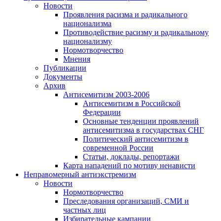
Новости
Проявления расизма и радикального
национализма
Противодействие расизму и радикальному
национализму
Нормотворчество
Мнения
Публикации
Документы
Архив
Антисемитизм 2003-2006
Антисемитизм в Российской
Федерации
Основные тенденции проявлений
антисемитизма в государствах СНГ
Политический антисемитизм в
современной России
Статьи, доклады, репортажи
Карта нападений по мотиву ненависти
Неправомерный антиэкстремизм
Новости
Нормотворчество
Преследования организаций, СМИ и
частных лиц
Избирательные кампании