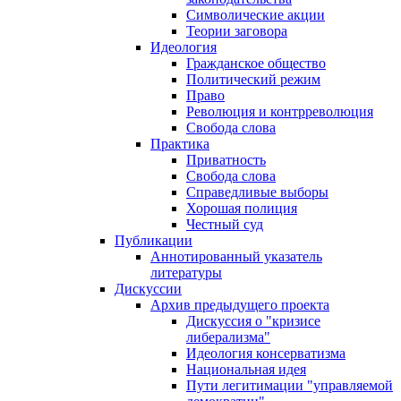
Символические акции
Теории заговора
Идеология
Гражданское общество
Политический режим
Право
Революция и контрреволюция
Свобода слова
Практика
Приватность
Свобода слова
Справедливые выборы
Хорошая полиция
Честный суд
Публикации
Аннотированный указатель
литературы
Дискуссии
Архив предыдущего проекта
Дискуссия о "кризисе
либерализма"
Идеология консерватизма
Национальная идея
Пути легитимации "управляемой