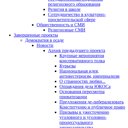
религиозного образования
Религия в школе
Сотрудничество в культурно-
просветительской сфере
Общественность и СМИ
Религиозные СМИ
Завершенные проекты
Демократия в осаде
Новости
Архив предыдущего проекта
Крупные мероприятия
консервативного толка
Курьезы
Национальная идея,
антивестернизм, империализм
О странностях любви...
Оправдания дела ЮКОСа
Основания пересмотра
приватизации
Предложения де-либерализовать
Конституцию и публичное право
Призывы к ужесточению
уголовного и уголовно-
процессуального
законодательства