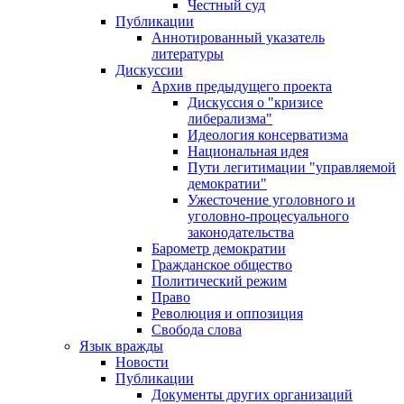
Честный суд
Публикации
Аннотированный указатель
литературы
Дискуссии
Архив предыдущего проекта
Дискуссия о "кризисе
либерализма"
Идеология консерватизма
Национальная идея
Пути легитимации "управляемой
демократии"
Ужесточение уголовного и
уголовно-процесуального
законодательства
Барометр демократии
Гражданское общество
Политический режим
Право
Революция и оппозиция
Свобода слова
Язык вражды
Новости
Публикации
Документы других организаций