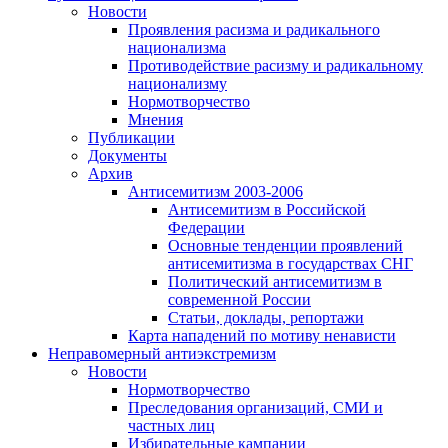
Новости
Проявления расизма и радикального
национализма
Противодействие расизму и радикальному
национализму
Нормотворчество
Мнения
Публикации
Документы
Архив
Антисемитизм 2003-2006
Антисемитизм в Российской
Федерации
Основные тенденции проявлений
антисемитизма в государствах СНГ
Политический антисемитизм в
современной России
Статьи, доклады, репортажи
Карта нападений по мотиву ненависти
Неправомерный антиэкстремизм
Новости
Нормотворчество
Преследования организаций, СМИ и
частных лиц
Избирательные кампании