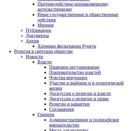
Противодействие неправомерному
антиэкстремизму
Иные государственные и общественные
действия
Мнения
Публикации
Документы
Архив
Хроники фильтрации Рунета
Религия в светском обществе
Новости
Власти
Правовое регулирование
Покровительство властей
Чувства верующих
Участие в выборах и в политической
жизни
Дискуссии о религии и власти
Дискуссии о религии и праве
Религии и карантин
Соглашения
Гонения
Административное и полицейское
вмешательство
Места для молитвы