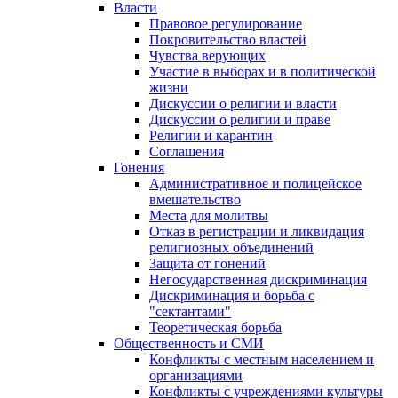
Власти
Правовое регулирование
Покровительство властей
Чувства верующих
Участие в выборах и в политической
жизни
Дискуссии о религии и власти
Дискуссии о религии и праве
Религии и карантин
Соглашения
Гонения
Административное и полицейское
вмешательство
Места для молитвы
Отказ в регистрации и ликвидация
религиозных объединений
Защита от гонений
Негосударственная дискриминация
Дискриминация и борьба с
"сектантами"
Теоретическая борьба
Общественность и СМИ
Конфликты с местным населением и
организациями
Конфликты с учреждениями культуры