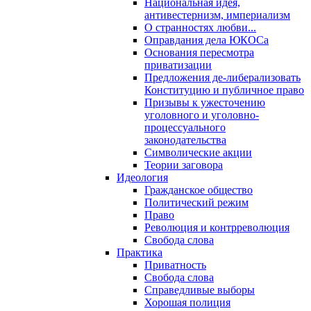
Национальная идея,
антивестернизм, империализм
О странностях любви...
Оправдания дела ЮКОСа
Основания пересмотра
приватизации
Предложения де-либерализовать
Конституцию и публичное право
Призывы к ужесточению
уголовного и уголовно-
процессуального
законодательства
Символические акции
Теории заговора
Идеология
Гражданское общество
Политический режим
Право
Революция и контрреволюция
Свобода слова
Практика
Приватность
Свобода слова
Справедливые выборы
Хорошая полиция