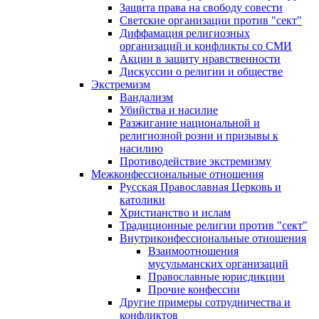
Защита права на свободу совести
Светские организации против "сект"
Диффамация религиозных
организаций и конфликты со СМИ
Акции в защиту нравственности
Дискуссии о религии и обществе
Экстремизм
Вандализм
Убийства и насилие
Разжигание национальной и
религиозной розни и призывы к
насилию
Противодействие экстремизму
Межконфессиональные отношения
Русская Православная Церковь и
католики
Христианство и ислам
Традиционные религии против "сект"
Внутриконфессиональные отношения
Взаимоотношения
мусульманских организаций
Православные юрисдикции
Прочие конфессии
Другие примеры сотрудничества и
конфликтов