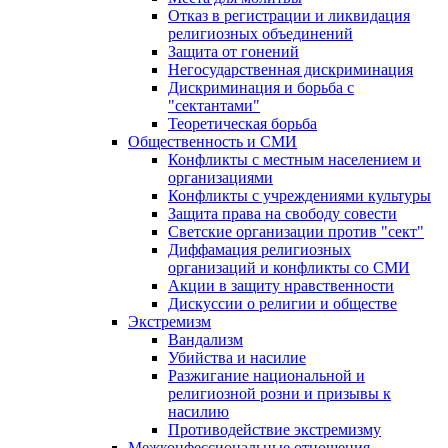
Отказ в регистрации и ликвидация
религиозных объединений
Защита от гонений
Негосударственная дискриминация
Дискриминация и борьба с
"сектантами"
Теоретическая борьба
Общественность и СМИ
Конфликты с местным населением и
организациями
Конфликты с учреждениями культуры
Защита права на свободу совести
Светские организации против "сект"
Диффамация религиозных
организаций и конфликты со СМИ
Акции в защиту нравственности
Дискуссии о религии и обществе
Экстремизм
Вандализм
Убийства и насилие
Разжигание национальной и
религиозной розни и призывы к
насилию
Противодействие экстремизму
Межконфессиональные отношения