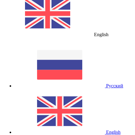
English
Русский
English