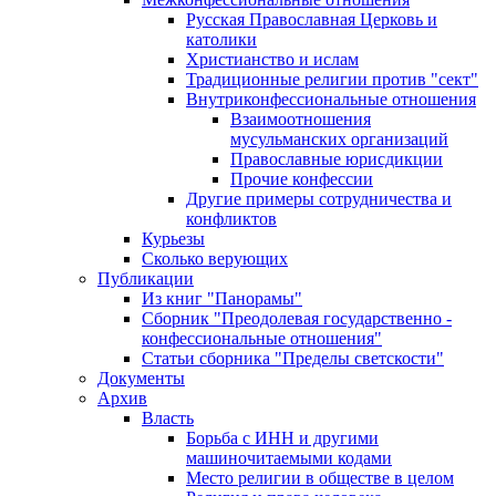
Русская Православная Церковь и
католики
Христианство и ислам
Традиционные религии против "сект"
Внутриконфессиональные отношения
Взаимоотношения
мусульманских организаций
Православные юрисдикции
Прочие конфессии
Другие примеры сотрудничества и
конфликтов
Курьезы
Сколько верующих
Публикации
Из книг "Панорамы"
Сборник "Преодолевая государственно -
конфессиональные отношения"
Статьи сборника "Пределы светскости"
Документы
Архив
Власть
Борьба с ИНН и другими
машиночитаемыми кодами
Место религии в обществе в целом