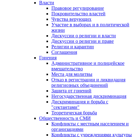
Власти
Правовое регулирование
Покровительство властей
Чувства верующих
Участие в выборах и в политической
жизни
Дискуссии о религии и власти
Дискуссии о религии и праве
Религии и карантин
Соглашения
Гонения
Административное и полицейское
вмешательство
Места для молитвы
Отказ в регистрации и ликвидация
религиозных объединений
Защита от гонений
Негосударственная дискриминация
Дискриминация и борьба с
"сектантами"
Теоретическая борьба
Общественность и СМИ
Конфликты с местным населением и
организациями
Конфликты с учреждениями культуры