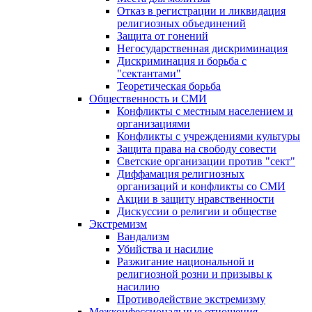
Отказ в регистрации и ликвидация
религиозных объединений
Защита от гонений
Негосударственная дискриминация
Дискриминация и борьба с
"сектантами"
Теоретическая борьба
Общественность и СМИ
Конфликты с местным населением и
организациями
Конфликты с учреждениями культуры
Защита права на свободу совести
Светские организации против "сект"
Диффамация религиозных
организаций и конфликты со СМИ
Акции в защиту нравственности
Дискуссии о религии и обществе
Экстремизм
Вандализм
Убийства и насилие
Разжигание национальной и
религиозной розни и призывы к
насилию
Противодействие экстремизму
Межконфессиональные отношения