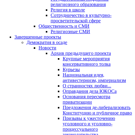
религиозного образования
Религия в школе
Сотрудничество в культурно-
просветительской сфере
Общественность и СМИ
Религиозные СМИ
Завершенные проекты
Демократия в осаде
Новости
Архив предыдущего проекта
Крупные мероприятия
консервативного толка
Курьезы
Национальная идея,
антивестернизм, империализм
О странностях любви...
Оправдания дела ЮКОСа
Основания пересмотра
приватизации
Предложения де-либерализовать
Конституцию и публичное право
Призывы к ужесточению
уголовного и уголовно-
процессуального
законодательства