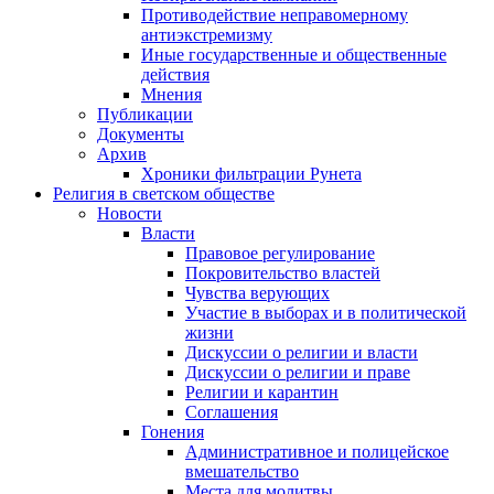
Противодействие неправомерному
антиэкстремизму
Иные государственные и общественные
действия
Мнения
Публикации
Документы
Архив
Хроники фильтрации Рунета
Религия в светском обществе
Новости
Власти
Правовое регулирование
Покровительство властей
Чувства верующих
Участие в выборах и в политической
жизни
Дискуссии о религии и власти
Дискуссии о религии и праве
Религии и карантин
Соглашения
Гонения
Административное и полицейское
вмешательство
Места для молитвы