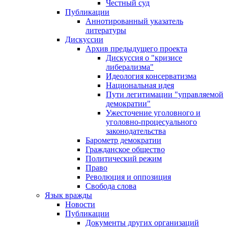
Честный суд
Публикации
Аннотированный указатель
литературы
Дискуссии
Архив предыдущего проекта
Дискуссия о "кризисе
либерализма"
Идеология консерватизма
Национальная идея
Пути легитимации "управляемой
демократии"
Ужесточение уголовного и
уголовно-процесуального
законодательства
Барометр демократии
Гражданское общество
Политический режим
Право
Революция и оппозиция
Свобода слова
Язык вражды
Новости
Публикации
Документы других организаций