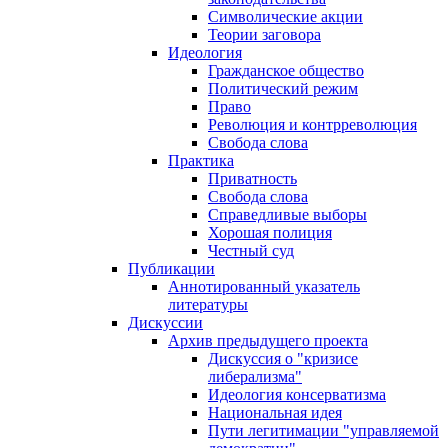
Символические акции
Теории заговора
Идеология
Гражданское общество
Политический режим
Право
Революция и контрреволюция
Свобода слова
Практика
Приватность
Свобода слова
Справедливые выборы
Хорошая полиция
Честный суд
Публикации
Аннотированный указатель
литературы
Дискуссии
Архив предыдущего проекта
Дискуссия о "кризисе
либерализма"
Идеология консерватизма
Национальная идея
Пути легитимации "управляемой