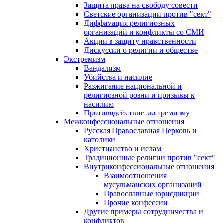
Защита права на свободу совести
Светские организации против "сект"
Диффамация религиозных
организаций и конфликты со СМИ
Акции в защиту нравственности
Дискуссии о религии и обществе
Экстремизм
Вандализм
Убийства и насилие
Разжигание национальной и
религиозной розни и призывы к
насилию
Противодействие экстремизму
Межконфессиональные отношения
Русская Православная Церковь и
католики
Христианство и ислам
Традиционные религии против "сект"
Внутриконфессиональные отношения
Взаимоотношения
мусульманских организаций
Православные юрисдикции
Прочие конфессии
Другие примеры сотрудничества и
конфликтов