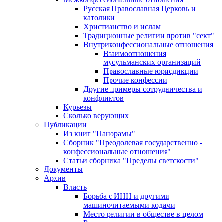
Русская Православная Церковь и
католики
Христианство и ислам
Традиционные религии против "сект"
Внутриконфессиональные отношения
Взаимоотношения
мусульманских организаций
Православные юрисдикции
Прочие конфессии
Другие примеры сотрудничества и
конфликтов
Курьезы
Сколько верующих
Публикации
Из книг "Панорамы"
Сборник "Преодолевая государственно -
конфессиональные отношения"
Статьи сборника "Пределы светскости"
Документы
Архив
Власть
Борьба с ИНН и другими
машиночитаемыми кодами
Место религии в обществе в целом