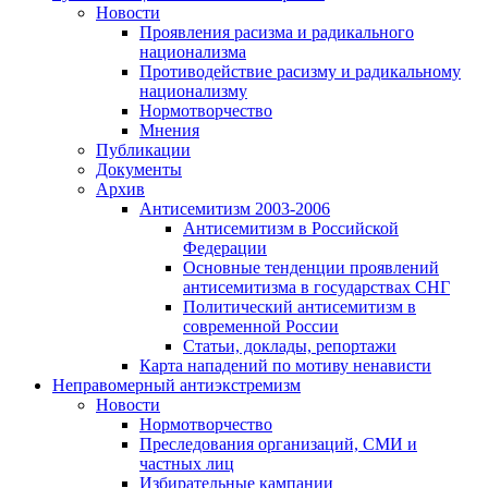
Новости
Проявления расизма и радикального
национализма
Противодействие расизму и радикальному
национализму
Нормотворчество
Мнения
Публикации
Документы
Архив
Антисемитизм 2003-2006
Антисемитизм в Российской
Федерации
Основные тенденции проявлений
антисемитизма в государствах СНГ
Политический антисемитизм в
современной России
Статьи, доклады, репортажи
Карта нападений по мотиву ненависти
Неправомерный антиэкстремизм
Новости
Нормотворчество
Преследования организаций, СМИ и
частных лиц
Избирательные кампании