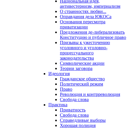
Национальная идея,
антивестернизм, империализм
О странностях любви...
Оправдания дела ЮКОСа
Основания пересмотра
приватизации
Предложения де-либерализовать
Конституцию и публичное право
Призывы к ужесточению
уголовного и уголовно-
процессуального
законодательства
Символические акции
Теории заговора
Идеология
Гражданское общество
Политический режим
Право
Революция и контрреволюция
Свобода слова
Практика
Приватность
Свобода слова
Справедливые выборы
Хорошая полиция