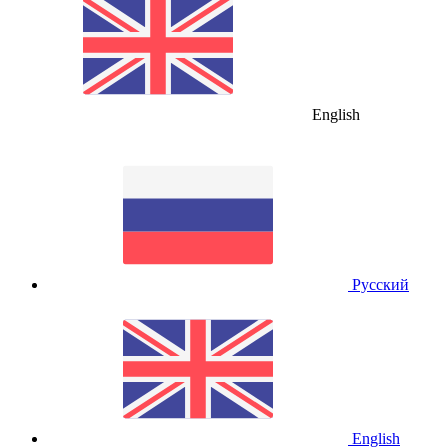
English
Русский
English