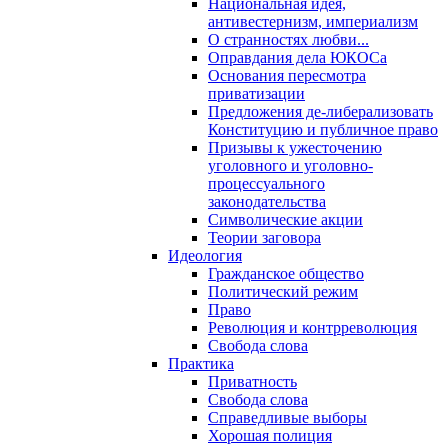
Национальная идея,
антивестернизм, империализм
О странностях любви...
Оправдания дела ЮКОСа
Основания пересмотра
приватизации
Предложения де-либерализовать
Конституцию и публичное право
Призывы к ужесточению
уголовного и уголовно-
процессуального
законодательства
Символические акции
Теории заговора
Идеология
Гражданское общество
Политический режим
Право
Революция и контрреволюция
Свобода слова
Практика
Приватность
Свобода слова
Справедливые выборы
Хорошая полиция