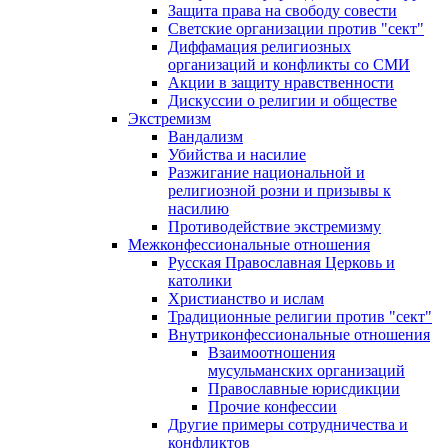
Защита права на свободу совести
Светские организации против "сект"
Диффамация религиозных
организаций и конфликты со СМИ
Акции в защиту нравственности
Дискуссии о религии и обществе
Экстремизм
Вандализм
Убийства и насилие
Разжигание национальной и
религиозной розни и призывы к
насилию
Противодействие экстремизму
Межконфессиональные отношения
Русская Православная Церковь и
католики
Христианство и ислам
Традиционные религии против "сект"
Внутриконфессиональные отношения
Взаимоотношения
мусульманских организаций
Православные юрисдикции
Прочие конфессии
Другие примеры сотрудничества и
конфликтов