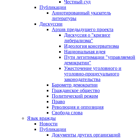
Честный суд
Публикации
Аннотированный указатель
литературы
Дискуссии
Архив предыдущего проекта
Дискуссия о "кризисе
либерализма"
Идеология консерватизма
Национальная идея
Пути легитимации "управляемой
демократии"
Ужесточение уголовного и
уголовно-процесуального
законодательства
Барометр демократии
Гражданское общество
Политический режим
Право
Революция и оппозиция
Свобода слова
Язык вражды
Новости
Публикации
Документы других организаций