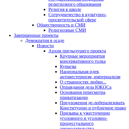
религиозного образования
Религия в школе
Сотрудничество в культурно-
просветительской сфере
Общественность и СМИ
Религиозные СМИ
Завершенные проекты
Демократия в осаде
Новости
Архив предыдущего проекта
Крупные мероприятия
консервативного толка
Курьезы
Национальная идея,
антивестернизм, империализм
О странностях любви...
Оправдания дела ЮКОСа
Основания пересмотра
приватизации
Предложения де-либерализовать
Конституцию и публичное право
Призывы к ужесточению
уголовного и уголовно-
процессуального
законодательства