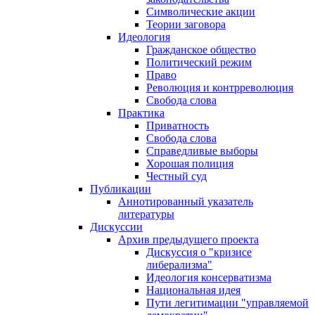
Символические акции
Теории заговора
Идеология
Гражданское общество
Политический режим
Право
Революция и контрреволюция
Свобода слова
Практика
Приватность
Свобода слова
Справедливые выборы
Хорошая полиция
Честный суд
Публикации
Аннотированный указатель
литературы
Дискуссии
Архив предыдущего проекта
Дискуссия о "кризисе
либерализма"
Идеология консерватизма
Национальная идея
Пути легитимации "управляемой