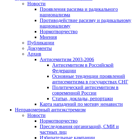
Новости
Проявления расизма и радикального
национализма
Противодействие расизму и радикальному
национализму
Нормотворчество
Мнения
Публикации
Документы
Архив
Антисемитизм 2003-2006
Антисемитизм в Российской
Федерации
Основные тенденции проявлений
антисемитизма в государствах СНГ
Политический антисемитизм в
современной России
Статьи, доклады, репортажи
Карта нападений по мотиву ненависти
Неправомерный антиэкстремизм
Новости
Нормотворчество
Преследования организаций, СМИ и
частных лиц
Избирательные кампании