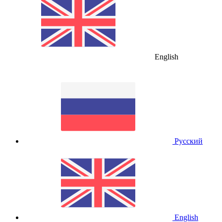
English
Русский
English