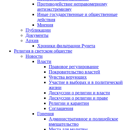
Противодействие неправомерному
антиэкстремизму
Иные государственные и общественные
действия
Мнения
Публикации
Документы
Архив
Хроники фильтрации Рунета
Религия в светском обществе
Новости
Власти
Правовое регулирование
Покровительство властей
Чувства верующих
Участие в выборах и в политической
жизни
Дискуссии о религии и власти
Дискуссии о религии и праве
Религии и карантин
Соглашения
Гонения
Административное и полицейское
вмешательство
Места для молитвы