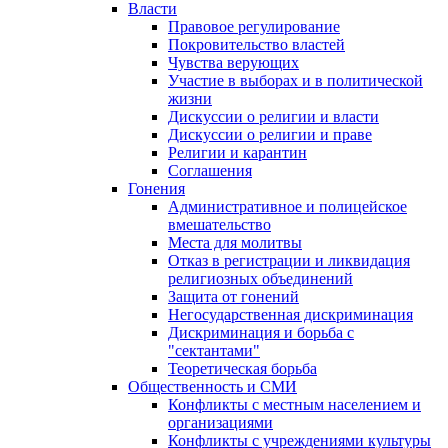
Власти
Правовое регулирование
Покровительство властей
Чувства верующих
Участие в выборах и в политической
жизни
Дискуссии о религии и власти
Дискуссии о религии и праве
Религии и карантин
Соглашения
Гонения
Административное и полицейское
вмешательство
Места для молитвы
Отказ в регистрации и ликвидация
религиозных объединений
Защита от гонений
Негосударственная дискриминация
Дискриминация и борьба с
"сектантами"
Теоретическая борьба
Общественность и СМИ
Конфликты с местным населением и
организациями
Конфликты с учреждениями культуры