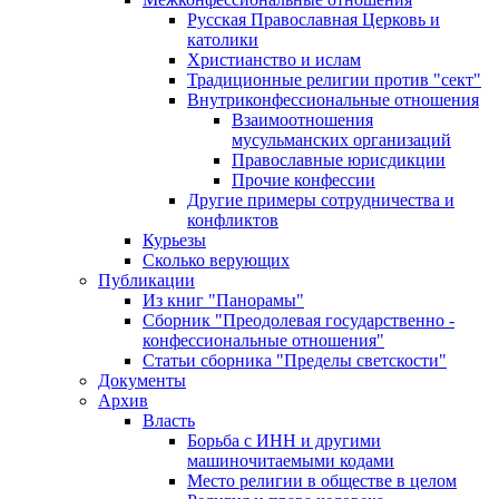
Русская Православная Церковь и
католики
Христианство и ислам
Традиционные религии против "сект"
Внутриконфессиональные отношения
Взаимоотношения
мусульманских организаций
Православные юрисдикции
Прочие конфессии
Другие примеры сотрудничества и
конфликтов
Курьезы
Сколько верующих
Публикации
Из книг "Панорамы"
Сборник "Преодолевая государственно -
конфессиональные отношения"
Статьи сборника "Пределы светскости"
Документы
Архив
Власть
Борьба с ИНН и другими
машиночитаемыми кодами
Место религии в обществе в целом