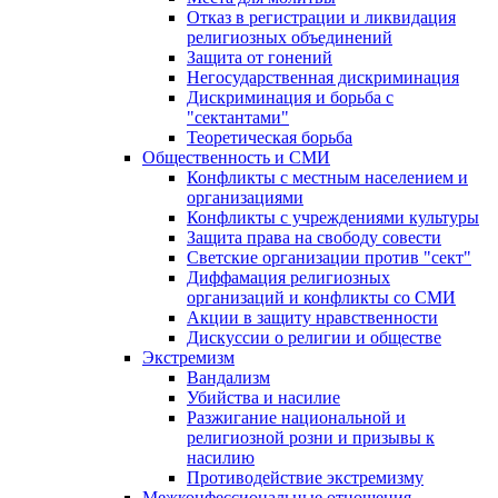
Отказ в регистрации и ликвидация
религиозных объединений
Защита от гонений
Негосударственная дискриминация
Дискриминация и борьба с
"сектантами"
Теоретическая борьба
Общественность и СМИ
Конфликты с местным населением и
организациями
Конфликты с учреждениями культуры
Защита права на свободу совести
Светские организации против "сект"
Диффамация религиозных
организаций и конфликты со СМИ
Акции в защиту нравственности
Дискуссии о религии и обществе
Экстремизм
Вандализм
Убийства и насилие
Разжигание национальной и
религиозной розни и призывы к
насилию
Противодействие экстремизму
Межконфессиональные отношения